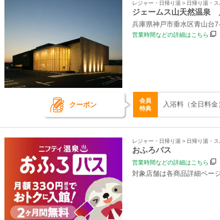
レジャー・日帰り湯 > 日帰り湯・
ジェームス山天然温泉 
兵庫県神戸市垂水区青山台7‐4
営業時間などの詳細はこちら
会員
入浴料（全日料金） 
クーポン
特典
レジャー・日帰り湯 > 日帰り湯・
おふろパス
営業時間などの詳細はこちら
対象店舗は各商品詳細ペー