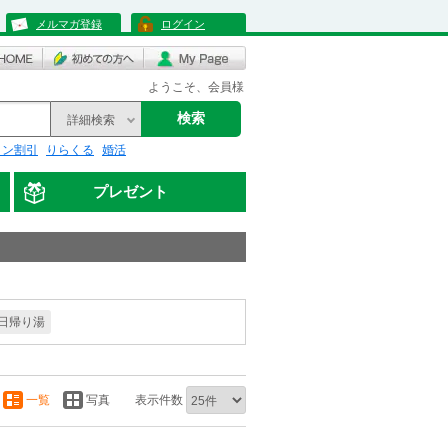
メルマガ登録
ログイン
ようこそ、会員様
検索
詳細検索
リン割引
りらくる
婚活
プレゼント
日帰り湯
一覧
写真
表示件数