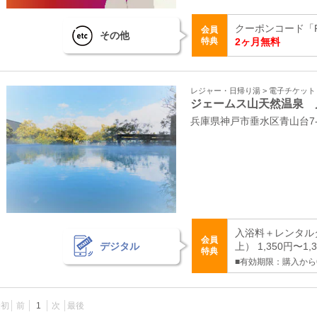
クーポンコード「R
会員
その他
特典
2ヶ月無料
レジャー・日帰り湯 > 電子チケッ
ジェームス山天然温泉 
兵庫県神戸市垂水区青山台7‐4
入浴料＋レンタル
会員
デジタル
上） 1,350円〜1,
特典
■有効期限：購入から
最初
前
1
次
最後