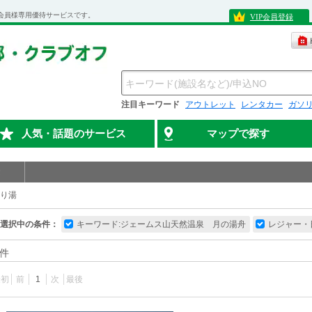
会員様専用優待サービスです。
VIP会員登録
注目キーワード
アウトレット
レンタカー
ガソ
人気・話題のサービス
マップで探す
り湯
選択中の条件：
キーワード:ジェームス山天然温泉 月の湯舟
レジャー・
件
最初
前
1
次
最後