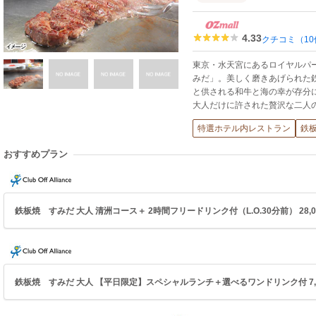
4.33
クチコミ（10
東京・水天宮にあるロイヤルパ
みだ」。美しく磨きあげられた
と供される和牛と海の幸が存分
大人だけに許された贅沢な二人
特選ホテル内レストラン
鉄
おすすめプラン
鉄板焼 すみだ 大人 清洲コース＋ 2時間フリードリンク付（L.O.30分前） 28,0
鉄板焼 すみだ 大人 【平日限定】スペシャルランチ＋選べるワンドリンク付 7,1