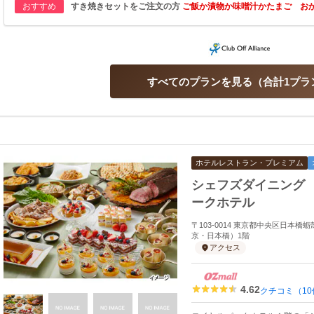
おすすめ
すき焼きセットをご注文の方
ご飯か漬物か味噌汁かたまご お
すべてのプランを見る
合計1プラ
ホテルレストラン・プレミアム
シェフズダイニング
ークホテル
〒103-0014 東京都中央区日本
京・日本橋）1階
アクセス
4.62
クチコミ（10