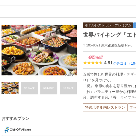
ホテルレストラン・プレミアム
世界バイキング「エ
〒105-8621 東京都港区新橋1-2
4.51
クチコミ（10
五感で愉しむ世界の料理・デザートか
り）”を見つけて。
「視」 季節の食材を彩り豊かに
「触」バラエティー豊かな料理
音、調理する音/「香」ライブ
特選ホテル内レストラン
ブ
おすすめプラン