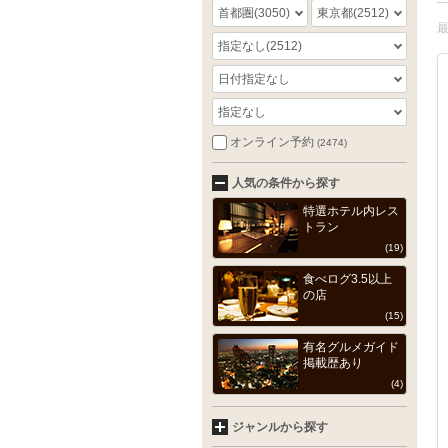
首都圏
(3050)
東京都
(2512)
指定なし
(2512)
日付指定なし
指定なし
オンライン予約
(2474)
人気の条件から探す
特選ホテル内レス
トラン
(19)
食べログ3.5以上
の店
(15)
有名グルメガイド
掲載歴あり
(4)
ジャンルから探す