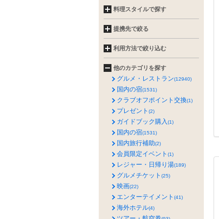
料理スタイルで探す
提携先で絞る
利用方法で絞り込む
他のカテゴリを探す
グルメ・レストラン
(12940)
国内の宿
(1531)
クラブオフポイント交換
(1)
プレゼント
(2)
ガイドブック購入
(1)
国内の宿
(1531)
国内旅行補助
(2)
会員限定イベント
(1)
レジャー・日帰り湯
(189)
グルメチケット
(25)
映画
(22)
エンターテイメント
(41)
海外ホテル
(4)
ツアー・航空券
(93)