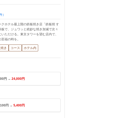
件）
ークホテル最上階の鉄板焼き店「鉄板焼 す
鉄板で、ジュワッと絶妙な焼き加減で次々
にいただける。東京タワーを望む店内で、
の至福の時を。
板焼き
コース
ホテル内
00円 →
24,000円
00円 →
5,400円