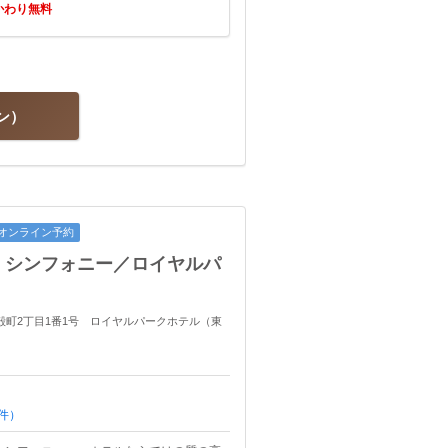
かわり無料
ン
オンライン予約
 シンフォニー／ロイヤルパ
橋蛎殻町2丁目1番1号 ロイヤルパークホテル（東
件）