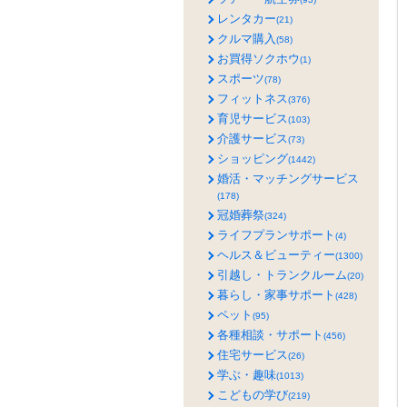
レンタカー
(21)
クルマ購入
(58)
お買得ソクホウ
(1)
スポーツ
(78)
フィットネス
(376)
育児サービス
(103)
介護サービス
(73)
ショッピング
(1442)
婚活・マッチングサービス
(178)
冠婚葬祭
(324)
ライフプランサポート
(4)
ヘルス＆ビューティー
(1300)
引越し・トランクルーム
(20)
暮らし・家事サポート
(428)
ペット
(95)
各種相談・サポート
(456)
住宅サービス
(26)
学ぶ・趣味
(1013)
こどもの学び
(219)