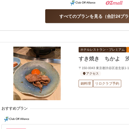
すべてのプランを見る
合計24プ
ホテルレストラン・プレミアム
すき焼き ちかよ 
〒150-0043 東京都渋谷区道玄坂1
アクセス
鍋料理
リロクラブ予約
おすすめプラン