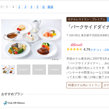
最初
前
1
2
3
4
5
次
最後
ホテルレストラン・プレミアム
「パークサイドダイ
〒100-0011 東京都千代田区内幸
4.70
クチコミ（10
帝国ホテル東京内に2007年3
『パークサイドダイナー』。み
柔らかな陽の光がふりそそぎ、
パンケーキや野菜カレーなど伝
ってきた唯一無二の味に魅了さ
特選ホテル内レストラン
ホ
おすすめプラン