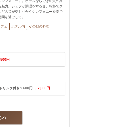
シンフォニー」。ホテルならではの質の高
も魅力。シェフが調理をする音、乾杯でグ
などの音が交じり合うシンフォニーを奏で
時間を過ごして。
ッフェ
ホテル内
その他の料理
,500円
ンク付き 9,600円 →
7,000円
ラン