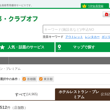
会員様専用優待サービスです。
VIP会員登録
注目キーワード
アウトレット
レンタカー
ガソ
人気・話題のサービス
マップで探す
ン・プレミアム
選択中の条件：
首都圏
東京都
ホテルレストラン・プレ
すべて
(14,965)
(2,512
ミアム
512
件（店舗数）