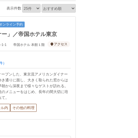
表示件数
オンライン予約
ナー」／帝国ホテル東京
アクセス
町1‐1‐1 帝国ホテル 本館１階
件）
月オープンした、東京流アメリカンダイナー
ゆき通りに面し、大きく取られた窓からは
早朝から深夜まで様々なゲストが訪れる。
統のメニューをはじめ、長年の間大切に培
れて。
テル内
その他の料理