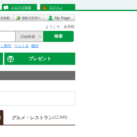
メルマガ登録
ログイン
ようこそ、会員様
検索
詳細検索
リン割引
りらくる
婚活
プレゼント
グルメ・レストラン
)
(12,940)