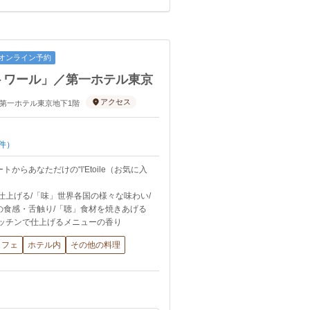
オンライン予約
トワール」／第一ホテル東京
アクセス
-6 第一ホテル東京地下1階
件）
らあなただけの“l'Etoile（お気に入
仕上げる/「味」世界各国の様々な味わい/
の食感・舌触り/「聴」食材を焼きあげる
キッチンで仕上げるメニューの香り
ッフェ
ホテル内
その他の料理