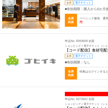
金券
電子チケット
■有効期限：購入から6か月
会員
ベーシック服地 通常
特典
円
申込No. 5093609 全国
ショッピング > 電子チケット（シ
【コード配信】食材宅配
金券
電子チケット
■有効期限：なし
会員
特典はログインする
特典
申込No. 5073602 全国
ショッピング > 電子チケット（シ