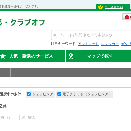
会員様専用優待サービスです。
VIP会員登録
注目キーワード
アウトレット
レンタカー
ガソ
人気・話題のサービス
マップで探す
選択中の条件：
ショッピング
電子チケット（ショッピング）
2
件
最初
前
1
次
最後