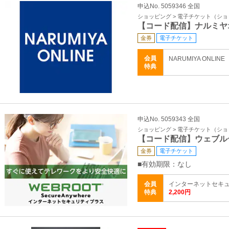
申込No. 5059346 全国
ショッピング > 電子チケット（シ
【コード配信】ナルミヤ
金券
電子チケット
会員
NARUMIYA ONLIN
特典
申込No. 5059343 全国
ショッピング > 電子チケット（シ
【コード配信】ウェブル
金券
電子チケット
■有効期限：なし
会員
インターネットセキュリ
特典
2,200円