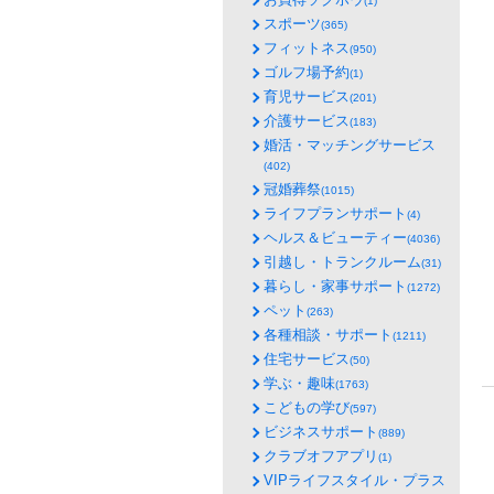
(1)
スポーツ
(365)
フィットネス
(950)
ゴルフ場予約
(1)
育児サービス
(201)
介護サービス
(183)
婚活・マッチングサービス
(402)
冠婚葬祭
(1015)
ライフプランサポート
(4)
ヘルス＆ビューティー
(4036)
引越し・トランクルーム
(31)
暮らし・家事サポート
(1272)
ペット
(263)
各種相談・サポート
(1211)
住宅サービス
(50)
学ぶ・趣味
(1763)
こどもの学び
(597)
ビジネスサポート
(889)
クラブオフアプリ
(1)
VIPライフスタイル・プラス