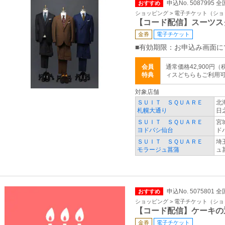
申込No. 5087995 全
おすすめ
ショッピング > 電子チケット（シ
【コード配信】スーツス
金券
電子チケット
■有効期限：お申込み画面に
会員
通常価格42,900円
特典
ィスどちらもご利用
対象店舗
ＳＵＩＴ ＳＱＵＡＲＥ
北
札幌大通り
日
ＳＵＩＴ ＳＱＵＡＲＥ
宮
ヨドバシ仙台
ド
ＳＵＩＴ ＳＱＵＡＲＥ
埼
モラージュ菖蒲
ュ
申込No. 5075801 全
おすすめ
ショッピング > 電子チケット（シ
【コード配信】ケーキの
金券
電子チケット