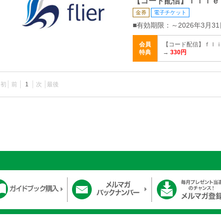
【コード配信】ｆｌｉｅ
金券
電子チケット
■有効期限：～2026年3月31
会員
【コード配信】ｆｌｉ
特典
→
330円
最初
前
1
次
最後