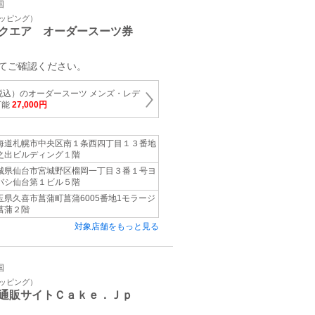
国
ョッピング）
クエア オーダースーツ券
てご確認ください。
（税込）のオーダースーツ メンズ・レデ
可能
27,000円
海道札幌市中央区南１条西四丁目１３番地
之出ビルディング１階
城県仙台市宮城野区榴岡一丁目３番１号ヨ
バシ仙台第１ビル５階
玉県久喜市菖蒲町菖蒲6005番地1モラージ
菖蒲２階
対象店舗をもっと見る
国
ョッピング）
通販サイトＣａｋｅ．Ｊｐ