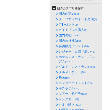
他のカテゴリを探す
国内の宿
(25085)
クラブオフポイント交換
(1)
プレゼント
(2)
ガイドブック購入
(1)
国内の宿
(25085)
国内旅行補助
(8)
会員限定イベント
(18)
レジャー・日帰り湯
(17417)
ホテルレストラン・プレミ
アム
(4327)
グルメ・レストラン
(52551)
グルメチケット
(38)
映画
(55)
エンターテイメント
(164)
海外ホテル
(24)
ツアー・航空券
(132)
レンタカー
(49)
クルマ購入
(331)
お買得ソクホウ