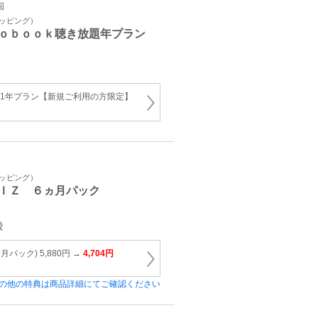
国
ョッピング）
ｏｂｏｏｋ聴き放題年プラン
放題 1年プラン【新規ご利用の方限定】
ョッピング）
ＩＺ ６ヵ月パック
後
パック) 5,880円 →
4,704円
の他の特典は商品詳細にてご確認ください