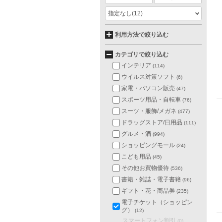
指定なし
(12)
利用方法で絞り込む
カテゴリで絞り込む
インテリア
(114)
ウイルス対策ソフト
(6)
家電・パソコン販売
(47)
スポーツ用品・自転車
(76)
スーツ・服飾/メガネ
(477)
ドラッグストア/日用品
(111)
グルメ・酒
(994)
ショッピングモール
(24)
こども用品
(45)
その他お買物優待
(536)
書籍・雑誌・電子書籍
(96)
ギフト・花・商品券
(235)
電子チケット（ショッピン
グ）
(12)
スマートフォン割引
(0)