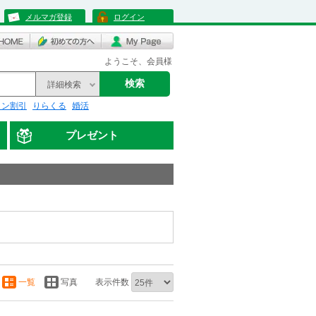
メルマガ登録
ログイン
ようこそ、会員様
検索
詳細検索
リン割引
りらくる
婚活
プレゼント
一覧
写真
表示件数