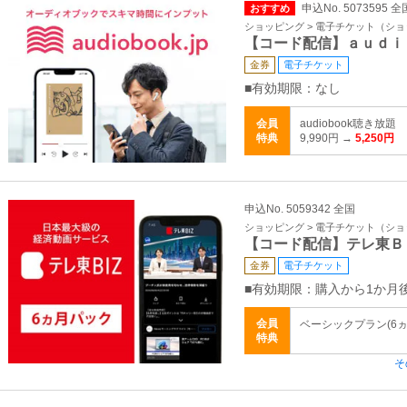
申込No. 5073595 全
おすすめ
ショッピング > 電子チケット（シ
【コード配信】ａｕｄｉ
金券
電子チケット
■有効期限：なし
会員
audiobook聴き
特典
9,990円 →
5,250円
申込No. 5059342 全国
ショッピング > 電子チケット（シ
【コード配信】テレ東Ｂ
金券
電子チケット
■有効期限：購入から1か月
会員
ベーシックプラン(6ヵ月
特典
そ