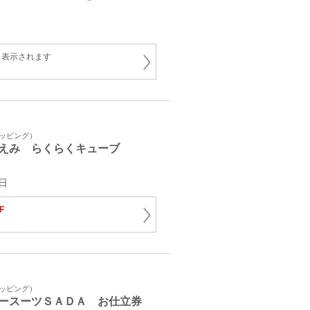
と表示されます
ョッピング）
えみ らくらくキューブ
日
F
ョッピング）
ースーツＳＡＤＡ お仕立券