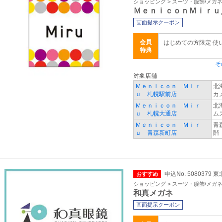
ショッピング > スーツ・服飾/メガ
ＭｅｎｉｃｏｎＭｉｒｕ
画面提示クーポン
会員
はじめての方限定 使
特典
そ
対象店舗
Ｍｅｎｉｃｏｎ Ｍｉｒ
北
ｕ 札幌駅前店
カ
Ｍｅｎｉｃｏｎ Ｍｉｒ
北
ｕ 札幌大通店
ム
Ｍｅｎｉｃｏｎ Ｍｉｒ
青
ｕ 青森新町店
階
申込No. 5080379
おすすめ
ショッピング > スーツ・服飾/メガ
和真メガネ
画面提示クーポン