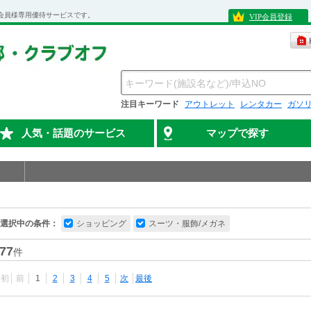
会員様専用優待サービスです。
VIP会員登録
注目キーワード
アウトレット
レンタカー
ガソ
人気・話題のサービス
マップで探す
選択中の条件：
ショッピング
スーツ・服飾/メガネ
77
件
最初
前
1
2
3
4
5
次
最後