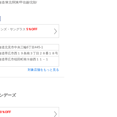
 北海道/東北/関東/甲信越/北陸/
ネ
レンズ・サングラス
5％OFF
海道北見市中央三輪6丁目445-1
海道帯広市西１９条南３丁目２８番１８号
海道帯広市稲田町南９線西１１－１
対象店舗をもっと見る
ネ
ンデーズ
10％OFF