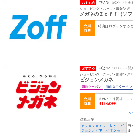
申込No. 5082549 全
おすすめ
ショッピング > スーツ・服飾/メガ
メガネのＺｏｆｆ（ゾフ
会員
特典はログインする
特典
申込No. 5080380
おすすめ
ショッピング > スーツ・服飾/メガ
ビジョンメガネ
印刷クーポン
画面提示クーポン
会員
メガネ・補聴器・コ
特典
り15%OFF
そ
対象店舗
ｅｙｅｖｏｒｙ ｂｙ ビ
埼
ジョンメガネ イオンモー
ル