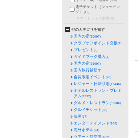
電子チケット（ショッピン
グ）
(12)
スマートフォン割引
(0)
他のカテゴリを探す
国内の宿
(25097)
クラブオフポイント交換
(1)
プレゼント
(2)
ガイドブック購入
(1)
国内の宿
(25097)
国内旅行補助
(8)
会員限定イベント
(20)
レジャー・日帰り湯
(17436)
ホテルレストラン・プレミ
アム
(4332)
グルメ・レストラン
(52586)
グルメチケット
(38)
映画
(57)
エンターテイメント
(164)
海外ホテル
(24)
ツアー・航空券
(132)