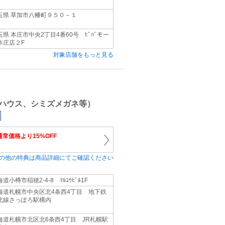
玉県 草加市八幡町９５０－１
玉県 本庄市中央2丁目4番60号 ﾋﾞﾊﾞモー
本庄店２F
対象店舗をもっと見る
ネ
ハウス、シミズメガネ等）
通常価格より15%OFF
の他の特典は商品詳細にてご確認ください
道小樽市稲穂2-4-8 ﾏﾙﾕｳﾋﾞﾙ1F
海道札幌市中央区北4条西4丁目 地下鉄
北線さっぽろ駅構内
海道札幌市北区北6条西4丁目 JR札幌駅