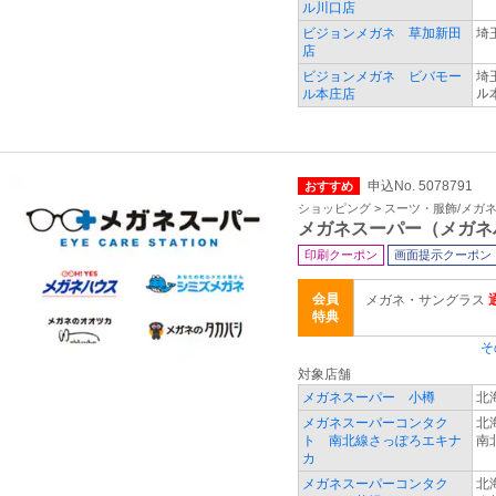
ル川口店
ビジョンメガネ 草加新田
埼
店
ビジョンメガネ ビバモー
埼
ル本庄店
ル
申込No. 5078791
おすすめ
ショッピング > スーツ・服飾/メガ
メガネスーパー（メガネ
印刷クーポン
画面提示クーポン
会員
メガネ・サングラス
特典
そ
対象店舗
メガネスーパー 小樽
北海
メガネスーパーコンタク
北
ト 南北線さっぽろエキナ
南
カ
メガネスーパーコンタク
北