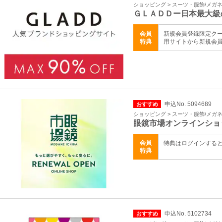
ショッピング > スーツ・服飾/メガ
ＧＬＡＤＤー日本最大級
会員
新規会員登録限定クーポ
特典
用サイトから新規会
申込No. 5094689
おすすめ
ショッピング > スーツ・服飾/メガ
眼鏡市場オンラインショ
会員
特典はログインする
特典
申込No. 5102734
おすすめ