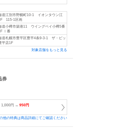
海道江別市野幌町10-1 イオンタウン江
F 115-1区画
海道小樽市築港11 ウイングベイ小樽5番
F Ⅰ番
海道札幌市豊平区豊平4条9-3-1 ザ・ビッ
豊平店1F
対象店舗をもっと見る
ネ
品券
 1,000円 →
950円
の他の特典は商品詳細にてご確認ください