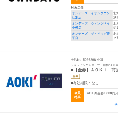
対象店舗
オンデーズ イオンタウン
北
江別店
別1
オンデーズ ウィングベイ
北
小樽店
街1
オンデーズ ザ・ビッグ豊
北
平店
グ
申込No. 5036298 全国
ショッピング > スーツ・服飾/メガ
■【金券】ＡＯＫＩ 商
金券
■有効期限：なし
会員
AOKI商品券1,000円分
特典
そ