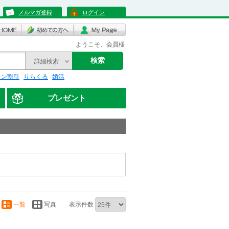
メルマガ登録
ログイン
ようこそ、会員様
検索
詳細検索
リン割引
りらくる
婚活
プレゼント
一覧
写真
表示件数