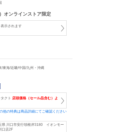
国
ネ
）オンラインストア限定
と表示されます
 関東/東海/近畿/中国/九州・沖縄
ネ
ンタクト
店頭価格（セール品含む）よ
の他の特典は商品詳細にてご確認ください
玉県 川口市安行領根岸3180 イオンモー
川口店2F