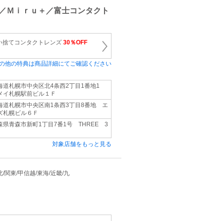
ネ
／Ｍｉｒｕ＋／富士コンタクト
い捨てコンタクトレンズ
30％OFF
の他の特典は商品詳細にてご確認ください
海道札幌市中央区北4条西2丁目1番地1
メイ札幌駅前ビル１Ｆ
海道札幌市中央区南1条西3丁目8番地 エ
ズ札幌ビル６Ｆ
森県青森市新町1丁目7番1号 THREE 3
対象店舗をもっと見る
 東北/関東/甲信越/東海/近畿/九
ネ