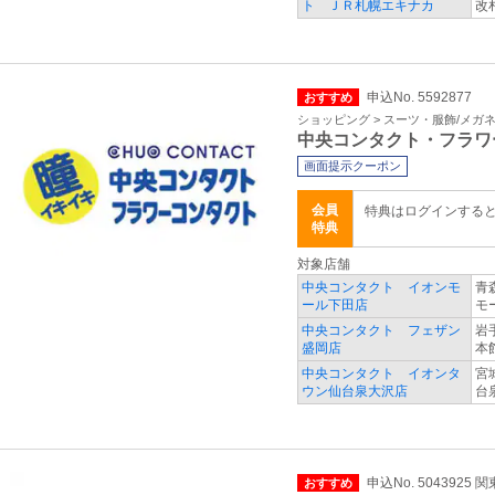
ト ＪＲ札幌エキナカ
改
申込No. 5592877
おすすめ
ショッピング > スーツ・服飾/メガ
中央コンタクト・フラワ
画面提示クーポン
会員
特典はログインする
特典
対象店舗
中央コンタクト イオンモ
青
ール下田店
モ
中央コンタクト フェザン
岩
盛岡店
本
中央コンタクト イオンタ
宮
ウン仙台泉大沢店
台
申込No. 5043925 
おすすめ