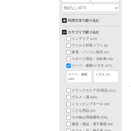
指定なし
(477)
利用方法で絞り込む
カテゴリで絞り込む
インテリア
(115)
ウイルス対策ソフト
(6)
家電・パソコン販売
(47)
スポーツ用品・自転車
(76)
スーツ・服飾/メガネ
(477)
スーツ・服飾
メガネ
(47)
(242)
ドラッグストア/日用品
(111)
グルメ・酒
(994)
ショッピングモール
(24)
こども用品
(45)
その他お買物優待
(536)
書籍・雑誌・電子書籍
(99)
ギフト・花・商品券
(235)