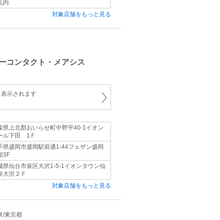
札内
対象店舗をもっと見る
ネ
ーコンタクト・メアシス
と表示されます
森県上北郡おいらせ町中野平40-1イオン
ール下田 1Ｆ
手県盛岡市盛岡駅前通1-44フェザン盛岡
館3F
城県仙台市泉区大沢1-5-1イオンタウン仙
泉大沢２Ｆ
対象店舗をもっと見る
関東/東京都