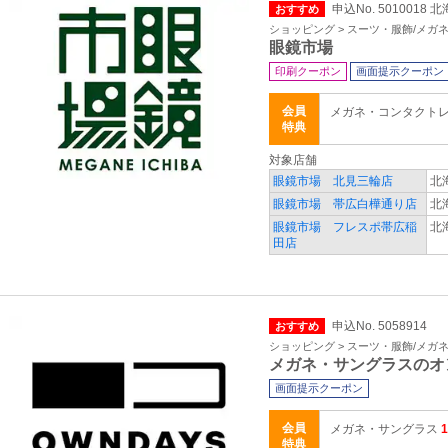
申込No. 5010018
おすすめ
ショッピング > スーツ・服飾/メガ
眼鏡市場
印刷クーポン
画面提示クーポン
会員
メガネ・コンタクト
特典
対象店舗
眼鏡市場 北見三輪店
北
眼鏡市場 帯広白樺通り店
北
眼鏡市場 フレスポ帯広稲
北
田店
申込No. 5058914
おすすめ
ショッピング > スーツ・服飾/メガ
メガネ・サングラスのオ
画面提示クーポン
会員
メガネ・サングラス
特典