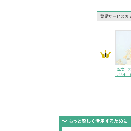
育児サービスカ
○記念日
マリオ」