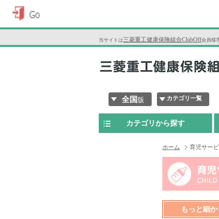
三菱重工健康保険組合ClubOff
当サイトは
会員様
カテゴリ一覧
全国
版
カテゴリから探す
ホーム
育児サービ
もっと細か