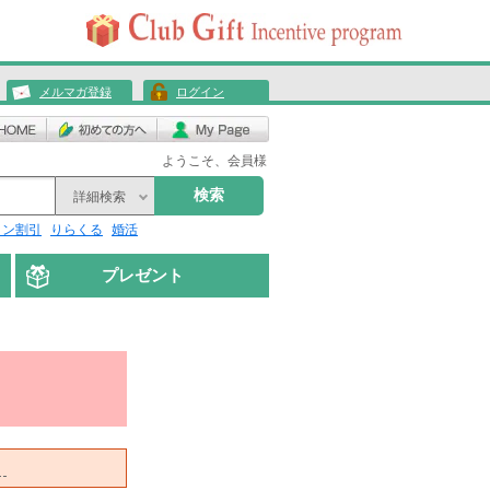
メルマガ登録
ログイン
ようこそ、会員様
検索
詳細検索
リン割引
りらくる
婚活
プレゼント