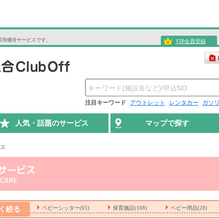
専用優待サービスです。
VIP会員登録
注目キーワード
アウトレット
レンタカー
ガソ
人気・話題のサービス
マップで探す
ス
ベビーシッター(65)
保育施設(108)
ベビー用品(28)
く絞る