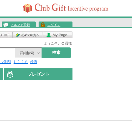
メルマガ登録
ログイン
ようこそ、会員様
検索
詳細検索
リン割引
りらくる
婚活
プレゼント