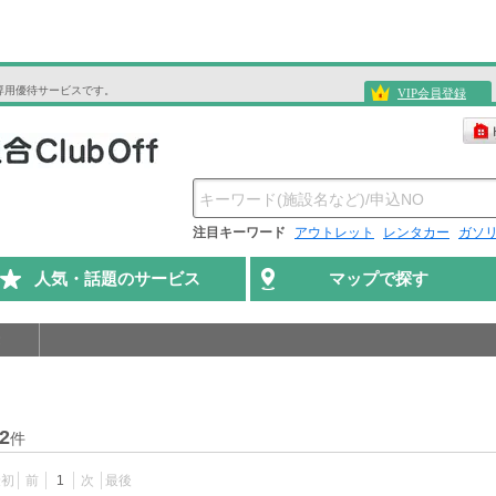
専用優待サービスです。
VIP会員登録
注目キーワード
アウトレット
レンタカー
ガソ
人気・話題のサービス
マップで探す
2
件
最初
前
1
次
最後