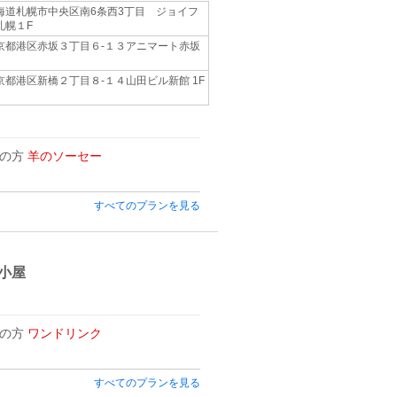
海道札幌市中央区南6条西3丁目 ジョイフ
札幌１F
京都港区赤坂３丁目６-１３アニマート赤坂
京都港区新橋２丁目８-１４山田ビル新館 1F
用の方
羊のソーセー
すべてのプランを見る
小屋
用の方
ワンドリンク
すべてのプランを見る