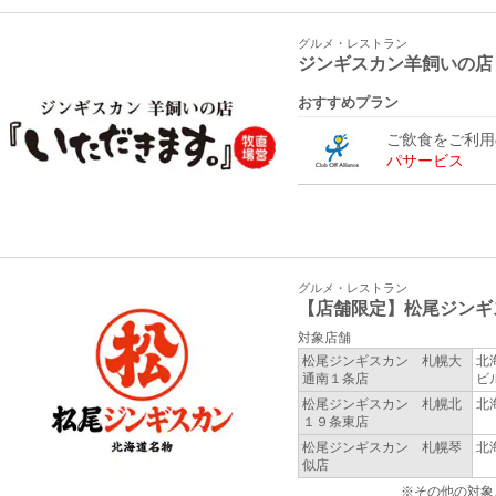
グルメ・レストラン
ジンギスカン羊飼いの店
おすすめプラン
ご飲食をご利
パサービス
グルメ・レストラン
【店舗限定】松尾ジンギ
対象店舗
松尾ジンギスカン 札幌大
北
通南１条店
ビ
松尾ジンギスカン 札幌北
北
１９条東店
松尾ジンギスカン 札幌琴
北
似店
※その他の対象