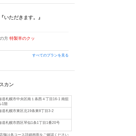
『いただきます。』
用の方
特製羊のクッ
すべてのプランを見る
スカン
海道札幌市中央区南１条西４丁目16-1 南舘
ル1階
海道札幌市東区北19条東8丁目3‐2
海道札幌市西区琴似1条1丁目1番20号
店舗は各コース詳細画面をご確認ください