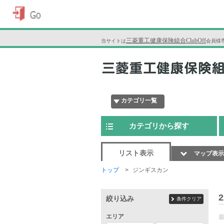
三菱重工健康保険組合ClubOff
当サイトは
会員様
カテゴリ一覧
カテゴリから探す
リスト表示
マップ表示
トップ
ジンギスカン
2
絞り込み
条件クリア
エリア