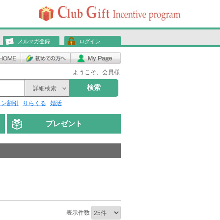
メルマガ登録
ログイン
ようこそ、会員様
検索
詳細検索
リン割引
りらくる
婚活
プレゼント
表示件数