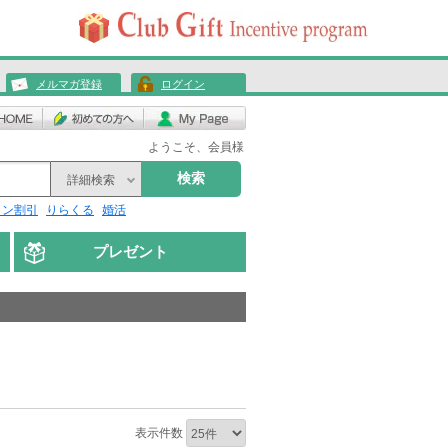
メルマガ登録
ログイン
ようこそ、会員様
検索
詳細検索
リン割引
りらくる
婚活
プレゼント
表示件数