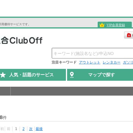
専用優待サービスです。
VIP会員登録
注目キーワード
アウトレット
レンタカー
ガソ
人気・話題のサービス
マップで探す
8
件
最初
前
1
2
次
最後