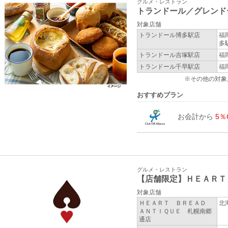
グルメ・レストラン
トランドール／グレンド
対象店舗
トランドール博多駅店
福
多
トランドール吉塚駅店
福
トランドール千早駅店
福
※その他の対象
おすすめプラン
お会計から
5％
グルメ・レストラン
【店舗限定】ＨＥＡＲＴ
対象店舗
ＨＥＡＲＴ ＢＲＥＡＤ
北
ＡＮＴＩＱＵＥ 札幌南郷
通店