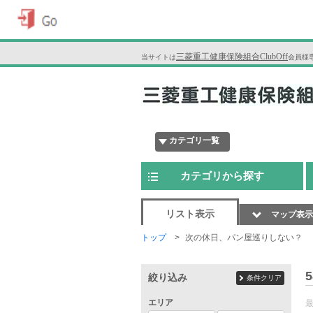
三菱重工健康保険組合ClubOff
当サイトは
会員様
カテゴリ一覧
カテゴリから探す
リスト表示
マップ表示
トップ
次の休日、パン屋巡りしない？
5
絞り込み
条件クリア
エリア