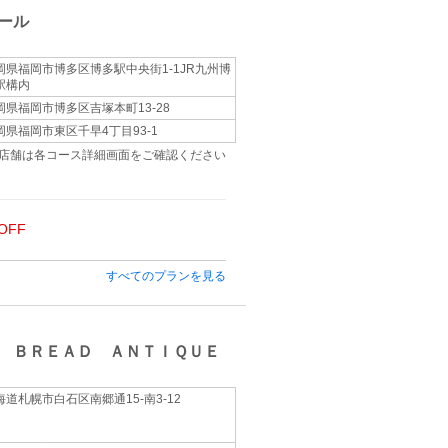
ール
岡県福岡市博多区博多駅中央街1-1JR九州博
駅構内
岡県福岡市博多区吉塚本町13-28
岡県福岡市東区千早4丁目93-1
店舗は各コース詳細画面をご確認ください
OFF
すべてのプランを見る
 ＢＲＥＡＤ ＡＮＴＩＱＵＥ
海道札幌市白石区南郷通15-南3-12