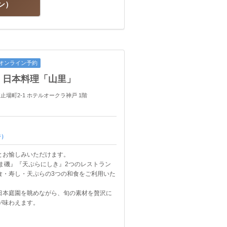
ン
オンライン予約
 日本料理「山里」
 波止場町2-1 ホテルオークラ神戸 1階
件）
とお愉しみいただけます。
ま磯』『天ぷらにしき』2つのレストラン
食・寿し・天ぷらの3つの和食をご利用いた
日本庭園を眺めながら、旬の素材を贅沢に
が味わえます。