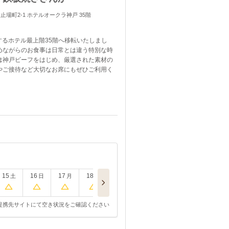
 波止場町2-1 ホテルオークラ神戸 35階
望するホテル最上階35階へ移転いたしまし
めながらのお食事は日常とは違う特別な時
は神戸ビーフをはじめ、厳選された素材の
やご接待など大切なお席にもぜひご利用く
円
15
16
17
18
土
日
月
火
提携先サイトにて空き状況をご確認ください