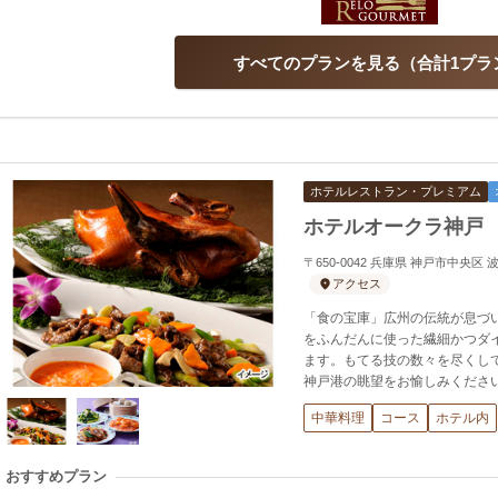
すべてのプランを見る
合計1プラ
ホテルレストラン・プレミアム
ホテルオークラ神戸
〒650-0042 兵庫県 神戸市中央区
アクセス
「食の宝庫」広州の伝統が息づ
をふんだんに使った繊細かつダ
ます。もてる技の数々を尽くし
神戸港の眺望をお愉しみくださ
中華料理
コース
ホテル内
おすすめプラン