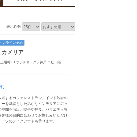
表示件数
オンライン予約
 カメリア
 波止場町2-1 ホテルオークラ神戸 ロビー階
件）
位置するカフェレストラン。インド砂岩の
レーを基調とした温かなインテリアに広々
の空間を演出。喫茶や軽食、バラエティ豊
お客様の目的に合わせてお愉しみいただけ
イーツのテイクアウトも承ります。