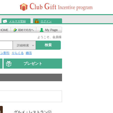
メルマガ登録
ログイン
ようこそ、会員様
検索
詳細検索
リン割引
りらくる
婚活
プレゼント
グルメ・レストラン
)
(0)