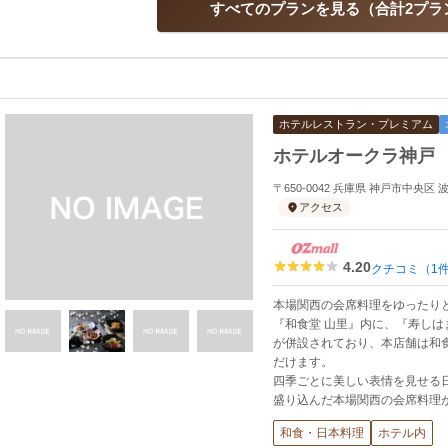
すべてのプランを見る
合計2プラ
ホテルレストラン・プレミアム
ホテルオークラ神戸
〒650-0042 兵庫県 神戸市中央区
アクセス
4.20
クチコミ（1
本場関西の会席料理をゆったり
『和食堂 山里』内に、『寿しは
が併設されており、本店舗は和
だけます。
四季ごとに美しい表情を見せる
盛り込んだ本場関西の会席料理
和食・日本料理
ホテル内