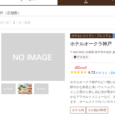
ム
件（店舗数）
最初
前
1
次
最後
ホテルレストラン・プレミアム
ホテルオークラ神戸
〒650-0042 兵庫県 神戸市中央区
アクセス
4.72
クチコミ（10
ホテルオークラ神戸ロビー階に
鮮やかな朱色と淡いウォームグ
とした窓から差し込む光が寛ぎ
かなアラカルトメニューなど、
ます。ホームメイドのパンやス
ホテル内
その他の料理