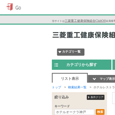
三菱重工健康保険組合ClubOff
当サイトは
会員様
カテゴリ一覧
カテゴリから探す
リスト表示
マップ表示
トップ
検索結果一覧
ホテルレストラ
絞り込み
条件クリア
キーワード
検索