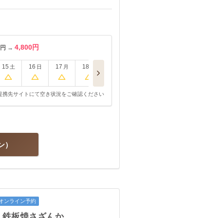
4,800円
円 →
15
16
17
18
土
日
月
火
提携先サイトにて空き状況をご確認ください
ン
オンライン予約
 鉄板焼さざんか