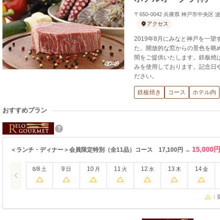
〒650-0042 兵庫県 神戸市中央区
アクセス
2019年8月にみなと神戸を一
た。開放的な窓からの景色を眺
間をご提供いたします。鉄板焼
みを使用しております。記念日
ださい。
鉄板焼き
コース
ホテル内
おすすめプラン
15,000
＜ランチ・ディナー＞会員限定特別（全11品）コース 17,100円 →
8
9
10
11
12
13
14
8/
土
日
月
火
水
木
金
：