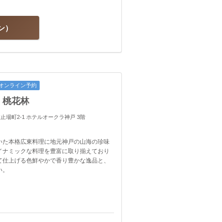
ン
オンライン予約
 桃花林
 波止場町2-1 ホテルオークラ神戸 3階
いた本格広東料理に地元神戸の山海の珍味
イナミックな料理を豊富に取り揃えており
て仕上げる色鮮やかで香り豊かな逸品と、
い。