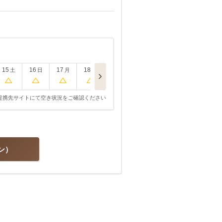
15
16
17
18
土
日
月
火
提携先サイトにて空き状況をご確認ください
ン