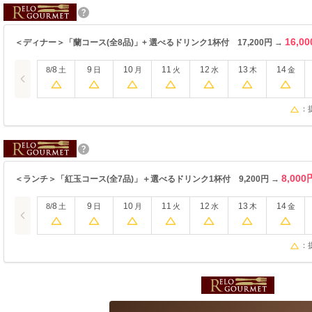
16,0
＜ディナー＞「蘭コース(全8品)」+ 選べるドリンク1杯付 17,200円 →
8
9
10
11
12
13
14
8/
土
日
月
火
水
木
金
：
8,000
＜ランチ＞「紅玉コース(全7品)」＋選べるドリンク1杯付 9,200円 →
8
9
10
11
12
13
14
8/
土
日
月
火
水
木
金
：