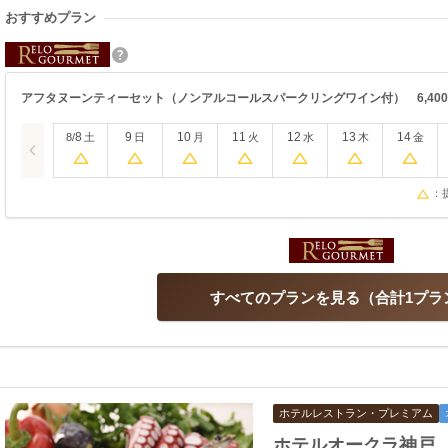
おすすめプラン
アフタヌーンティーセット（ノンアルコールスパークリングワイン付） 6,400
8
9
10
11
12
13
14
8/
土
日
月
火
水
木
金
：
すべてのプランを見る
合計1プラ
ホテルレストラン・プレミアム
ホテルオークラ神戸