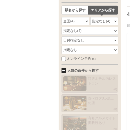
駅名から探す
エリアから探す
4
全国
(4)
指定なし
(4)
指定なし
(4)
日付指定なし
指定なし
オンライン予約
(4)
人気の条件から探す
特選ホテル内レス
トラン
(0)
食べログ3.5以上
の店
(0)
有名グルメガイド
掲載歴あり
(0)