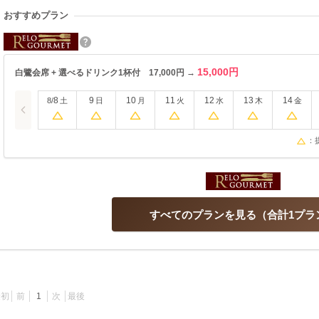
おすすめプラン
15,000円
白鷺会席 + 選べるドリンク1杯付 17,000円 →
8
9
10
11
12
13
14
8/
土
日
月
火
水
木
金
：
すべてのプランを見る
合計1プラ
最初
前
1
次
最後