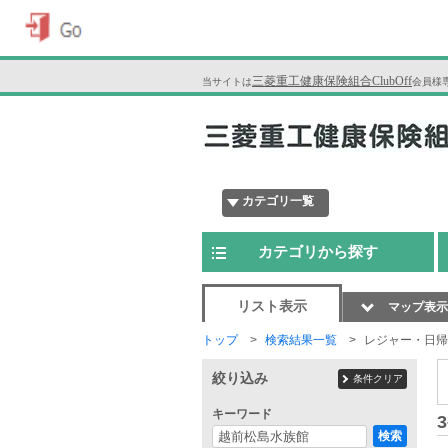
三菱重工健康保険組合ClubOff
当サイトは
会員様
カテゴリ一覧
カテゴリから探す
リスト表示
マップ表示
トップ
検索結果一覧
レジャー・日帰
絞り込み
条件クリア
キーワード
3
検索