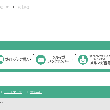
最初
前
1
次
最後
サイトマップ
運営会社
rved.