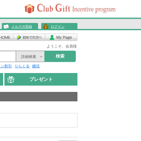
メルマガ登録
ログイン
ようこそ、会員様
検索
詳細検索
リン割引
りらくる
婚活
プレゼント