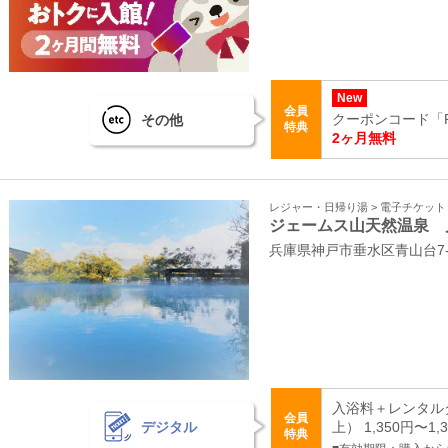
New
会員
その他
クーポンコード「R
特典
2ヶ月無料
レジャー・日帰り湯 > 電子チケッ
ジェームス山天然温泉 
兵庫県神戸市垂水区青山台7‐4
入浴料＋レンタル
会員
デジタル
上） 1,350円〜1,
特典