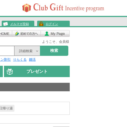
メルマガ登録
ログイン
ようこそ、会員様
検索
詳細検索
リン割引
りらくる
婚活
プレゼント
日帰り湯