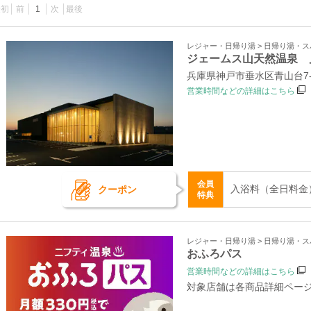
最初
前
1
次
最後
レジャー・日帰り湯 > 日帰り湯・
ジェームス山天然温泉 
兵庫県神戸市垂水区青山台7‐4
営業時間などの詳細はこちら
会員
入浴料（全日料金） 
クーポン
特典
レジャー・日帰り湯 > 日帰り湯・
おふろパス
営業時間などの詳細はこちら
対象店舗は各商品詳細ペー