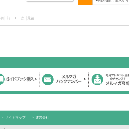
■有効期限：購入から
最初
前
1
次
最後
サイトマップ
運営会社