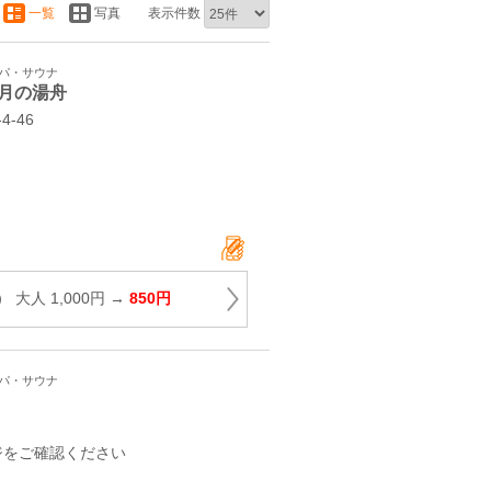
一覧
写真
表示件数
スパ・サウナ
月の湯舟
‐46
大人 1,000円 →
850円
スパ・サウナ
ジをご確認ください