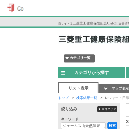
三菱重工健康保険組合ClubOff
当サイトは
会員様
カテゴリ一覧
カテゴリから探す
リスト表示
マップ表示
トップ
検索結果一覧
レジャー・日帰
絞り込み
条件クリア
キーワード
3
検索