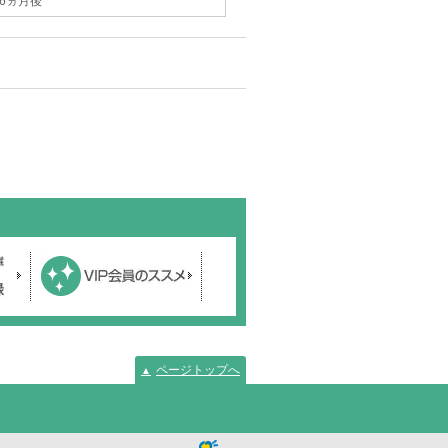
6ヵ月後
ページトップへ
▲