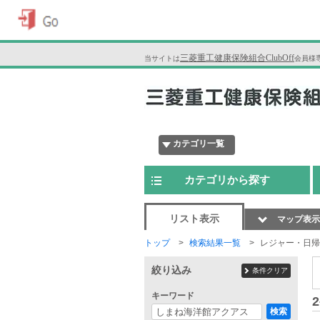
三菱重工健康保険組合ClubOff
当サイトは
会員様
カテゴリ一覧
カテゴリから探す
リスト表示
マップ表示
トップ
検索結果一覧
レジャー・日帰
絞り込み
条件クリア
キーワード
2
検索