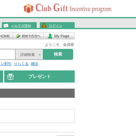
メルマガ登録
ログイン
ようこそ、会員様
検索
詳細検索
リン割引
りらくる
婚活
プレゼント