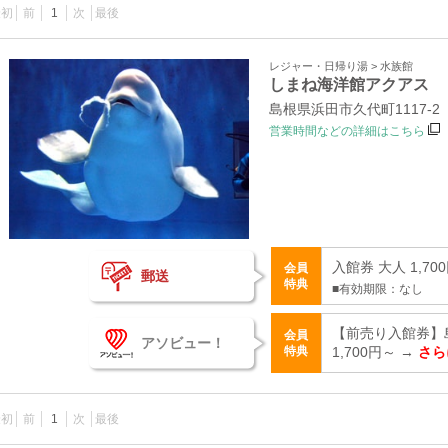
最初
前
1
次
最後
レジャー・日帰り湯 > 水族館
しまね海洋館アクアス
島根県浜田市久代町1117‐2
営業時間などの詳細はこちら
入館券 大人 1,70
会員
郵送
特典
■有効期限：なし
【前売り入館券】
会員
アソビュー！
特典
1,700円～ →
さら
最初
前
1
次
最後