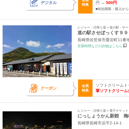
会員
デジタル
円 →
500円
特典
■有効期限：購入から
レジャー・日帰り湯 > 道の駅・サ
道の駅させぼっくす９９
長崎県佐世保市愛宕町11
営業時間などの詳細はこちら
ソフトクリームト
会員
クーポン
特典
軍ソフトクリーム
レジャー・日帰り湯 > 電子チケッ
にっしょうかん新館 梅
長崎県長崎市浜平2-14-1