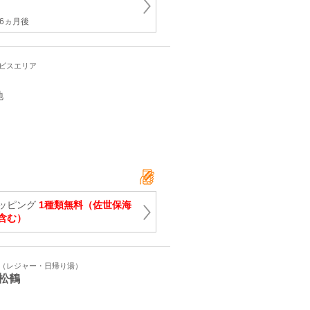
6ヵ月後
ービスエリア
番地
ッピング
1種類無料（佐世保海
含む）
ト（レジャー・日帰り湯）
松鶴