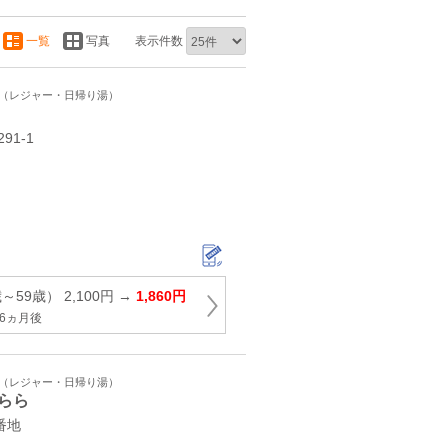
一覧
写真
表示件数
ト（レジャー・日帰り湯）
1‐1
59歳） 2,100円 →
1,860円
6ヵ月後
ト（レジャー・日帰り湯）
らら
番地