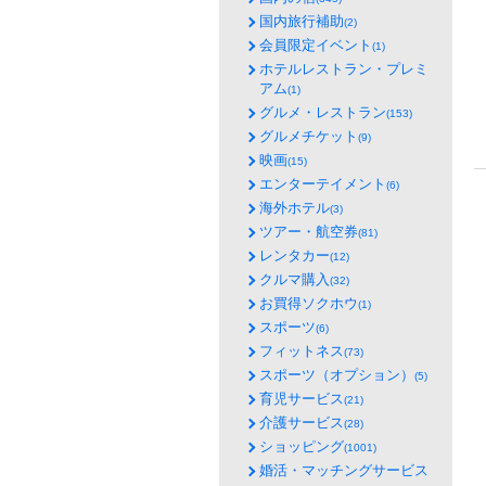
国内旅行補助
(2)
会員限定イベント
(1)
ホテルレストラン・プレミ
アム
(1)
グルメ・レストラン
(153)
グルメチケット
(9)
映画
(15)
エンターテイメント
(6)
海外ホテル
(3)
ツアー・航空券
(81)
レンタカー
(12)
クルマ購入
(32)
お買得ソクホウ
(1)
スポーツ
(6)
フィットネス
(73)
スポーツ（オプション）
(5)
育児サービス
(21)
介護サービス
(28)
ショッピング
(1001)
婚活・マッチングサービス