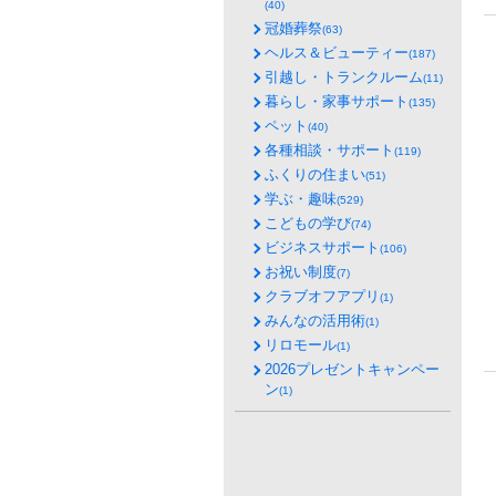
(40)
冠婚葬祭
(63)
ヘルス＆ビューティー
(187)
引越し・トランクルーム
(11)
暮らし・家事サポート
(135)
ペット
(40)
各種相談・サポート
(119)
ふくりの住まい
(51)
学ぶ・趣味
(529)
こどもの学び
(74)
ビジネスサポート
(106)
お祝い制度
(7)
クラブオフアプリ
(1)
みんなの活用術
(1)
リロモール
(1)
2026プレゼントキャンペー
ン
(1)