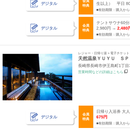
会員
デジタル
生以上） 平日 80
特典
■有効期限：購入から
テントサウナ60分
会員
デジタル
2,980円 →
2,480
特典
■有効期限：購入から
レジャー・日帰り湯 > 電子チケッ
天然温泉ＹＵＹＵ ＳＰ
長崎県長崎市伊王島町1丁目32
営業時間などの詳細はこちら
日帰り入浴券 大人
会員
デジタル
675円
特典
■有効期限：購入から