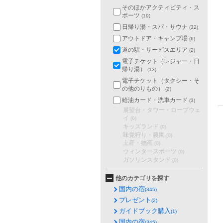
そのほかアクティビティ・ス
ポーツ
(19)
日帰り湯・スパ・サウナ
(32)
アウトドア・キャンプ場
(6)
道の駅・サービスエリア
(2)
電子チケット（レジャー・日
帰り湯）
(13)
電子チケット（タクシー・そ
の他のりもの）
(2)
給油カード・洗車カード
(3)
展望台・タワー・ロープウェ
イ
(0)
キッズランド
(0)
味覚狩り・農園
(0)
土産・物産
(0)
ウィンタースポーツ
(0)
ガソリンスタンド
(0)
他のカテゴリを探す
国内の宿
(345)
プレゼント
(2)
ガイドブック購入
(1)
国内の宿
(345)