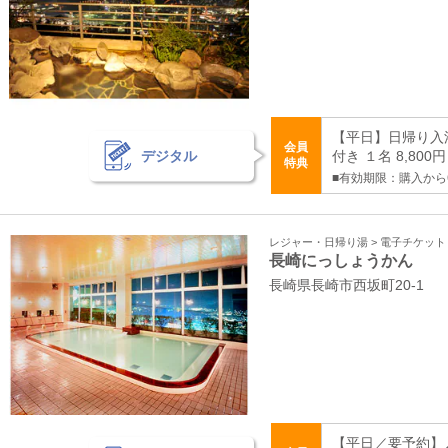
【平日】日帰り入
会員
デジタル
付き １名 8,800
特典
■有効期限：購入から
レジャー・日帰り湯 > 電子チケッ
長崎にっしょうかん
長崎県長崎市西坂町20-1
【平日／要予約】