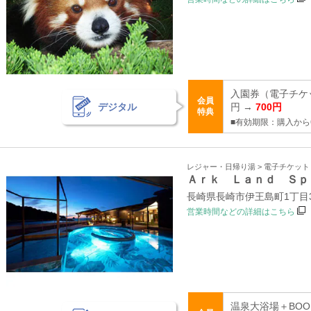
入園券（電子チケッ
会員
デジタル
円 →
700円
特典
■有効期限：購入から
レジャー・日帰り湯 > 電子チケッ
Ａｒｋ Ｌａｎｄ Ｓｐ
長崎県長崎市伊王島町1丁目32
営業時間などの詳細はこちら
温泉大浴場＋BOO