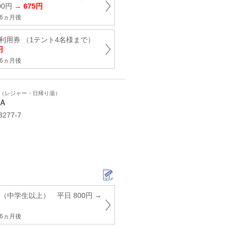
0円 →
675円
6ヵ月後
利用券 （1テント4名様まで）
円
6ヵ月後
ト（レジャー・日帰り湯）
Ａ
77-7
（中学生以上） 平日 800円 →
6ヵ月後