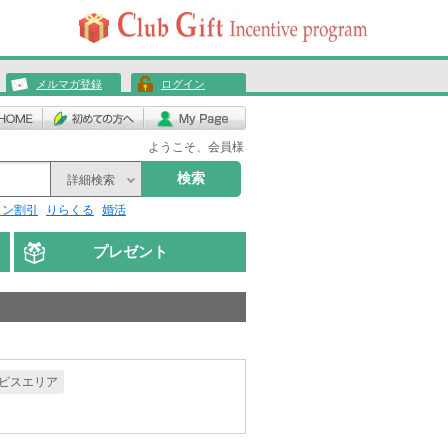
メルマガ登録
ログイン
ようこそ、会員様
検索
詳細検索
リン割引
りらくる
婚活
プレゼント
ビスエリア