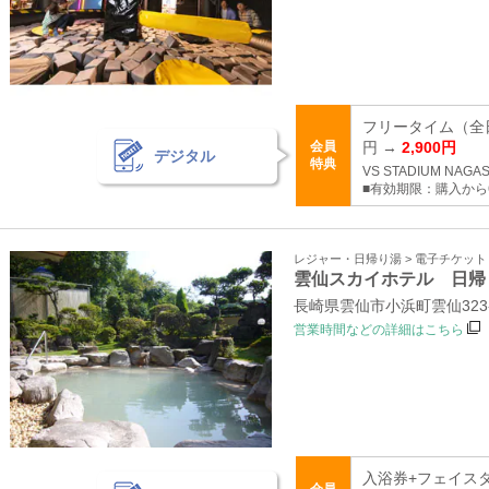
フリータイム（全日共
会員
円 →
2,900円
デジタル
特典
VS STADIUM NAGAS
■有効期限：購入から
レジャー・日帰り湯 > 電子チケッ
雲仙スカイホテル 日帰
長崎県雲仙市小浜町雲仙323
営業時間などの詳細はこちら
入浴券+フェイスタ