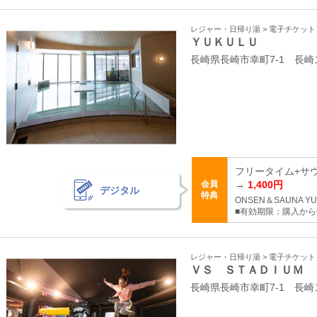
レジャー・日帰り湯 > 電子チケッ
ＹＵＫＵＬＵ
長崎県長崎市幸町7-1 長崎
フリータイム+サウ
会員
→
1,400円
デジタル
特典
ONSEN＆SAUNA YU
■有効期限：購入から
レジャー・日帰り湯 > 電子チケッ
ＶＳ ＳＴＡＤＩＵＭ
長崎県長崎市幸町7-1 長崎