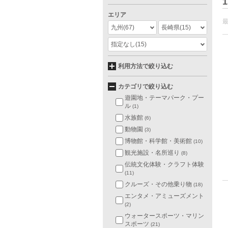
1
エリア
九州
(67)
長崎県
(15)
指定なし
(15)
利用方法で絞り込む
カテゴリで絞り込む
遊園地・テーマパーク・プー
ル
(1)
水族館
(6)
動物園
(3)
博物館・科学館・美術館
(10)
観光施設・名所巡り
(8)
伝統文化体験・クラフト体験
(11)
クルーズ・その他乗り物
(18)
エンタメ・アミューズメント
(2)
ウォータースポーツ・マリン
スポーツ
(21)