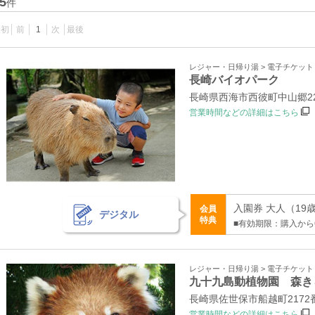
5
件
最初
前
1
次
最後
レジャー・日帰り湯 > 電子チケッ
長崎バイオパーク
長崎県西海市西彼町中山郷229
営業時間などの詳細はこちら
入園券 大人（19歳～
会員
デジタル
特典
■有効期限：購入から
レジャー・日帰り湯 > 電子チケッ
九十九島動植物園 森き
長崎県佐世保市船越町2172
営業時間などの詳細はこちら