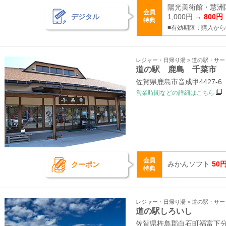
陽光美術館・慧洲
会員
デジタル
1,000円 →
800円
特典
■有効期限：購入から
レジャー・日帰り湯 > 道の駅・サ
道の駅 鹿島 千菜市
佐賀県鹿島市音成甲4427‐6
営業時間などの詳細はこちら
会員
みかんソフト
50
クーポン
特典
レジャー・日帰り湯 > 道の駅・サ
道の駅しろいし
佐賀県杵島郡白石町福富下分