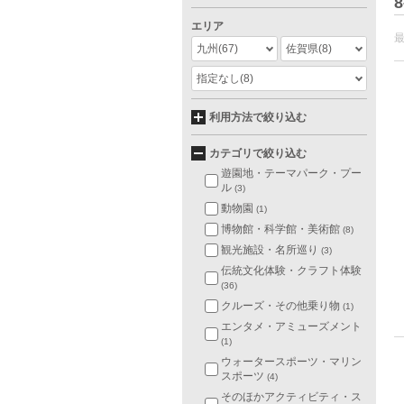
8
エリア
九州
(67)
佐賀県
(8)
指定なし
(8)
利用方法で絞り込む
カテゴリで絞り込む
遊園地・テーマパーク・プー
ル
(3)
動物園
(1)
博物館・科学館・美術館
(8)
観光施設・名所巡り
(3)
伝統文化体験・クラフト体験
(36)
クルーズ・その他乗り物
(1)
エンタメ・アミューズメント
(1)
ウォータースポーツ・マリン
スポーツ
(4)
そのほかアクティビティ・ス