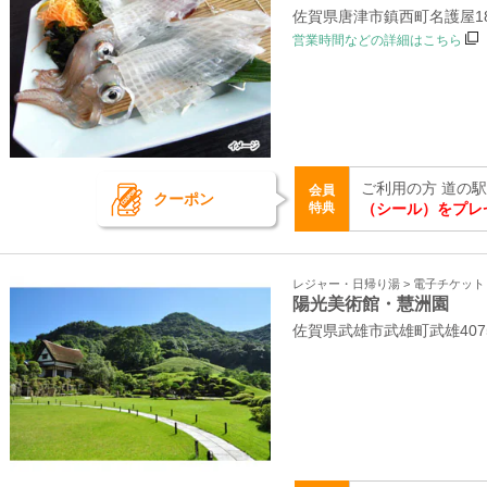
佐賀県唐津市鎮西町名護屋1
営業時間などの詳細はこちら
ご利用の方 道の
会員
クーポン
特典
（シール）をプレ
レジャー・日帰り湯 > 電子チケッ
陽光美術館・慧洲園
佐賀県武雄市武雄町武雄4075