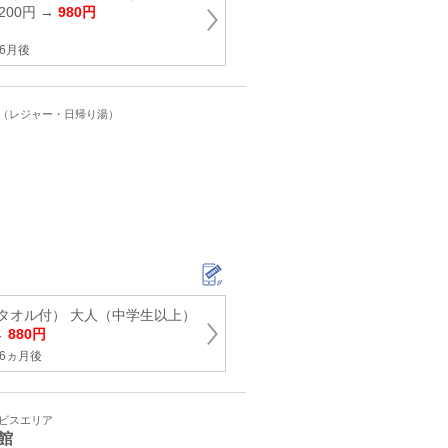
200円 →
980円
6月後
ト（レジャー・日帰り湯）
タオル付） 大人（中学生以上）
→
880円
6ヵ月後
ービスエリア
館