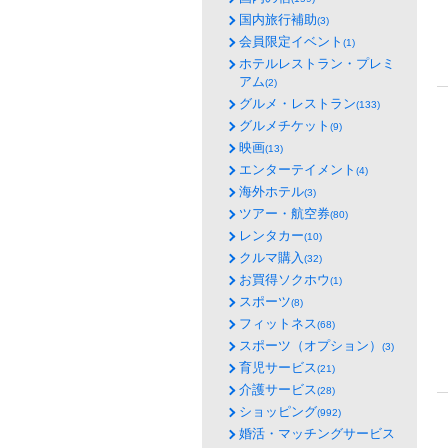
国内旅行補助
(3)
会員限定イベント
(1)
ホテルレストラン・プレミ
アム
(2)
グルメ・レストラン
(133)
グルメチケット
(9)
映画
(13)
エンターテイメント
(4)
海外ホテル
(3)
ツアー・航空券
(80)
レンタカー
(10)
クルマ購入
(32)
お買得ソクホウ
(1)
スポーツ
(8)
フィットネス
(68)
スポーツ（オプション）
(3)
育児サービス
(21)
介護サービス
(28)
ショッピング
(992)
婚活・マッチングサービス