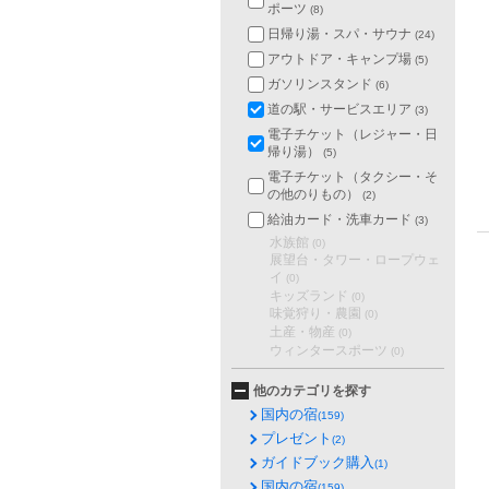
ポーツ
(8)
日帰り湯・スパ・サウナ
(24)
アウトドア・キャンプ場
(5)
ガソリンスタンド
(6)
道の駅・サービスエリア
(3)
電子チケット（レジャー・日
帰り湯）
(5)
電子チケット（タクシー・そ
の他のりもの）
(2)
給油カード・洗車カード
(3)
水族館
(0)
展望台・タワー・ロープウェ
イ
(0)
キッズランド
(0)
味覚狩り・農園
(0)
土産・物産
(0)
ウィンタースポーツ
(0)
他のカテゴリを探す
国内の宿
(159)
プレゼント
(2)
ガイドブック購入
(1)
国内の宿
(159)