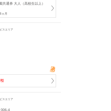
園共通券 大人（高校生以上）
6ヵ月
ービスエリア
円引
ービスエリア
306-4