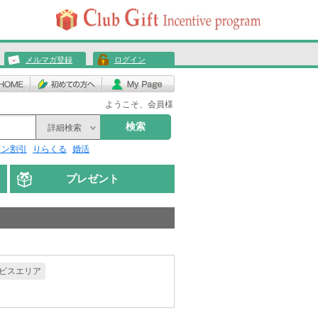
メルマガ登録
ログイン
ようこそ、会員様
検索
詳細検索
リン割引
りらくる
婚活
プレゼント
ビスエリア