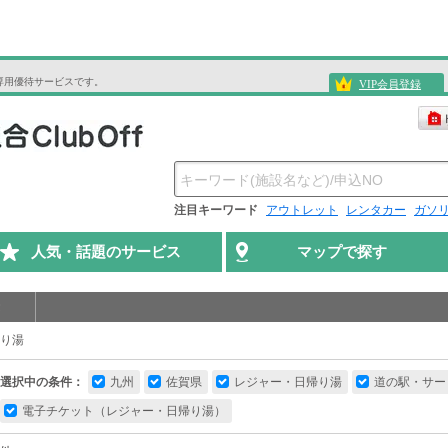
専用優待サービスです。
VIP会員登録
注目キーワード
アウトレット
レンタカー
ガソ
人気・話題のサービス
マップで探す
り湯
選択中の条件：
九州
佐賀県
レジャー・日帰り湯
道の駅・サー
電子チケット（レジャー・日帰り湯）