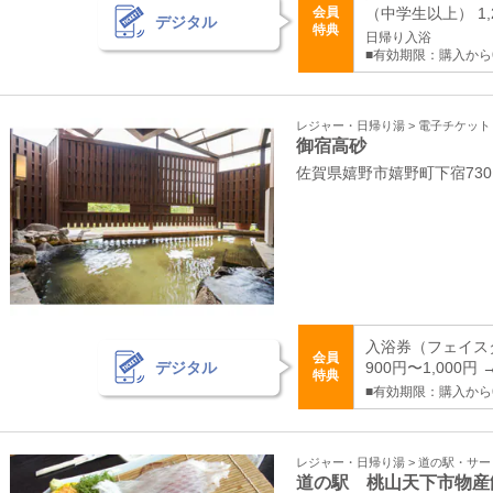
会員
（中学生以上） 1,
デジタル
特典
日帰り入浴
■有効期限：購入から
レジャー・日帰り湯 > 電子チケッ
御宿高砂
佐賀県嬉野市嬉野町下宿730
入浴券（フェイス
会員
デジタル
900円〜1,000円 
特典
■有効期限：購入から
レジャー・日帰り湯 > 道の駅・サ
道の駅 桃山天下市物産