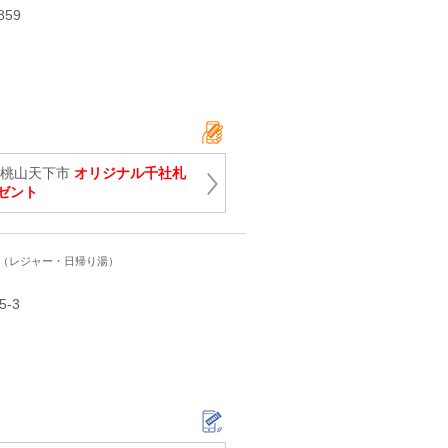
859
駅桃山天下市
オリジナル千社札
ゼント
ト（レジャー・日帰り湯）
-3