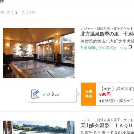
件
最初
前
1
次
最後
レジャー・日帰り湯 > 電子チケッ
北方温泉四季の里 七彩
佐賀県武雄市北方町大字大崎4
営業時間などの詳細はこちら
【全日】温泉入浴券
会員
デジタル
680円
特典
■有効期限：購入から
レジャー・日帰り湯 > 電子チケッ
天山多久温泉 ＴＡＱＵ
佐賀県多久市北多久町小侍46