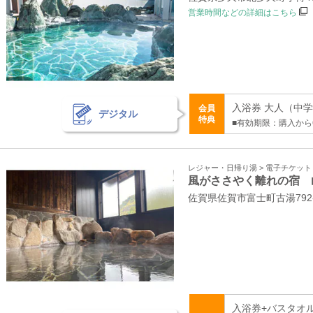
営業時間などの詳細はこちら
入浴券 大人（中学生
会員
デジタル
特典
■有効期限：購入から
レジャー・日帰り湯 > 電子チケッ
風がささやく離れの宿 
佐賀県佐賀市富士町古湯792
入浴券+バスタオ