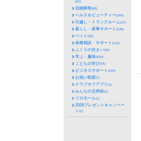
(41)
冠婚葬祭
(60)
ヘルス＆ビューティー
(184)
引越し・トランクルーム
(12)
暮らし・家事サポート
(138)
ペット
(39)
各種相談・サポート
(119)
ふくりの住まい
(56)
学ぶ・趣味
(526)
こどもの学び
(75)
ビジネスサポート
(106)
お祝い制度
(7)
クラブオフアプリ
(1)
みんなの活用術
(1)
リロモール
(1)
2026プレゼントキャンペー
ン
(1)