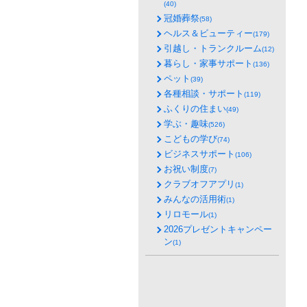
(40)
冠婚葬祭
(58)
ヘルス＆ビューティー
(179)
引越し・トランクルーム
(12)
暮らし・家事サポート
(136)
ペット
(39)
各種相談・サポート
(119)
ふくりの住まい
(49)
学ぶ・趣味
(526)
こどもの学び
(74)
ビジネスサポート
(106)
お祝い制度
(7)
クラブオフアプリ
(1)
みんなの活用術
(1)
リロモール
(1)
2026プレゼントキャンペー
ン
(1)