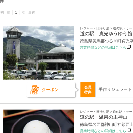
件
最初
前
1
次
最後
レジャー・日帰り湯 > 道の駅・サ
道の駅 貞光ゆうゆう館
徳島県美馬郡つるぎ町貞光字大
営業時間などの詳細はこちら
会員
手作りジェラート
クーポン
特典
レジャー・日帰り湯 > 道の駅・サ
道の駅 温泉の里神山
徳島県名西郡神山町神領西上角
営業時間などの詳細はこちら