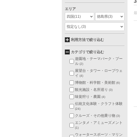
3
エリア
四国
(11)
徳島県
(3)
指定なし
(3)
利用方法で絞り込む
カテゴリで絞り込む
遊園地・テーマパーク・プー
ル
(2)
展望台・タワー・ロープウェ
イ
(4)
博物館・科学館・美術館
(6)
観光施設・名所巡り
(3)
味覚狩り・農園
(4)
伝統文化体験・クラフト体験
(24)
クルーズ・その他乗り物
(3)
エンタメ・アミューズメント
(1)
ウォータースポーツ・マリン