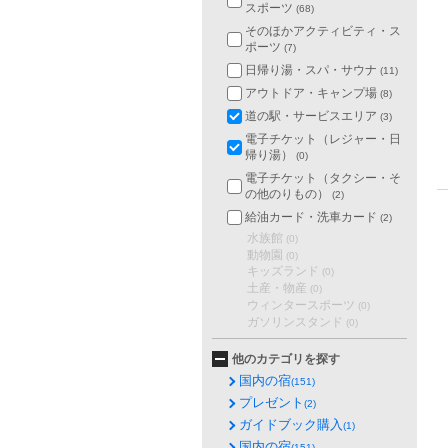
スポーツ
(68)
そのほかアクティビティ・ス
ポーツ
(7)
日帰り湯・スパ・サウナ
(11)
アウトドア・キャンプ場
(8)
道の駅・サービスエリア
(3)
電子チケット（レジャー・日
帰り湯）
(0)
電子チケット（タクシー・そ
の他のりもの）
(2)
給油カード・洗車カード
(2)
水族館
(0)
動物園
(0)
キッズランド
(0)
土産・物産
(0)
ウィンタースポーツ
(0)
ガソリンスタンド
(0)
他のカテゴリを探す
国内の宿
(151)
プレゼント
(2)
ガイドブック購入
(1)
国内の宿
(151)