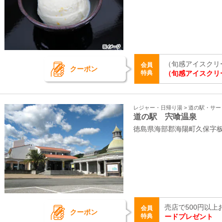
（旬感アイスクリ
会員
クーポン
特典
（旬感アイスクリ
レジャー・日帰り湯 > 道の駅・サ
道の駅 宍喰温泉
徳島県海部郡海陽町久保字板取
売店で500円以
会員
クーポン
特典
ードプレゼント