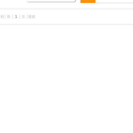
最初
前
1
次
最後