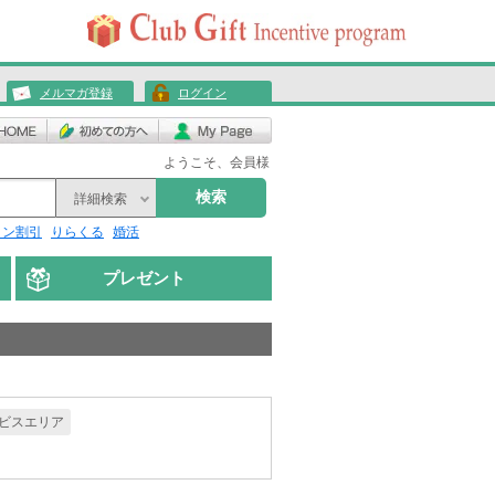
メルマガ登録
ログイン
ようこそ、会員様
検索
詳細検索
リン割引
りらくる
婚活
プレゼント
ビスエリア