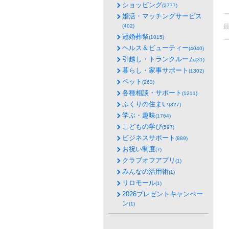
ショッピング
(2777)
婚活・マッチングサービス
(402)
冠婚葬祭
(1015)
ヘルス＆ビューティー
(4040)
引越し・トランクルーム
(31)
暮らし・家事サポート
(1302)
ペット
(263)
各種相談・サポート
(1211)
ふくりの住まい
(327)
学ぶ・趣味
(1764)
こどもの学び
(597)
ビジネスサポート
(889)
お祝い制度
(7)
クラブオフアプリ
(1)
みんなの活用術
(1)
リロモール
(1)
2026プレゼントキャンペー
ン
(1)