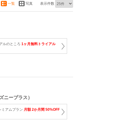
一覧
写真
表示件数
イアルのところ
1ヶ月無料トライアル
ズニープラス）
レミアムプラン
月額 2か月間 50%OFF