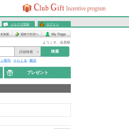
メルマガ登録
ログイン
ようこそ、会員様
検索
詳細検索
リン割引
りらくる
婚活
プレゼント