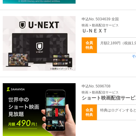
申込No. 5034639 全国
映画 > 動画配信サービス
Ｕ‐ＮＥＸＴ
会員
月額2,189円（税抜1,
特典
そ
申込No. 5096708
映画 > 動画配信サービス
ショート映画配信サービ
会員
特典はログインする
特典