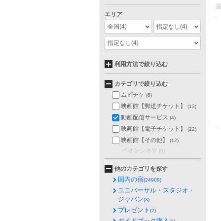
エリア
全国
(4)
指定なし
(4)
指定なし
(4)
利用方法で絞り込む
カテゴリで絞り込む
ムビチケ
(6)
映画館【郵送チケット】
(13)
動画配信サービス
(4)
映画館【電子チケット】
(22)
映画館【その他】
(12)
イオンシネマ
(0)
他のカテゴリを探す
国内の宿
(24909)
ユニバーサル・スタジオ・
ジャパン
(3)
プレゼント
(2)
ガイドブック購入