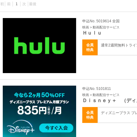
最初
前
1
次
最後
申込No. 5019614 全国
映画 > 動画配信サービス
Ｈｕｌｕ
会員
通常2週間無料トラ
特典
申込No. 5101811
映画 > 動画配信サービス
Ｄｉｓｎｅｙ＋ （ディ
会員
ディズニープラス プ
特典