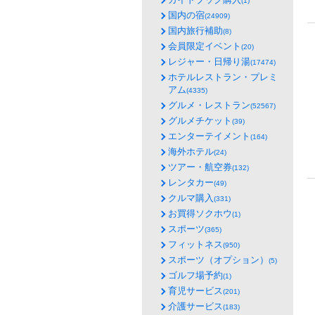
(1)
国内の宿
(24909)
国内旅行補助
(8)
会員限定イベント
(20)
レジャー・日帰り湯
(17474)
ホテルレストラン・プレミ
アム
(4335)
グルメ・レストラン
(52567)
グルメチケット
(39)
エンターテイメント
(164)
海外ホテル
(24)
ツアー・航空券
(132)
レンタカー
(49)
クルマ購入
(331)
お買得ソクホウ
(1)
スポーツ
(365)
フィットネス
(950)
スポーツ（オプション）
(5)
ゴルフ場予約
(1)
育児サービス
(201)
介護サービス
(183)