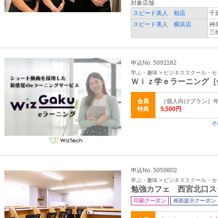
対象店舗
スピード美人 柏店
千
スピード美人 横浜店
神
三
申込No. 5091182
学ぶ・趣味 > ビジネススクール・
Ｗｉｚ学ｅラーニング［
会員
［個人向けプラン］年額 
特典
5,500円
そ
申込No. 5059802
学ぶ・趣味 > ビジネススクール・
勉強カフェ 西宮北口ス
印刷クーポン
画面提示クーポン