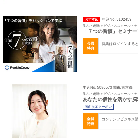
申込No. 5102459
おすすめ
学ぶ・趣味 > ビジネススクール・
「７つの習慣」セミナー
会員
特典はログインする
特典
申込No. 5086573 関東/東京都
学ぶ・趣味 > ビジネススクール・
あなたの個性を活かす脳
画面提示クーポン
会員
コンテンツビジネス
特典