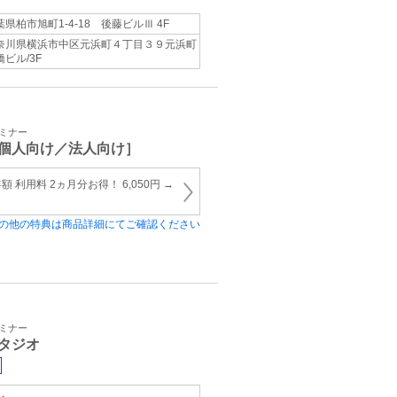
葉県柏市旭町1-4-18 後藤ビルⅢ 4F
奈川県横浜市中区元浜町４丁目３９元浜町
橋ビル/3F
セミナー
個人向け／法人向け］
利用料 2ヵ月分お得！ 6,050円 →
の他の特典は商品詳細にてご確認ください
セミナー
タジオ