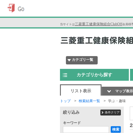
三菱重工健康保険組合ClubOff
当サイトは
会員様
カテゴリ一覧
カテゴリから探す
リスト表示
マップ表示
トップ
検索結果一覧
学ぶ・趣味
絞り込み
条件クリア
キーワード
2
検索