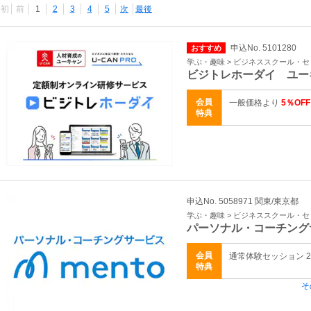
最初
前
1
2
3
4
5
次
最後
申込No. 5101280
おすすめ
学ぶ・趣味 > ビジネススクール・
ビジトレホーダイ ユー
会員
一般価格より
5％OFF
特典
申込No. 5058971 関東/東京都
学ぶ・趣味 > ビジネススクール・
パーソナル・コーチング
会員
通常体験セッション 2,
特典
そ