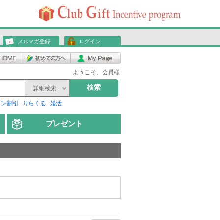
メルマガ登録
ログイン
ようこそ、会員様
検索
詳細検索
リン割引
りらくる
婚活
プレゼント