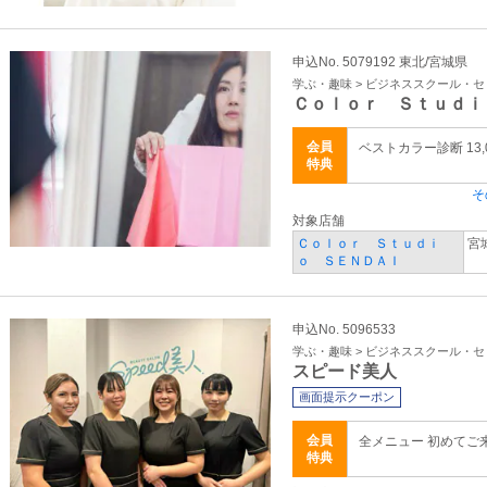
申込No. 5079192 東北/宮城県
学ぶ・趣味 > ビジネススクール・
Ｃｏｌｏｒ Ｓｔｕｄｉ
会員
ベストカラー診断 13,
特典
そ
対象店舗
Ｃｏｌｏｒ Ｓｔｕｄｉ
宮
ｏ ＳＥＮＤＡＩ
申込No. 5096533
学ぶ・趣味 > ビジネススクール・
スピード美人
画面提示クーポン
会員
全メニュー 初めてご
特典