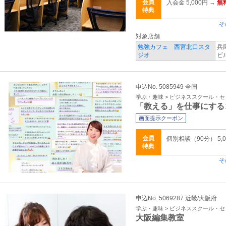
会員
入会金 5,000円 →
無
特典
そ
対象店舗
勉強カフェ 西宮北口スタ
兵
ジオ
ビ
申込No. 5085949 全国
学ぶ・趣味 > ビジネススクール・
「教える」を仕事にする
画面提示クーポン
会員
個別相談（90分） 5,0
特典
そ
申込No. 5069287 近畿/大阪府
学ぶ・趣味 > ビジネススクール・
大阪編集教室