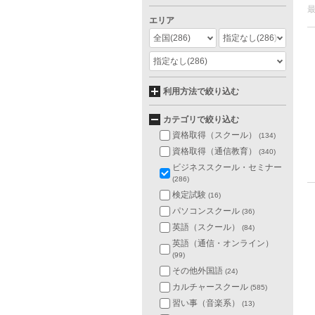
エリア
全国
(286)
指定なし
(286)
指定なし
(286)
利用方法で絞り込む
カテゴリで絞り込む
資格取得（スクール）
(134)
資格取得（通信教育）
(340)
ビジネススクール・セミナー
(286)
検定試験
(16)
パソコンスクール
(36)
英語（スクール）
(84)
英語（通信・オンライン）
(99)
その他外国語
(24)
カルチャースクール
(585)
習い事（音楽系）
(13)