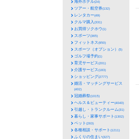
海外ホテル
(24)
ツアー・航空券
(132)
レンタカー
(49)
クルマ購入
(331)
お買得ソクホウ
(1)
スポーツ
(365)
フィットネス
(950)
スポーツ（オプション）
(5)
ゴルフ場予約
(1)
育児サービス
(201)
介護サービス
(183)
ショッピング
(2777)
婚活・マッチングサービス
(402)
冠婚葬祭
(1015)
ヘルス＆ビューティー
(4040)
引越し・トランクルーム
(31)
暮らし・家事サポート
(1302)
ペット
(263)
各種相談・サポート
(1211)
ふくりの住まい
(327)