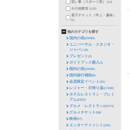
習い事（スポーツ系）
(13)
その他教室
(133)
電子チケット（学ぶ・趣味）
(1)
他のカテゴリを探す
国内の宿
(25086)
ユニバーサル・スタジオ・
ジャパン
(3)
プレゼント
(2)
ガイドブック購入
(1)
国内の宿
(25086)
国内旅行補助
(8)
会員限定イベント
(20)
レジャー・日帰り湯
(17466)
ホテルレストラン・プレミ
アム
(4332)
グルメ・レストラン
(52573)
グルメチケット
(39)
映画
(57)
エンターテイメント
(164)