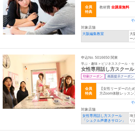
会員
教材費
全講座無料
特典
そ
対象店舗
大阪編集教室
大
ー
申込No. 5016650 関東
学ぶ・趣味 > ビジネススクール・
女性専用話し方スクール
印刷クーポン
画面提示クーポン
会員
【女性リーダーのた
特典
方Zoom体験レッス
そ
対象店舗
女性専用話し方スクール
埼
「シュクル声磨きサロン」
リ