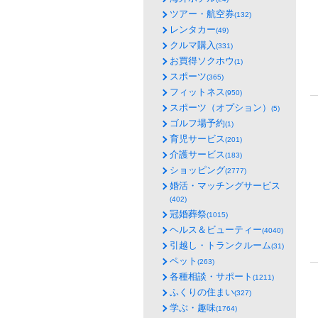
ツアー・航空券
(132)
レンタカー
(49)
クルマ購入
(331)
お買得ソクホウ
(1)
スポーツ
(365)
フィットネス
(950)
スポーツ（オプション）
(5)
ゴルフ場予約
(1)
育児サービス
(201)
介護サービス
(183)
ショッピング
(2777)
婚活・マッチングサービス
(402)
冠婚葬祭
(1015)
ヘルス＆ビューティー
(4040)
引越し・トランクルーム
(31)
ペット
(263)
各種相談・サポート
(1211)
ふくりの住まい
(327)
学ぶ・趣味
(1764)