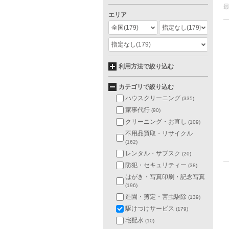
エリア
全国
(179)
指定なし
(179)
指定なし
(179)
利用方法で絞り込む
カテゴリで絞り込む
ハウスクリーニング
(335)
家事代行
(90)
クリーニング・お直し
(109)
不用品買取・リサイクル
(162)
レンタル・サブスク
(20)
防犯・セキュリティー
(38)
はがき・写真印刷・記念写真
(196)
造園・剪定・害虫駆除
(139)
駆けつけサービス
(179)
宅配水
(10)