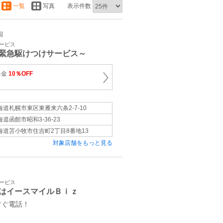
一覧
写真
表示件数
国
サービス
緊急駆けつけサービス～
料金
10％OFF
海道札幌市東区東雁来六条2-7-10
海道函館市昭和3-36-23
海道苫小牧市住吉町2丁目8番地13
対象店舗をもっと見る
サービス
はイースマイルＢｉｚ
すぐ電話！