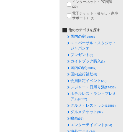
インターネット・PC関連
(20)
電子チケット（暮らし・家事
サポート）
(4)
他のカテゴリを探す
国内の宿
(25087)
ユニバーサル・スタジオ・
ジャパン
(3)
プレゼント
(2)
ガイドブック購入
(1)
国内の宿
(25087)
国内旅行補助
(8)
会員限定イベント
(20)
レジャー・日帰り湯
(17436)
ホテルレストラン・プレミ
アム
(4332)
グルメ・レストラン
(52586)
グルメチケット
(39)
映画
(57)
エンターテイメント
(164)
海外ホテル
(24)