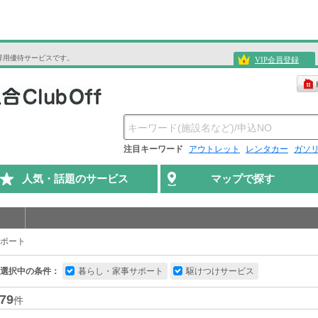
専用優待サービスです。
VIP会員登録
注目キーワード
アウトレット
レンタカー
ガソ
人気・話題のサービス
マップで探す
ポート
選択中の条件：
暮らし・家事サポート
駆けつけサービス
79
件