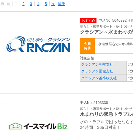
最初
前
1
2
3
4
5
次
最後
申込No. 5040992 全
おすすめ
暮らし・家事サポート > 駆けつけ
クラシアン～水まわりの
会員
水道修理などの作業
特典
対象店舗
クラシアン札幌支社
北
クラシアン函館支社
北
クラシアン苫小牧支社
北
申込No. 5103338
暮らし・家事サポート > 駆けつけ
水まわりの緊急トラブル
水のトラブルで困ったなら
24時間 365日対応！