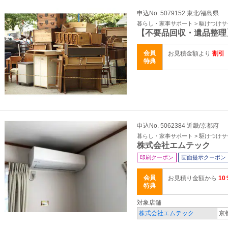
申込No. 5079152 東北/福島県
暮らし・家事サポート > 駆けつけ
【不要品回収・遺品整理
会員
お見積金額より
割引
特典
申込No. 5062384 近畿/京都府
暮らし・家事サポート > 駆けつけ
株式会社エムテック
印刷クーポン
画面提示クーポン
会員
お見積り金額から
10
特典
対象店舗
株式会社エムテック
京