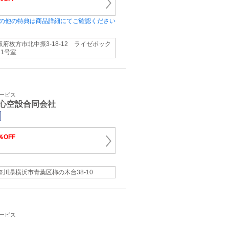
の他の特典は商品詳細にてご確認ください
阪府枚方市北中振3-18-12 ライゼボック
11号室
サービス
心空設合同会社
％OFF
奈川県横浜市青葉区柿の木台38-10
サービス