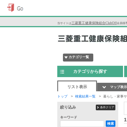
三菱重工健康保険組合ClubOff
当サイトは
会員様
カテゴリ一覧
カテゴリから探す
リスト表示
マップ表示
トップ
検索結果一覧
暮らし・家事サ
絞り込み
条件クリア
キーワード
1
検索