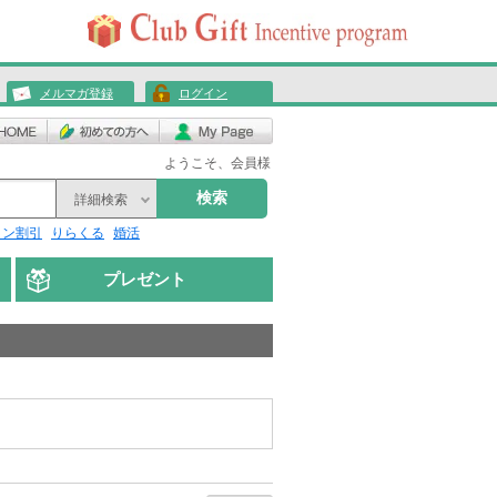
メルマガ登録
ログイン
ようこそ、会員様
検索
詳細検索
リン割引
りらくる
婚活
プレゼント