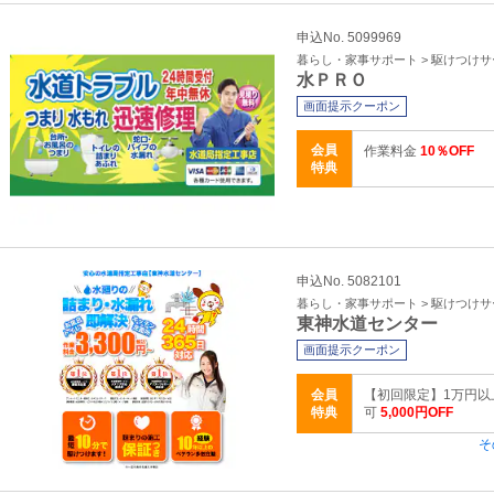
申込No. 5099969
暮らし・家事サポート > 駆けつけ
水ＰＲＯ
画面提示クーポン
会員
作業料金
10％OFF
特典
申込No. 5082101
暮らし・家事サポート > 駆けつけ
東神水道センター
画面提示クーポン
会員
【初回限定】1万円以
特典
可
5,000円OFF
そ