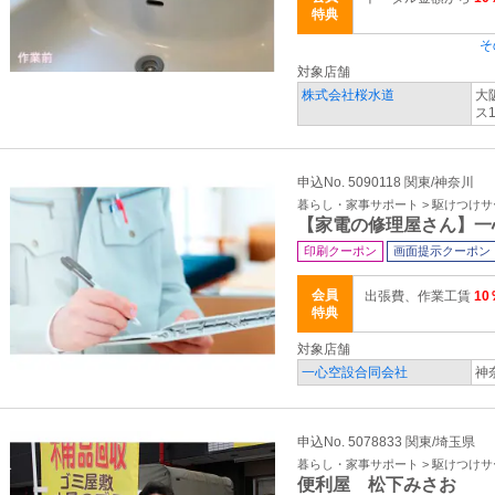
特典
そ
対象店舗
株式会社桜水道
大
ス
申込No. 5090118 関東/神奈川
暮らし・家事サポート > 駆けつけ
【家電の修理屋さん】一
印刷クーポン
画面提示クーポン
会員
出張費、作業工賃
10
特典
対象店舗
一心空設合同会社
神
申込No. 5078833 関東/埼玉県
暮らし・家事サポート > 駆けつけ
便利屋 松下みさお