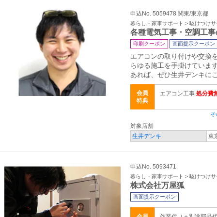
申込No. 5059478 関東/東京都
暮らし・家事サポート > 駆けつけ
各種電気工事・空調工事
印刷クーポン
画面提示クーポン
エアコンの取り付けや交換
らゆる施工を手掛けていま
あれば、ぜひ生井デンキに
会員
エアコン工事
処分費
特典
そ
対象店舗
生井デンキ
東
申込No. 5093471
暮らし・家事サポート > 駆けつけ
株式会社万屋狐
画面提示クーポン
会員
作業代（＋別途部品代