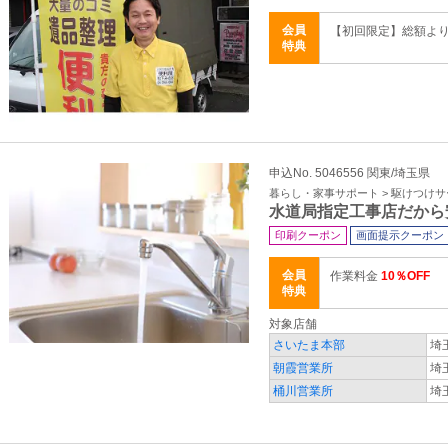
会員
【初回限定】総額よ
特典
申込No. 5046556 関東/埼玉県
暮らし・家事サポート > 駆けつけ
水道局指定工事店だから
印刷クーポン
画面提示クーポン
会員
作業料金
10％OFF
特典
対象店舗
さいたま本部
埼
朝霞営業所
埼
桶川営業所
埼