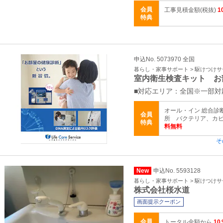
会員
工事見積金額(税抜)
1
特典
申込No. 5073970 全国
暮らし・家事サポート > 駆けつけ
室内衛生検査キット お
■対応エリア：全国※一部
オール・イン 総合診断有
会員
所 バクテリア、カ
特典
料無料
そ
New
申込No. 5593128
暮らし・家事サポート > 駆けつけ
株式会社桜水道
画面提示クーポン
会員
トータル金額から
10