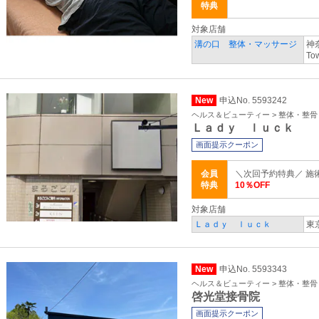
特典
対象店舗
溝の口 整体・マッサージ
神
To
New
申込No. 5593242
ヘルス＆ビューティー > 整体・整
Ｌａｄｙ ｌｕｃｋ
画面提示クーポン
会員
＼次回予約特典／ 施
特典
10％OFF
対象店舗
Ｌａｄｙ ｌｕｃｋ
東
New
申込No. 5593343
ヘルス＆ビューティー > 整体・整
啓光堂接骨院
画面提示クーポン