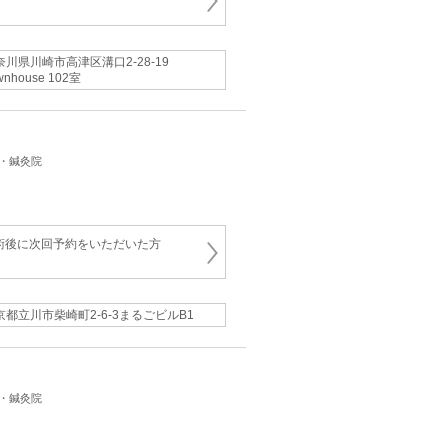
奈川県川崎市高津区溝口2-28-19
wnhouse 102室
骨・鍼灸院
術後に次回予約をいただいた方
京都立川市柴崎町2-6-3まるごビルB1
骨・鍼灸院