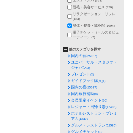
エステ・スパ
(693)
脱毛・美容サービス
(329)
リラクゼーション・リフレ
(483)
整体・整骨・鍼灸院
(1094)
電子チケット（ヘルス＆ビュ
ーティー）
(7)
他のカテゴリを探す
国内の宿
(25087)
ユニバーサル・スタジオ・
ジャパン
(3)
プレゼント
(2)
ガイドブック購入
(1)
国内の宿
(25087)
国内旅行補助
(8)
会員限定イベント
(20)
レジャー・日帰り湯
(17436)
ホテルレストラン・プレミ
アム
(4332)
グルメ・レストラン
(52586)
グルメチケット
(39)