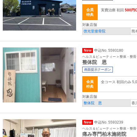
会員
実費治療 初回
500円O
特典
対象店舗
啓光堂接骨院
熊
New
申込No. 5593180
ヘルス＆ビューティー > 整体・整
整体院 恩
画面提示クーポン
会員
全コース 初回のみ 5,0
特典
対象店舗
整体院 恩
香
New
申込No. 5593239
ヘルス＆ビューティー > 整体・整
痛み専門柏木施術院