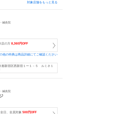
対象店舗をもっと見る
骨・鍼灸院
来店の方
8,360円OFF
の他の特典は商品詳細にてご確認ください
京都新宿区西新宿１ー１－５ ルミネ１
F
骨・鍼灸院
ジ
F 全日、全員対象
500円OFF