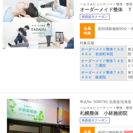
ヘルス＆ビューティー > 整体・整
オーダーメイド整体 Ｔ
画面提示クーポン
会員
初回体験施術60分 一般
特典
対象店舗
オーダーメイド整体ＴＡＤ
東
ＡＳＵ 有楽町本院
階
オーダーメイド整体ＴＡＤ
東
ＡＳＵ 三鷹院
ビ
オーダーメイド整体ＴＡＤ
東
ＡＳＵ 銀座院
3
申込No. 5085781 北海道/北海道
ヘルス＆ビューティー > 整体・整
札幌整体 小林施術院
画面提示クーポン
会員
初回の施術料金
500