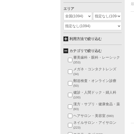
エリア
全国
(1094)
指定なし
(1094)
指定なし
(1094)
利用方法で絞り込む
カテゴリで絞り込む
審美歯科・眼科・レーシック
(353)
メガネ・コンタクトレンズ
(34)
郵送検査・オンライン診療
(50)
健診・人間ドック・婦人科
(100)
漢方・サプリ・健康食品・薬
(93)
ヘアサロン・美容室
(580)
ネイルサロン・アイサロン
(223)