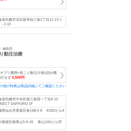
海道札幌市北区新琴似三条2丁目12-15リ
・2-1F
骨・鍼灸院
り動注治療
+サプリ費用+肩こり動注片側1回分費
施行せず
5,500円
の他の特典は商品詳細にてご確認ください
海道札幌市中央区南三条西一丁目8-10
NECT SAPPORO 1F
城県仙台市青葉区春日町3-9 KISEIビル4
京都港区南青山5-6-26 青山246ビル3F