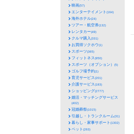
映画
(57)
エンターテイメント
(164)
海外ホテル
(24)
ツアー・航空券
(132)
レンタカー
(49)
クルマ購入
(331)
お買得ソクホウ
(1)
スポーツ
(365)
フィットネス
(950)
スポーツ（オプション）
(5)
ゴルフ場予約
(1)
育児サービス
(201)
介護サービス
(183)
ショッピング
(2777)
婚活・マッチングサービス
(402)
冠婚葬祭
(1015)
引越し・トランクルーム
(31)
暮らし・家事サポート
(1302)
ペット
(263)