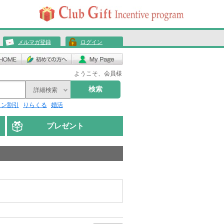
メルマガ登録
ログイン
ようこそ、会員様
検索
詳細検索
リン割引
りらくる
婚活
プレゼント