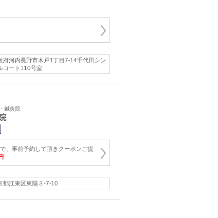
阪府河内長野市木戸1丁目7-14千代田シン
ルコート110号室
骨・鍼灸院
院
0まで、事前予約して頂きクーポンご提
0円
京都江東区東陽３-7-10