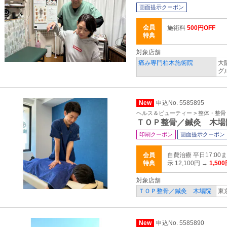
画面提示クーポン
会員
施術料
500円OFF
特典
対象店舗
痛み専門柏木施術院
大
グ
New
申込No. 5585895
ヘルス＆ビューティー > 整体・整
ＴＯＰ整骨／鍼灸 木場
印刷クーポン
画面提示クーポン
会員
自費治療 平日17:0
特典
示 12,100円 →
1,50
対象店舗
ＴＯＰ整骨／鍼灸 木場院
東
New
申込No. 5585890