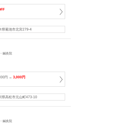
FF
本県菊池市北宮279-4
骨・鍼灸院
00円 →
3,000円
川県高松市元山町473-10
骨・鍼灸院