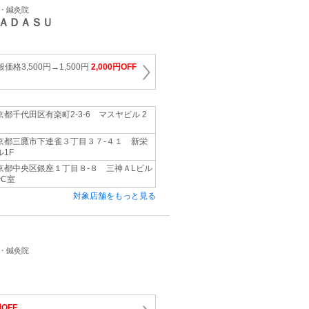
骨・鍼灸院
ＡＤＡＳＵ
価格3,500円→1,500円
2,000円OFF
京都千代田区有楽町2-3-6 マスヤビル 2
京都三鷹市下連雀３丁目３７-４１ 新栄
ル1F
京都中央区銀座１丁目８-８ 三神ＡLビル
階C室
対象店舗をもっと見る
骨・鍼灸院
円OFF