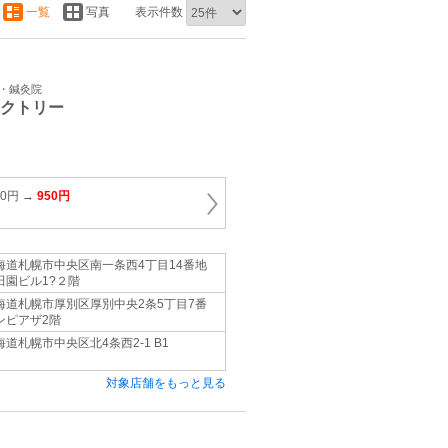
一覧
写真
表示件数
骨・鍼灸院
ァクトリー
00円 →
950円
海道札幌市中央区南一条西4丁目14番地
田園ビル1?２階
海道札幌市厚別区厚別中央2条5丁目7番
ンピアザ2階
海道札幌市中央区北4条西2-1 B1
対象店舗をもっと見る