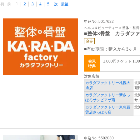
最初
前
1
2
3
4
5
次
最後
申込No. 5017622
ヘルス＆ビューティー > 整体・整
■整体×骨盤 カラダフ
金券
■有効期限：購入から3ヶ月
会員
1,000円チケット 1,0
特典
対象店舗
カラダファクトリー札幌大
北
通店
繁
カラダファクトリー新さっ
北
ぽろサンピアザ店
サ
カラダファクトリー東急百
北
貨店さっぽろ店
申込No. 5592030