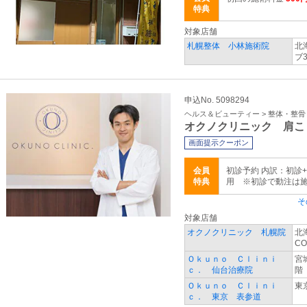
特典
対象店舗
札幌整体 小林施術院
北
ブ3
申込No. 5098294
ヘルス＆ビューティー > 整体・整
オクノクリニック 肩こ
画面提示クーポン
会員
初診予約 内訳：初診
特典
用 ※初診で動注は
そ
対象店舗
オクノクリニック 札幌院
北
CO
Ｏｋｕｎｏ Ｃｌｉｎｉ
宮
ｃ． 仙台治療院
階
Ｏｋｕｎｏ Ｃｌｉｎｉ
東
ｃ． 東京 表参道