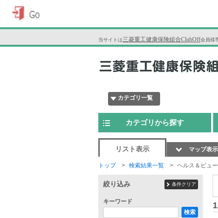
三菱重工健康保険組合ClubOff
当サイトは
会員様
カテゴリ一覧
カテゴリから探す
リスト表示
マップ表示
トップ
検索結果一覧
ヘルス＆ビュー
絞り込み
条件クリア
キーワード
1
検索