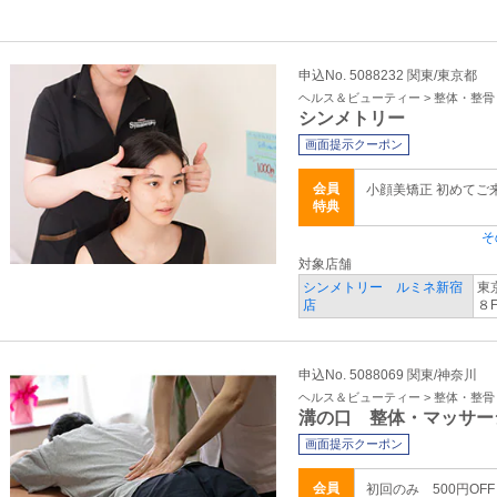
申込No. 5088232 関東/東京都
ヘルス＆ビューティー > 整体・整
シンメトリー
画面提示クーポン
会員
小顔美矯正 初めてご
特典
そ
対象店舗
シンメトリー ルミネ新宿
東
店
８
申込No. 5088069 関東/神奈川
ヘルス＆ビューティー > 整体・整
溝の口 整体・マッサー
画面提示クーポン
会員
初回のみ 500円OF