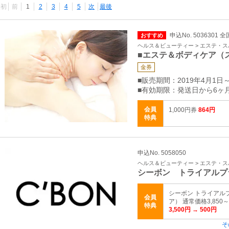
最初
前
1
2
3
4
5
次
最後
申込No. 5036301 全
おすすめ
ヘルス＆ビューティー > エステ・ス
■エステ＆ボディケア（
金券
■販売期間：2019年4月1日
■有効期限：発送日から6ヶ
会員
1,000円券
864円
特典
申込No. 5058050
ヘルス＆ビューティー > エステ・ス
シーボン トライアルプ
シーボン トライアル
会員
ア） 通常価格3,850
特典
3,500円 → 500円
そ