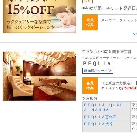
金券
■有効期限：チケット発送日
会員
スパヴィータチケット ブ
特典
そ
申込No. 5086315 関東/東京都
ヘルス＆ビューティー > エステ・ス
ＰＥＱＬＩＡ
画面提示クーポン
会員
《ご新規の方限定》
特典
アエステ60分
50％OF
対象店舗
ＰＥＱＬＩＡ ＱＵＡＬＩ
東
Ａ ＮＡ９ＵＳ
20
ＰＥＱＬＩＡ恵比寿
東
ＰＥＱＬＩＡ渋谷
東
０