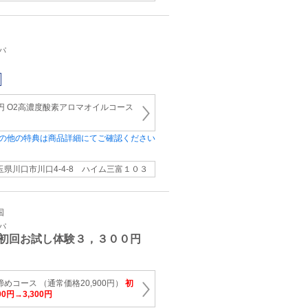
パ
00円 O2高濃度酸素アロマオイルコース
の他の特典は商品詳細にてご確認ください
玉県川口市川口4‐4‐8 ハイム三富１０３
国
パ
初回お試し体験３，３００円
めコース （通常価格20,900円）
初
0円→3,300円