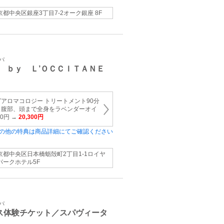
京都中央区銀座3丁目7-2オーク銀座 8F
パ
 ｂｙ Ｌ’ＯＣＣＩＴＡＮＥ
アロマコロジー トリートメント90分
、腹部、頭まで全身をラベンダーオイ
00円 →
20,300円
の他の特典は商品詳細にてご確認ください
京都中央区日本橋蛎殻町2丁目1-1ロイヤ
パークホテル5F
パ
ス体験チケット／スパヴィータ