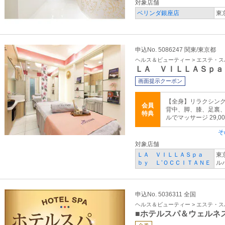
対象店舗
ベリンダ銀座店
東
申込No. 5086247 関東/東京都
ヘルス＆ビューティー > エステ・ス
ＬＡ ＶＩＬＬＡＳｐａ
画面提示クーポン
【全身】リラクシング
会員
背中、脚、膝、足裏
特典
ルでマッサージ 29,0
そ
対象店舗
ＬＡ ＶＩＬＬＡＳｐａ
東
ｂｙ Ｌ’ＯＣＣＩＴＡＮＥ
ル
申込No. 5036311 全国
ヘルス＆ビューティー > エステ・ス
■ホテルスパ＆ウェルネ