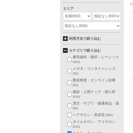
エリア
全国
(693)
指定なし
(693)
指定なし
(693)
利用方法で絞り込む
カテゴリで絞り込む
審美歯科・眼科・レーシック
(353)
メガネ・コンタクトレンズ
(34)
郵送検査・オンライン診療
(50)
健診・人間ドック・婦人科
(100)
漢方・サプリ・健康食品・薬
(93)
ヘアサロン・美容室
(580)
ネイルサロン・アイサロン
(223)