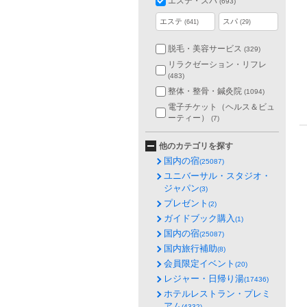
エステ・スパ
(693)
エステ
スパ
(641)
(29)
脱毛・美容サービス
(329)
リラクゼーション・リフレ
(483)
整体・整骨・鍼灸院
(1094)
電子チケット（ヘルス＆ビュ
ーティー）
(7)
他のカテゴリを探す
国内の宿
(25087)
ユニバーサル・スタジオ・
ジャパン
(3)
プレゼント
(2)
ガイドブック購入
(1)
国内の宿
(25087)
国内旅行補助
(8)
会員限定イベント
(20)
レジャー・日帰り湯
(17436)
ホテルレストラン・プレミ
アム
(4332)