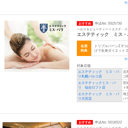
そ
申込No. 5025730
おすすめ
ヘルス＆ビューティー > エステ・ス
エステティック ミス・
会員
トリプルバーンZ 3
特典
けで全身ダイエット 24
そ
対象店舗
エステティック ミス・パ
北
リ札幌パルコ店
コ8
エステティックミス・パ
宮
リ 仙台ロフト店
ト8
エステティック ミス・パ
埼
リ大宮店
パ
申込No. 5016522
おすすめ