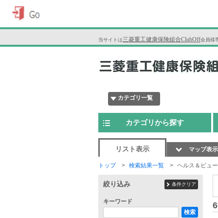
三菱重工健康保険組合ClubOff
当サイトは
会員様
カテゴリ一覧
カテゴリから探す
リスト表示
マップ表示
トップ
検索結果一覧
ヘルス＆ビュー
絞り込み
条件クリア
キーワード
6
検索