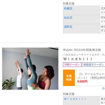
対象店舗
札幌店
北
ビ
仙台店
宮
ビ
浦和店
埼
ず
申込No. 5010149 関東/東京都
ヘルス＆ビューティー > エステ・ス
Ｗｉｎｄｈｉｌｌ
印刷クーポン
画面提示クーポン
（1）アーユルヴェ
会員
メント）（初回は90分、
特典
8,000円
そ
対象店舗
Ｗｉｎｄｈｉｌｌ
東
台