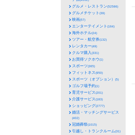
グルメ・レストラン
(52586)
グルメチケット
(39)
映画
(57)
エンターテイメント
(164)
海外ホテル
(24)
ツアー・航空券
(132)
レンタカー
(49)
クルマ購入
(331)
お買得ソクホウ
(1)
スポーツ
(365)
フィットネス
(950)
スポーツ（オプション）
(5)
ゴルフ場予約
(1)
育児サービス
(201)
介護サービス
(183)
ショッピング
(2777)
婚活・マッチングサービス
(402)
冠婚葬祭
(1015)
引越し・トランクルーム
(31)