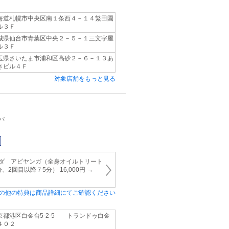
海道札幌市中央区南１条西４－１４繁田園
ル３Ｆ
城県仙台市青葉区中央２－５－１三文字屋
ル３Ｆ
玉県さいたま市浦和区高砂２－６－１３あ
さビル４Ｆ
対象店舗をもっと見る
パ
ーダ アビヤンガ（全身オイルトリート
2回目以降７5分） 16,000円 →
の他の特典は商品詳細にてご確認ください
京都港区白金台5‐2‐5 トランドゥ白金
４０２