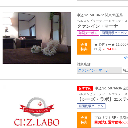
申込No. 5013672 関東/埼玉県
ヘルス＆ビューティー > エステ・ス
クァンイン・マーナ
印刷クーポン
画面提示クーポン
会員
★ボディー★ 11,0
特典
60分
20％OFF
そ
対象店舗
クァンイン・マーナ
埼
申込No. 5076636 全
おすすめ
ヘルス＆ビューティー > エステ・ス
【シーズ・ラボ】エステ
画面提示クーポン
会員
プロリフトRF・肌引締
特典
回お試し通常価格5,50