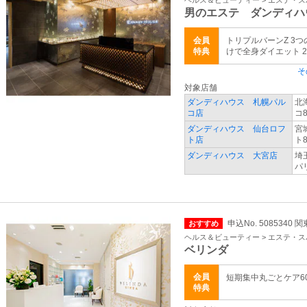
ヘルス＆ビューティー > エステ・ス
男のエステ ダンディハ
会員
トリプルバーンZ 3
特典
けで全身ダイエット 24
そ
対象店舗
ダンディハウス 札幌パル
北
コ店
コ8
ダンディハウス 仙台ロフ
宮
ト店
ト8
ダンディハウス 大宮店
埼
パ
申込No. 5085340 
おすすめ
ヘルス＆ビューティー > エステ・ス
ベリンダ
会員
短期集中丸ごとケア60分
特典