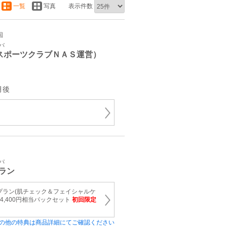
一覧
写真
表示件数
国
パ
スポーツクラブＮＡＳ運営）
～
月後
パ
ラン
プラン(肌チェック＆フェイシャルケ
～4,400円相当パックセット
初回限定
の他の特典は商品詳細にてご確認ください