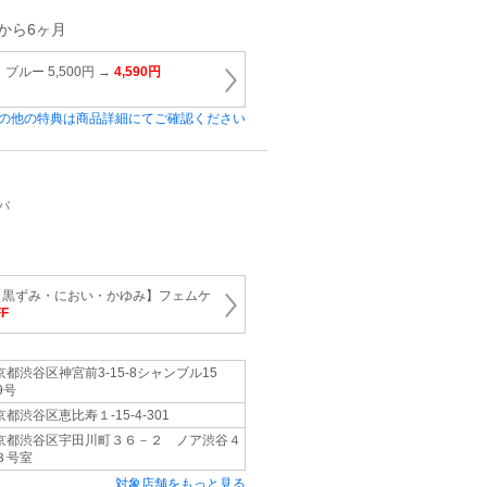
から6ヶ月
ルー 5,500円 →
4,590円
の他の特典は商品詳細にてご確認ください
パ
【黒ずみ・におい・かゆみ】フェムケ
F
京都渋谷区神宮前3-15-8シャンブル15
9号
京都渋谷区恵比寿１-15-4-301
京都渋谷区宇田川町３６－２ ノア渋谷４
３号室
対象店舗をもっと見る