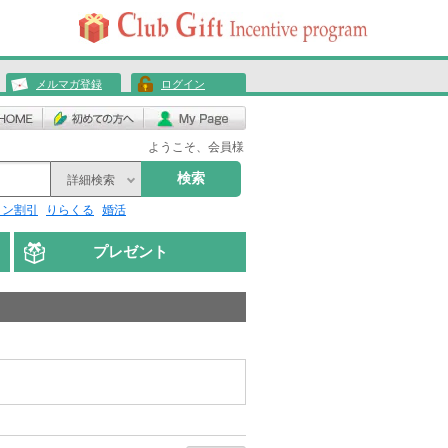
メルマガ登録
ログイン
ようこそ、会員様
検索
詳細検索
リン割引
りらくる
婚活
プレゼント