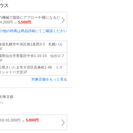
パ
ウス
つの機械で脂肪にアプローチ!横になるだ
,200円 →
5,500円
の他の特典は商品詳細にてご確認ください
海道札幌市中央区南1条西3-3 札幌パル
F
城県仙台市青葉区中央1-10-10 仙台ロフ
F
玉県さいたま市大宮区高鼻町1-46 ミス
リシャトー大宮1F
対象店舗をもっと見る
関東/東京都
パ
 81,000円 →
5,000円