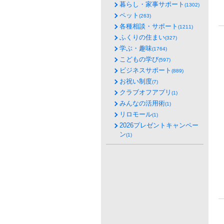
暮らし・家事サポート
(1302)
ペット
(263)
各種相談・サポート
(1211)
ふくりの住まい
(327)
学ぶ・趣味
(1764)
こどもの学び
(597)
ビジネスサポート
(889)
お祝い制度
(7)
クラブオフアプリ
(1)
みんなの活用術
(1)
リロモール
(1)
2026プレゼントキャンペー
ン
(1)