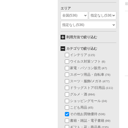
エリア
全国
(536)
指定なし
(536)
指定なし
(536)
利用方法で絞り込む
カテゴリで絞り込む
インテリア
(115)
ウイルス対策ソフト
(6)
家電・パソコン販売
(47)
スポーツ用品・自転車
(76)
スーツ・服飾/メガネ
(477)
ドラッグストア/日用品
(111)
グルメ・酒
(994)
ショッピングモール
(24)
こども用品
(45)
その他お買物優待
(536)
書籍・雑誌・電子書籍
(99)
ギフト・花・商品券
(235)