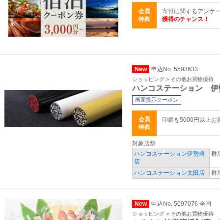
会員
寄付に関するアンケ
特典
獲得のチャンス！
New
申込No. 5593633
ショッピング > その他お買物優待
ハンコステーション 伊
画面提示クーポン
会員
印鑑を5000円以上
特典
対象店舗
ハンコステーション伊勢崎
群
店
ハンコステーション太田店
群
New
申込No. 5097076 全国
ショッピング > その他お買物優待