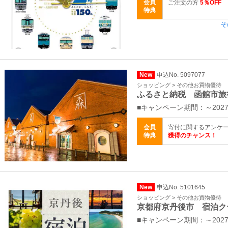
会員
ご注文の方
5％OFF
特典
そ
New
申込No. 5097077
ショッピング > その他お買物優待
ふるさと納税 函館市旅
■キャンペーン期間：～2027
会員
寄付に関するアンケ
特典
獲得のチャンス！
New
申込No. 5101645
ショッピング > その他お買物優待
京都府京丹後市 宿泊ク
■キャンペーン期間：～2027