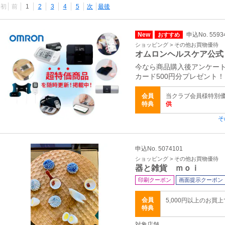
最初
前
1
2
3
4
5
次
最後
New
申込No. 5593
おすすめ
ショッピング > その他お買物優待
オムロンヘルスケア公式
今なら商品購入後アンケート
カード500円分プレゼント！
会員
当クラブ会員様特別
特典
供
そ
申込No. 5074101
ショッピング > その他お買物優待
器と雑貨 ｍｏｉ
印刷クーポン
画面提示クーポン
会員
5,000円以上のお買
特典
対象店舗