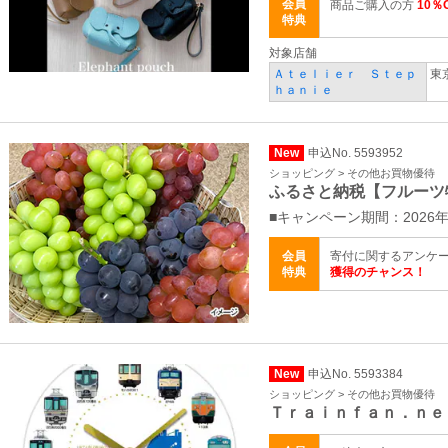
会員
商品ご購入の方
10％
特典
対象店舗
Ａｔｅｌｉｅｒ Ｓｔｅｐ
東
ｈａｎｉｅ
New
申込No. 5593952
ショッピング > その他お買物優待
ふるさと納税【フルーツ
■キャンペーン期間：2026年
会員
寄付に関するアンケ
特典
獲得のチャンス！
New
申込No. 5593384
ショッピング > その他お買物優待
Ｔｒａｉｎｆａｎ．ｎｅ