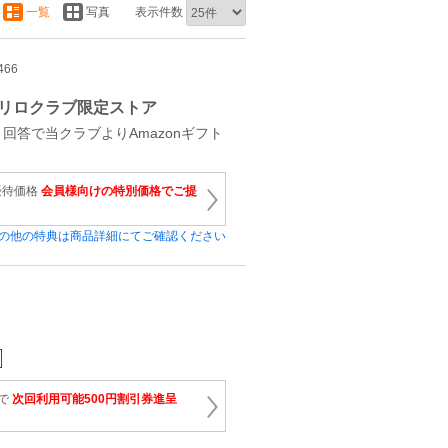
一覧
写真
表示件数
466
リロクラブ限定ストア
回答で当クラブよりAmazonギフト
優待価格
会員様向けの特別価格でご提
の他の特典は商品詳細にてご確認ください
上で
次回利用可能500円割引券進呈