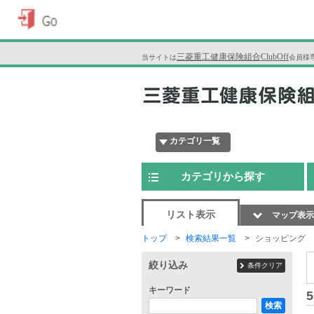
三菱重工健康保険組合ClubOff
当サイトは
会員様
カテゴリ一覧
カテゴリから探す
リスト表示
マップ表示
トップ
検索結果一覧
ショッピング
絞り込み
条件クリア
キーワード
5
検索