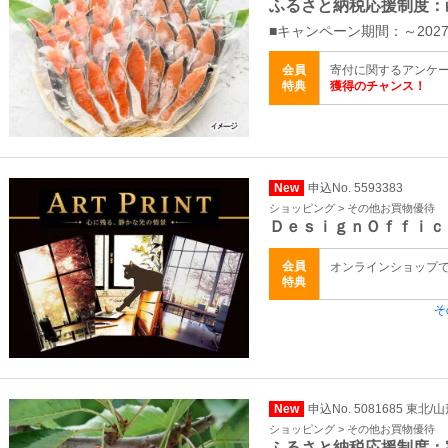
ふるさと納税応援制度：
■キャンペーン期間：～2027
会員
寄付に関するアンケ
特典
獲得のチャンス！
New
申込No. 5593383
ショッピング > その他お買物優待
ＤｅｓｉｇｎＯｆｆｉｃ
会員
オンラインショップ
特典
そ
New
申込No. 5081685 東北/
ショッピング > その他お買物優待
ふるさと納税応援制度：