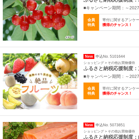
■キャンペーン期間：～2027
会員
寄付に関するアンケ
特典
獲得のチャンス！
New
申込No. 5101644
ショッピング > その他お買物優待
ふるさと納税応援制度：
■キャンペーン期間：～2027
会員
寄付に関するアンケ
特典
獲得のチャンス！
New
申込No. 5073851
ショッピング > その他お買物優待
ふるさと納税応援制度：