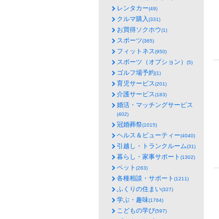
レンタカー
(49)
クルマ購入
(331)
お買得ソクホウ
(1)
スポーツ
(365)
フィットネス
(950)
スポーツ（オプション）
(5)
ゴルフ場予約
(1)
育児サービス
(201)
介護サービス
(183)
婚活・マッチングサービス
(402)
冠婚葬祭
(1015)
ヘルス＆ビューティー
(4040)
引越し・トランクルーム
(31)
暮らし・家事サポート
(1302)
ペット
(263)
各種相談・サポート
(1211)
ふくりの住まい
(327)
学ぶ・趣味
(1764)
こどもの学び
(597)