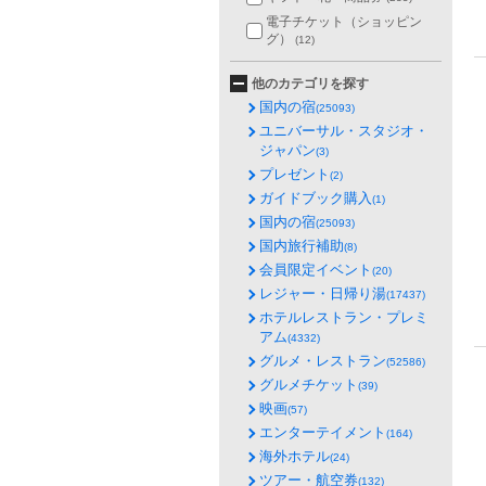
電子チケット（ショッピン
グ）
(12)
他のカテゴリを探す
国内の宿
(25093)
ユニバーサル・スタジオ・
ジャパン
(3)
プレゼント
(2)
ガイドブック購入
(1)
国内の宿
(25093)
国内旅行補助
(8)
会員限定イベント
(20)
レジャー・日帰り湯
(17437)
ホテルレストラン・プレミ
アム
(4332)
グルメ・レストラン
(52586)
グルメチケット
(39)
映画
(57)
エンターテイメント
(164)
海外ホテル
(24)
ツアー・航空券
(132)