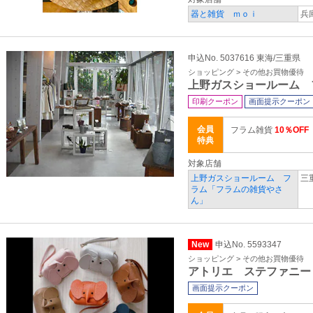
器と雑貨 ｍｏｉ
兵
申込No. 5037616 東海/三重県
ショッピング > その他お買物優待
上野ガスショールーム 
印刷クーポン
画面提示クーポン
会員
フラム雑貨
10％OFF
特典
対象店舗
上野ガスショールーム フ
三
ラム「フラムの雑貨やさ
ん」
New
申込No. 5593347
ショッピング > その他お買物優待
アトリエ ステファニー
画面提示クーポン