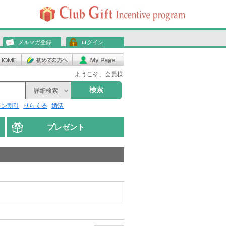
メルマガ登録
ログイン
ようこそ、会員様
検索
詳細検索
リン割引
りらくる
婚活
プレゼント