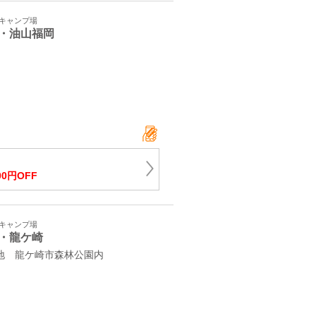
・キャンプ場
・油山福岡
2
00円OFF
・キャンプ場
・龍ケ崎
番地 龍ケ崎市森林公園内