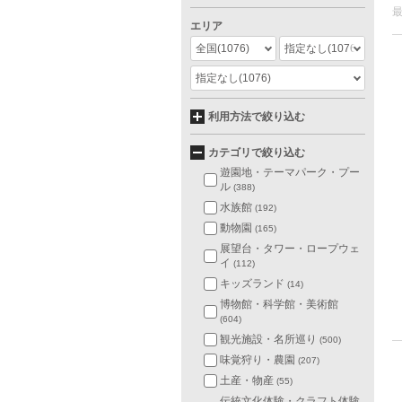
エリア
全国
(1076)
指定なし
(1076)
指定なし
(1076)
利用方法で絞り込む
カテゴリで絞り込む
遊園地・テーマパーク・プー
ル
(388)
水族館
(192)
動物園
(165)
展望台・タワー・ロープウェ
イ
(112)
キッズランド
(14)
博物館・科学館・美術館
(604)
観光施設・名所巡り
(500)
味覚狩り・農園
(207)
土産・物産
(55)
伝統文化体験・クラフト体験