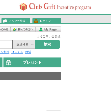
メルマガ登録
ログイン
ようこそ、会員様
検索
詳細検索
リン割引
りらくる
婚活
プレゼント