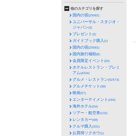
他のカテゴリを探す
国内の宿
(25092)
ユニバーサル・スタジオ・
ジャパン
(3)
プレゼント
(2)
ガイドブック購入
(1)
国内の宿
(25092)
国内旅行補助
(8)
会員限定イベント
(20)
ホテルレストラン・プレミ
アム
(4334)
グルメ・レストラン
(52573)
グルメチケット
(39)
映画
(57)
エンターテイメント
(164)
海外ホテル
(24)
ツアー・航空券
(132)
レンタカー
(49)
クルマ購入
(331)
お買得ソクホウ
(1)