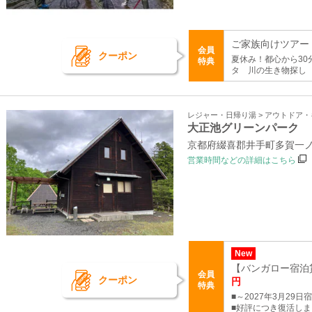
ご家族向けツアー
会員
クーポン
夏休み！都心から3
特典
タ 川の生き物探し
レジャー・日帰り湯 > アウトドア
大正池グリーンパーク
京都府綴喜郡井手町多賀一ノ
営業時間などの詳細はこちら
New
【バンガロー宿泊貸
会員
クーポン
円
特典
■～2027年3月29
■好評につき復活し