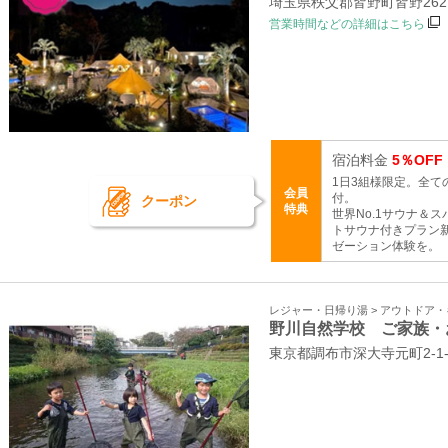
埼玉県秩父郡皆野町皆野26
営業時間などの詳細はこちら
宿泊料金
5％OFF
1日3組様限定。全
会員
付。
クーポン
特典
世界No.1サウナ＆ス
トサウナ付きプラン
ゼーション体験を。
レジャー・日帰り湯 > アウトドア
野川自然学校 ご家族・
東京都調布市深大寺元町2-1