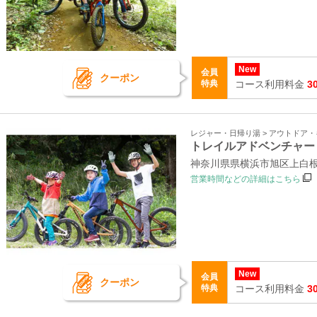
New
会員
クーポン
特典
コース利用料金
3
レジャー・日帰り湯 > アウトドア
トレイルアドベンチャー
神奈川県県横浜市旭区上白根町
営業時間などの詳細はこちら
New
会員
クーポン
特典
コース利用料金
3