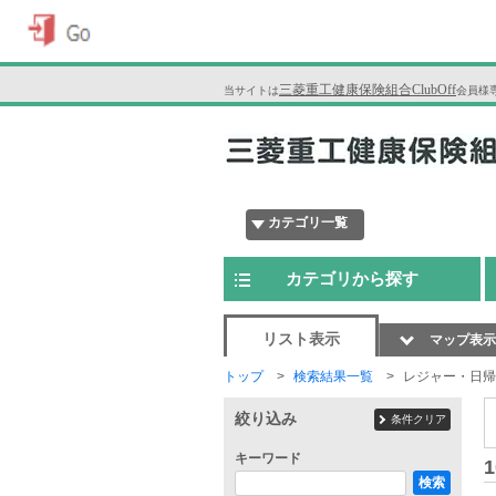
三菱重工健康保険組合ClubOff
当サイトは
会員様
カテゴリ一覧
カテゴリから探す
リスト表示
マップ表示
トップ
検索結果一覧
レジャー・日帰
絞り込み
条件クリア
キーワード
1
検索