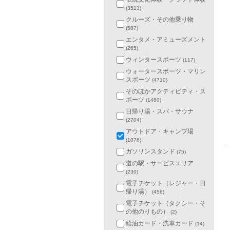
(3513)
クルーズ・その他乗り物
(587)
エンタメ・アミューズメント
(265)
ウィンタースポーツ
(117)
ウォータースポーツ・マリン
スポーツ
(4710)
そのほかアクティビティ・ス
ポーツ
(1480)
日帰り湯・スパ・サウナ
(2704)
アウトドア・キャンプ場
(1076)
ガソリンスタンド
(75)
道の駅・サービスエリア
(230)
電子チケット（レジャー・日
帰り湯）
(456)
電子チケット（タクシー・そ
の他のりもの）
(2)
給油カード・洗車カード
(14)