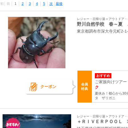
最初
前
1
2
3
4
5
次
最後
レジャー・日帰り湯 > アウトドア
野川自然学校 春～夏 
東京都調布市深大寺元町2-1
おすすめ
ご家族向けツアー
会員
クーポン
ク
特典
夏休み！都心から3
タ ザリガニ
レジャー・日帰り湯 > アウトドア
＋ＲＩＶＥＲＰＯＯＬ 