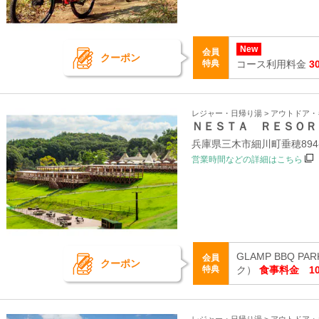
New
会員
クーポン
特典
コース利用料金
3
レジャー・日帰り湯 > アウトドア
ＮＥＳＴＡ ＲＥＳＯＲ
兵庫県三木市細川町垂穂894-
営業時間などの詳細はこちら
GLAMP BBQ 
会員
クーポン
特典
ク）
食事料金 10