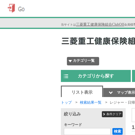
三菱重工健康保険組合ClubOff
当サイトは
会員様
カテゴリ一覧
カテゴリから探す
リスト表示
マップ表示
トップ
検索結果一覧
レジャー・日帰
絞り込み
条件クリア
キーワード
1
検索