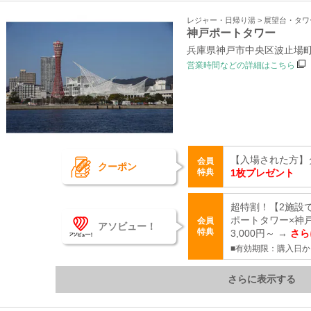
レジャー・日帰り湯 > 展望台・タ
神戸ポートタワー
兵庫県神戸市中央区波止場町
営業時間などの詳細はこちら
【入場された方】
会員
クーポン
特典
1枚プレゼント
超特割！【2施設
ポートタワー×神
会員
アソビュー！
特典
3,000円～ →
さら
■有効期限：購入日か
さらに表示する