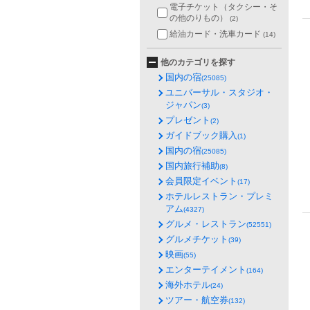
電子チケット（タクシー・そ
の他のりもの）
(2)
給油カード・洗車カード
(14)
他のカテゴリを探す
国内の宿
(25085)
ユニバーサル・スタジオ・
ジャパン
(3)
プレゼント
(2)
ガイドブック購入
(1)
国内の宿
(25085)
国内旅行補助
(8)
会員限定イベント
(17)
ホテルレストラン・プレミ
アム
(4327)
グルメ・レストラン
(52551)
グルメチケット
(39)
映画
(55)
エンターテイメント
(164)
海外ホテル
(24)
ツアー・航空券
(132)