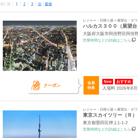
最初
前
1
2
3
次
最後
レジャー・日帰り湯 > 展望台・タ
ハルカス３００（展望台
大阪府大阪市阿倍野区阿倍野筋1
営業時間などの詳細はこちら
New
おすすめ
会員
クーポン
特典
入場料 2026年8
レジャー・日帰り湯 > 展望台・タ
東京スカイツリー（Ｒ）
東京都墨田区押上1-1-2
営業時間などの詳細はこちら