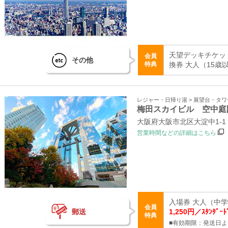
天望デッキチケッ
会員
その他
特典
換券 大人（15歳
レジャー・日帰り湯 > 展望台・タ
梅田スカイビル 空中庭
大阪府大阪市北区大淀中1-1
営業時間などの詳細はこちら
入場券 大人（中学生
会員
郵送
1,250円／ｽﾀﾝﾀﾞｰ
特典
■有効期限：発送日