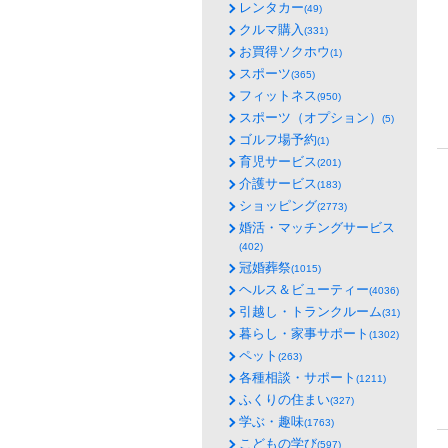
レンタカー
(49)
クルマ購入
(331)
お買得ソクホウ
(1)
スポーツ
(365)
フィットネス
(950)
スポーツ（オプション）
(5)
ゴルフ場予約
(1)
育児サービス
(201)
介護サービス
(183)
ショッピング
(2773)
婚活・マッチングサービス
(402)
冠婚葬祭
(1015)
ヘルス＆ビューティー
(4036)
引越し・トランクルーム
(31)
暮らし・家事サポート
(1302)
ペット
(263)
各種相談・サポート
(1211)
ふくりの住まい
(327)
学ぶ・趣味
(1763)
こどもの学び
(597)