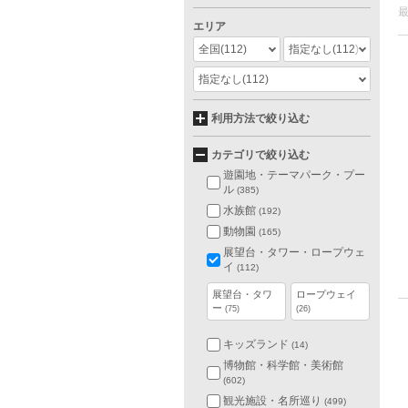
エリア
全国
(112)
指定なし
(112)
指定なし
(112)
利用方法で絞り込む
カテゴリで絞り込む
遊園地・テーマパーク・プー
ル
(385)
水族館
(192)
動物園
(165)
展望台・タワー・ロープウェ
イ
(112)
展望台・タワ
ロープウェイ
ー
(75)
(26)
キッズランド
(14)
博物館・科学館・美術館
(602)
観光施設・名所巡り
(499)