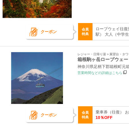
ロープウェイ往復
会員
クーポン
特典
駅） 大人（中学生以
レジャー・日帰り湯 > 展望台・タ
箱根駒ヶ岳ロープウェー
神奈川県足柄下郡箱根町元箱
営業時間などの詳細はこちら
乗車券（往復） お
会員
クーポン
特典
10％OFF