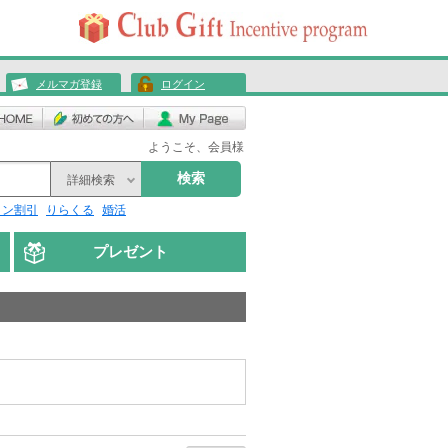
メルマガ登録
ログイン
ようこそ、会員様
検索
詳細検索
リン割引
りらくる
婚活
プレゼント