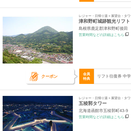
レジャー・日帰り湯 > 展望台・タ
津和野町城跡観光リフト
島根県鹿足郡津和野町後田
営業時間などの詳細はこちら
会員
リフト往復券 中学
クーポン
特典
レジャー・日帰り湯 > 展望台・タ
五稜郭タワー
北海道函館市五稜郭町43‐9
営業時間などの詳細はこちら