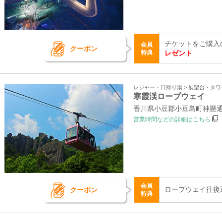
チケットをご購入
会員
クーポン
特典
レゼント
レジャー・日帰り湯 > 展望台・タ
寒霞渓ロープウェイ
香川県小豆郡小豆島町神懸通
営業時間などの詳細はこちら
会員
ロープウェイ往復
クーポン
特典