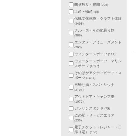
味覚狩り・農園
(205)
土産・物産
(55)
伝統文化体験・クラフト体験
(3498)
クルーズ・その他乗り物
(586)
エンタメ・アミューズメント
(263)
ウィンタースポーツ
(111)
ウォータースポーツ・マリン
スポーツ
(4697)
そのほかアクティビティ・ス
ポーツ
(1481)
日帰り湯・スパ・サウナ
(2704)
アウトドア・キャンプ場
(1072)
ガソリンスタンド
(75)
道の駅・サービスエリア
(230)
電子チケット（レジャー・日
帰り湯）
(456)