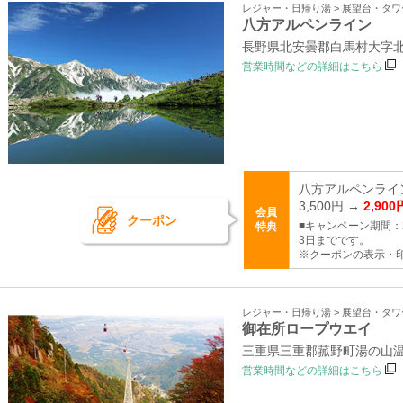
レジャー・日帰り湯 > 展望台・タ
八方アルペンライン
長野県北安曇郡白馬村大字北
営業時間などの詳細はこちら
八方アルペンライ
3,500円 →
2,900
会員
クーポン
■キャンペーン期間：2
特典
3日までです。
※クーポンの表示・印
レジャー・日帰り湯 > 展望台・タ
御在所ロープウエイ
三重県三重郡菰野町湯の山
営業時間などの詳細はこちら