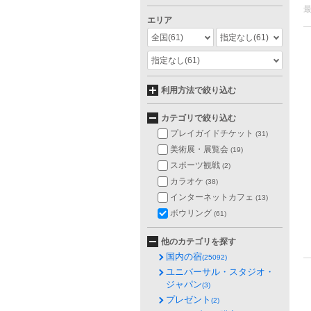
エリア
全国
(61)
指定なし
(61)
指定なし
(61)
利用方法で絞り込む
カテゴリで絞り込む
プレイガイドチケット
(31)
美術展・展覧会
(19)
スポーツ観戦
(2)
カラオケ
(38)
インターネットカフェ
(13)
ボウリング
(61)
他のカテゴリを探す
国内の宿
(25092)
ユニバーサル・スタジオ・
ジャパン
(3)
プレゼント
(2)