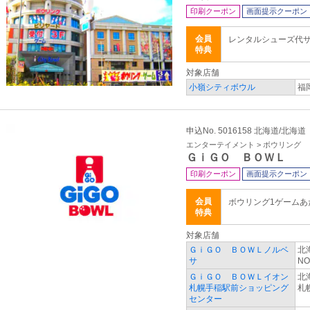
印刷クーポン
画面提示クーポン
会員
レンタルシューズ代
特典
対象店舗
小嶺シティボウル
福
申込No. 5016158 北海道/北海道
エンターテイメント > ボウリング
ＧｉＧＯ ＢＯＷＬ
印刷クーポン
画面提示クーポン
会員
ボウリング1ゲーム
特典
対象店舗
ＧｉＧＯ ＢＯＷＬノルベ
北
サ
NO
ＧｉＧＯ ＢＯＷＬイオン
北
札幌手稲駅前ショッピング
札
センター