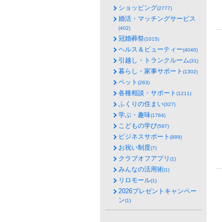
ショッピング
(2777)
婚活・マッチングサービス
(402)
冠婚葬祭
(1015)
ヘルス＆ビューティー
(4040)
引越し・トランクルーム
(31)
暮らし・家事サポート
(1302)
ペット
(263)
各種相談・サポート
(1211)
ふくりの住まい
(327)
学ぶ・趣味
(1764)
こどもの学び
(597)
ビジネスサポート
(889)
お祝い制度
(7)
クラブオフアプリ
(1)
みんなの活用術
(1)
リロモール
(1)
2026プレゼントキャンペー
ン
(1)