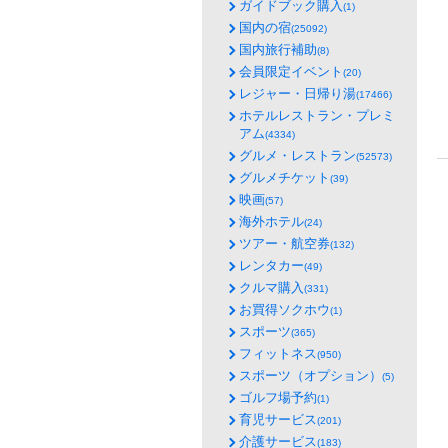
ガイドブック購入
(1)
国内の宿
(25092)
国内旅行補助
(8)
会員限定イベント
(20)
レジャー・日帰り湯
(17466)
ホテルレストラン・プレミ
アム
(4334)
グルメ・レストラン
(52573)
グルメチケット
(39)
映画
(57)
海外ホテル
(24)
ツアー・航空券
(132)
レンタカー
(49)
クルマ購入
(331)
お買得ソクホウ
(1)
スポーツ
(365)
フィットネス
(950)
スポーツ（オプション）
(5)
ゴルフ場予約
(1)
育児サービス
(201)
介護サービス
(183)