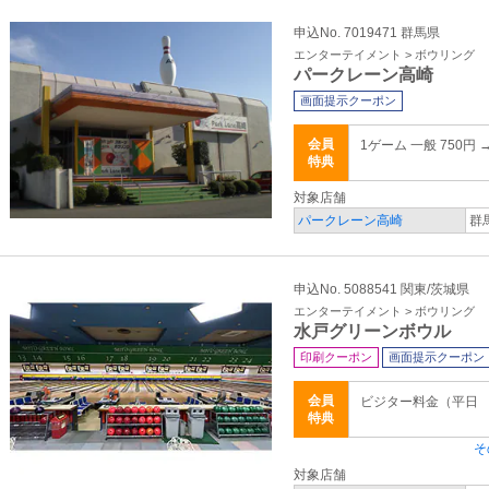
申込No. 7019471 群馬県
エンターテイメント > ボウリング
パークレーン高崎
画面提示クーポン
会員
1ゲーム 一般 750円 
特典
対象店舗
パークレーン高崎
群
申込No. 5088541 関東/茨城県
エンターテイメント > ボウリング
水戸グリーンボウル
印刷クーポン
画面提示クーポン
会員
ビジター料金（平日 
特典
そ
対象店舗