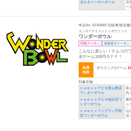
ポルタトーホーボール
北
ー
申込No. 5036889 北陸/東海/
エンターテイメント > ボウリング
ワンダーボウル
印刷クーポン
画面提示クーポン
こんなに楽しい！ナムコの
全ゲーム100円ＯＦＦ！
会員
ボウリング1ゲーム
1
特典
対象店舗
ｎａｍｃｏアピタ富山東店
富
ワンダーボウル
内 
ｎａｍｃｏアピタ稲沢店ワ
愛
ンダーボウル
ュ
ｎａｍｃｏフジグラン宇部
山
店ワンダーボウル
店 