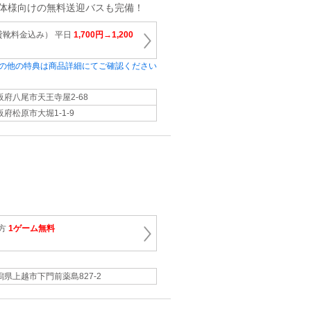
団体様向けの無料送迎バスも完備！
貸靴料金込み） 平日
1,700円→1,200
の他の特典は商品詳細にてご確認ください
阪府八尾市天王寺屋2‐68
阪府松原市大堀1‐1‐9
の方
1ゲーム無料
潟県上越市下門前薬島827-2