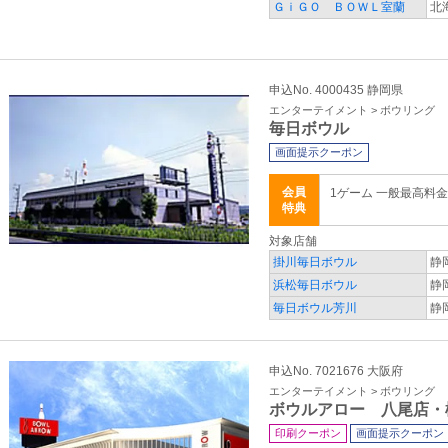
ＧｉＧＯ ＢＯＷＬ室蘭
北
申込No. 4000435 静岡県
エンターテイメント > ボウリング
毎日ボウル
画面提示クーポン
会員
1ゲーム 一般最高料
特典
対象店舗
掛川毎日ボウル
静
浜松毎日ボウル
静
毎日ボウル芳川
静
申込No. 7021676 大阪府
エンターテイメント > ボウリング
ボウルアロー 八尾店・
印刷クーポン
画面提示クーポン