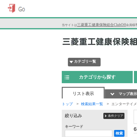
三菱重工健康保険組合ClubOff
当サイトは
会員様
カテゴリ一覧
カテゴリから探す
リスト表示
マップ表示
トップ
検索結果一覧
エンターテイメ
絞り込み
条件クリア
キーワード
6
検索