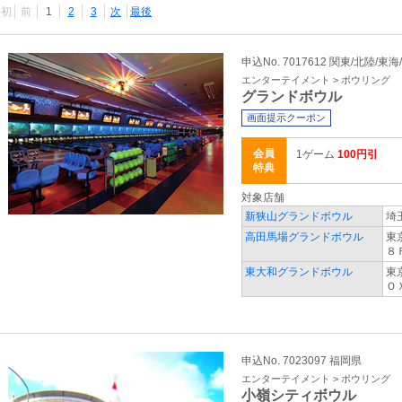
最初
前
1
2
3
次
最後
申込No. 7017612 関東/北陸/東海
エンターテイメント > ボウリング
グランドボウル
画面提示クーポン
会員
1ゲーム
100円引
特典
対象店舗
新狭山グランドボウル
埼
高田馬場グランドボウル
東
８
東大和グランドボウル
東
Ｏ
申込No. 7023097 福岡県
エンターテイメント > ボウリング
小嶺シティボウル