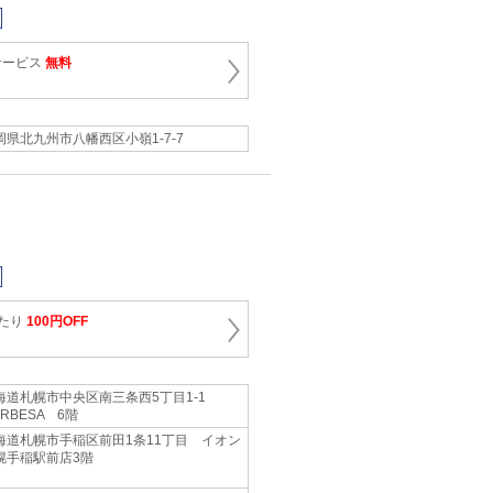
サービス
無料
岡県北九州市八幡西区小嶺1‐7‐7
あたり
100円OFF
海道札幌市中央区南三条西5丁目1‐1
RBESA 6階
海道札幌市手稲区前田1条11丁目 イオン
幌手稲駅前店3階