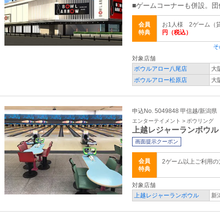
■ゲームコーナーも併設。
会員
お1人様 2ゲーム（
特典
円（税込）
そ
対象店舗
ボウルアロー八尾店
大
ボウルアロー松原店
大
申込No. 5049848 甲信越/新潟県
エンターテイメント > ボウリング
上越レジャーランボウル
画面提示クーポン
会員
2ゲーム以上ご利用
特典
対象店舗
上越レジャーランボウル
新