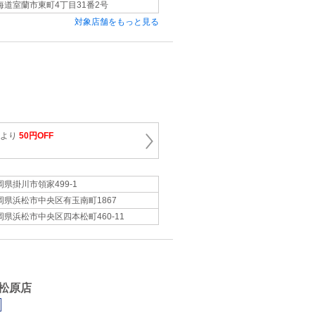
海道室蘭市東町4丁目31番2号
対象店舗をもっと見る
金より
50円OFF
岡県掛川市領家499‐1
岡県浜松市中央区有玉南町1867
岡県浜松市中央区四本松町460‐11
松原店