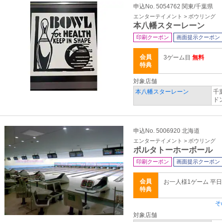
申込No. 5054762 関東/千葉県
エンターテイメント > ボウリング
本八幡スターレーン
印刷クーポン
画面提示クーポン
会員
3ゲーム目
無料
特典
対象店舗
本八幡スターレーン
千
ド
申込No. 5006920 北海道
エンターテイメント > ボウリング
ポルタトーホーボール
印刷クーポン
画面提示クーポン
会員
お一人様1ゲーム 平日
特典
そ
対象店舗