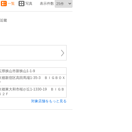
一覧
写真
表示件数
/近畿
玉県狭山市新狭山1‐1‐9
京都新宿区高田馬場1‐35‐3 ＢＩＧＢＯＸ
Ｆ
京都東大和市桜が丘1‐1330‐19 ＢＩＧＢ
Ｘ２Ｆ
対象店舗をもっと見る