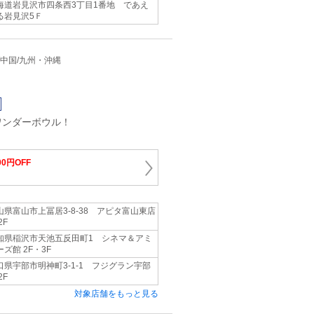
海道岩見沢市四条西3丁目1番地 であえ
る岩見沢5Ｆ
近畿/中国/九州・沖縄
ワンダーボウル！
00円OFF
山県富山市上冨居3-8-38 アピタ富山東店
2F
知県稲沢市天池五反田町1 シネマ＆アミ
ーズ館 2F・3F
口県宇部市明神町3-1-1 フジグラン宇部
2F
対象店舗をもっと見る