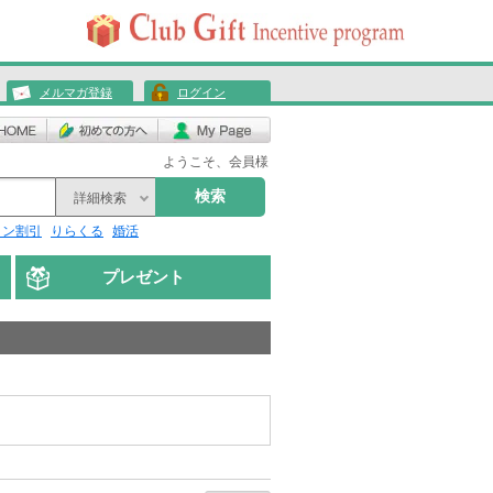
メルマガ登録
ログイン
ようこそ、会員様
検索
詳細検索
リン割引
りらくる
婚活
プレゼント