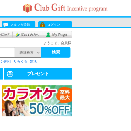
メルマガ登録
ログイン
ようこそ、会員様
検索
詳細検索
リン割引
りらくる
婚活
プレゼント