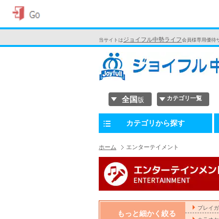
ジョイフル中勢ライフ
当サイトは
会員様専用優待
カテゴリ一覧
全国
版
カテゴリから探す
ホーム
エンターテイメント
プレイガ
もっと細かく絞る