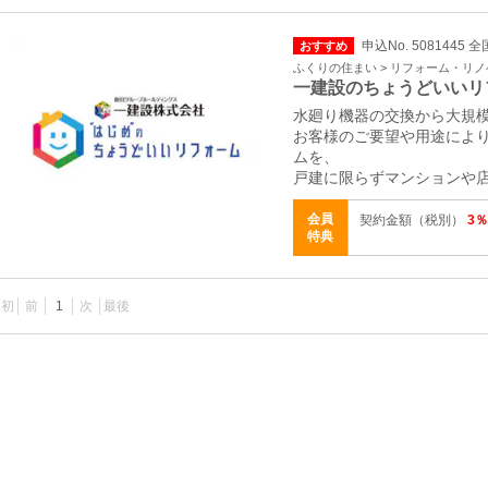
申込No. 5081445 全
おすすめ
ふくりの住まい > リフォーム・リ
一建設のちょうどいいリ
水廻り機器の交換から大規
お客様のご要望や用途によ
ムを、
戸建に限らずマンションや
会員
契約金額（税別）
3％
特典
最初
前
1
次
最後