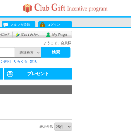
メルマガ登録
ログイン
ようこそ、会員様
検索
詳細検索
リン割引
りらくる
婚活
プレゼント
表示件数