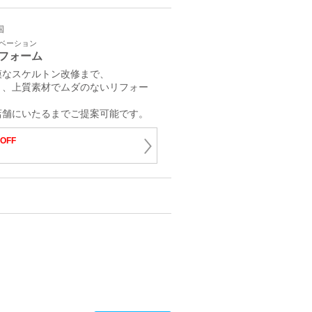
国
ノベーション
フォーム
模なスケルトン改修まで、
り、上質素材でムダのないリフォー
店舗にいたるまでご提案可能です。
OFF