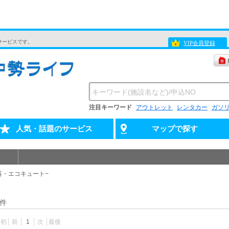
サービスです。
VIP会員登録
注目キーワード
アウトレット
レンタカー
ガソ
人気・話題のサービス
マップで探す
器・エコキュート−
件
最初
前
1
次
最後