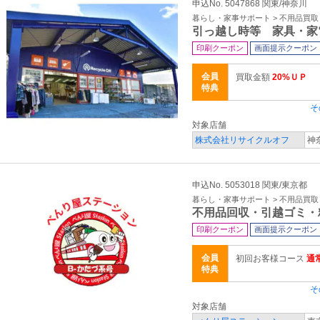
申込No. 5047868 関東/神奈川
暮らし・家事サポート > 不用品買
引っ越し時等 家具・家
印刷クーポン
画面提示クーポン
会員
買取金額
20%ＵＰ
特典
そ
対象店舗
株式会社リサイクルオフ
神
申込No. 5053018 関東/東京都
暮らし・家事サポート > 不用品買
不用品回収・引越ゴミ・
印刷クーポン
画面提示クーポン
会員
初回お客様コース
通
特典
そ
対象店舗