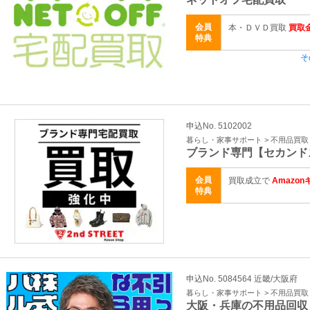
会員
本・ＤＶＤ買取
買取
特典
そ
申込No. 5102002
暮らし・家事サポート > 不用品買
ブランド専門【セカンド
会員
買取成立で
Amazo
特典
申込No. 5084564 近畿/大阪府
暮らし・家事サポート > 不用品買
大阪・兵庫の不用品回収