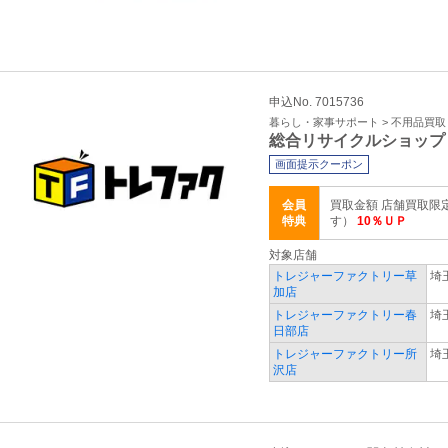
申込No. 7015736
暮らし・家事サポート > 不用品買
総合リサイクルショップ
画面提示クーポン
会員
買取金額 店舗買取限
特典
す）
10％ＵＰ
対象店舗
トレジャーファクトリー草
埼
加店
トレジャーファクトリー春
埼
日部店
トレジャーファクトリー所
埼
沢店