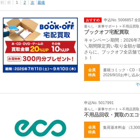
最初
前
1
2
次
最後
申込No. 5006857 全
おすすめ
暮らし・家事サポート > 不用品買
ブックオフ宅配買取
キャンペーン期間：2026年7
＼期間限定買い取り金額が最
さらに、ブックオフ全店舗で
ト！
会員
書籍コミック・CD・DV
特典
2026/9/10お申し込
そ
申込No. 5017991
暮らし・家事サポート > 不用品買
不用品回収・買取のエコ
会員
集荷基本料金 （3,3
特典