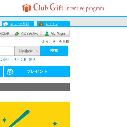
メルマガ登録
ログイン
ようこそ、会員様
検索
詳細検索
リン割引
りらくる
婚活
プレゼント