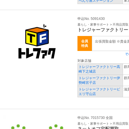
べんり屋ステーション
東
申込No. 5091430
暮らし・家事サポート > 不用品買
トレジャーファクトリー
会員
出張買取金額 ※貴金
特典
そ
対象店舗
トレジャーファクトリー高
群
崎下之城店
トレジャーファクトリー伊
群
勢崎宮子店
トレジャーファクトリーピ
滋
エリ守山店
申込No. 7015730 全国
暮らし・家事サポート > 不用品買
ネットオフ宅配買取