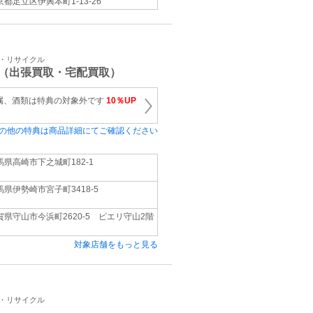
京都足立区伊興本町1-13-26
取・リサイクル
（出張買取・宅配買取）
属、酒類は特典の対象外です
10％UP
の他の特典は商品詳細にてご確認ください
馬県高崎市下之城町182-1
馬県伊勢崎市宮子町3418-5
賀県守山市今浜町2620-5 ピエリ守山2階
対象店舗をもっと見る
取・リサイクル