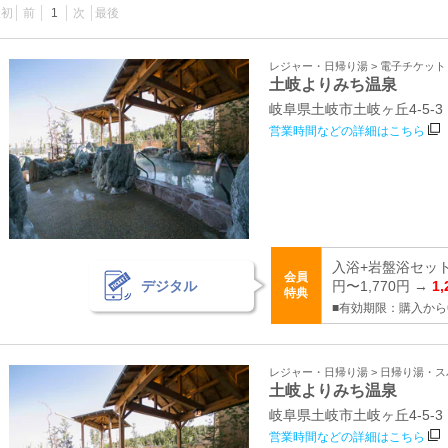
最初
前
1
次
最後
レジャー・日帰り湯 > 電子チケッ
土岐よりみち温泉
岐阜県土岐市土岐ヶ丘4-5-3
営業時間などの詳細はこちら
入浴+岩盤浴セット
会員
デジタル
円〜1,770円 →
1
特典
■有効期限：購入から
レジャー・日帰り湯 > 日帰り湯・
土岐よりみち温泉
岐阜県土岐市土岐ヶ丘4‐5‐3
営業時間などの詳細はこちら