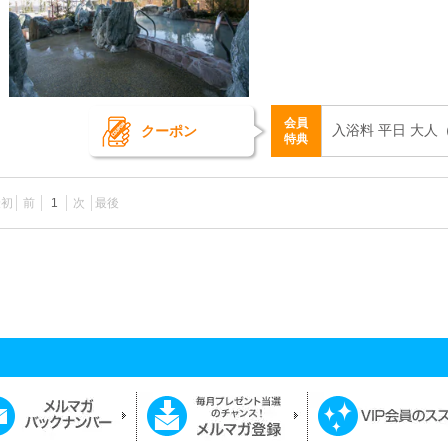
会員
入浴料 平日 大人
クーポン
特典
最初
前
1
次
最後