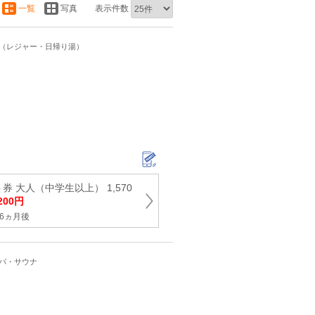
一覧
写真
表示件数
ト（レジャー・日帰り湯）
券 大人（中学生以上） 1,570
,200円
6ヵ月後
スパ・サウナ