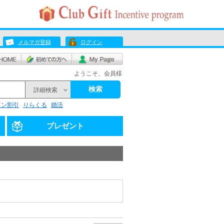
メルマガ登録
ログイン
ようこそ、会員様
検索
詳細検索
リン割引
りらくる
婚活
プレゼント