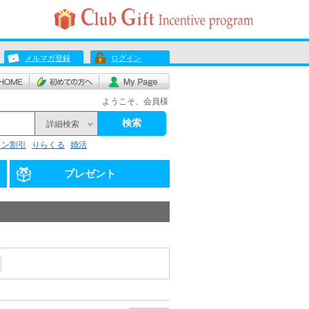
メルマガ登録
ログイン
ようこそ、会員様
検索
詳細検索
リン割引
りらくる
婚活
プレゼント