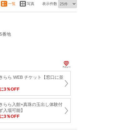
一覧
写真
表示件数
5番地
らら WEB チケット【窓口に並
に3％OFF
きらら入館+真珠の玉出し体験付
ず入場可能】
に3％OFF