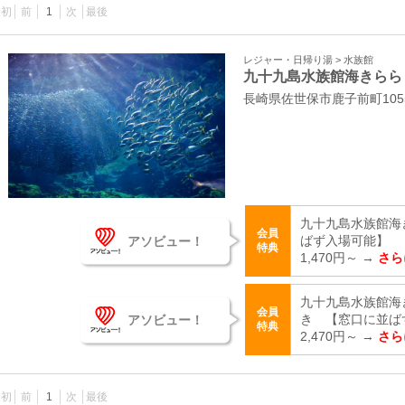
最初
前
1
次
最後
レジャー・日帰り湯 > 水族館
九十九島水族館海きらら
長崎県佐世保市鹿子前町105
九十九島水族館海き
会員
アソビュー！
ばず入場可能】
特典
1,470円～ →
さら
九十九島水族館海
会員
アソビュー！
き 【窓口に並ば
特典
2,470円～ →
さら
最初
前
1
次
最後