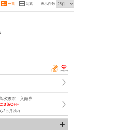
一覧
写真
表示件数
3
島水族館 入館券
に3％OFF
ら2ヵ月以内