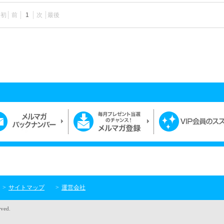
最初
前
1
次
最後
サイトマップ
運営会社
rved.