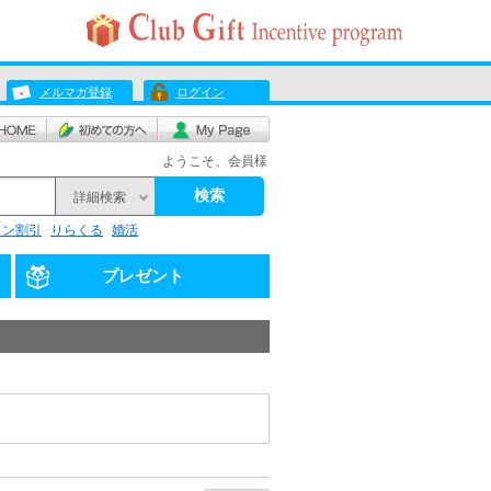
メルマガ登録
ログイン
ようこそ、会員様
検索
詳細検索
リン割引
りらくる
婚活
プレゼント