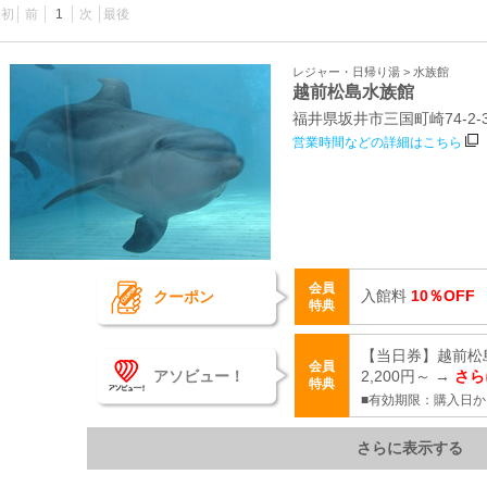
最初
前
1
次
最後
レジャー・日帰り湯 > 水族館
越前松島水族館
福井県坂井市三国町崎74‐2‐
営業時間などの詳細はこちら
会員
入館料
10％OFF
クーポン
特典
【当日券】越前松
会員
アソビュー！
2,200円～ →
さら
特典
■有効期限：購入日か
さらに表示する