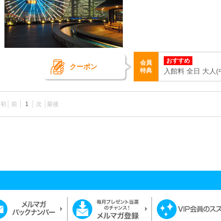
おすすめ
会員
クーポン
特典
入館料 全日 大人(中
最初
前
1
次
最後