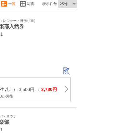
一覧
写真
表示件数
ト（レジャー・日帰り湯）
楽部入館券
1
以上） 3,500円 →
2,780円
3か月後
スパ・サウナ
楽部
1