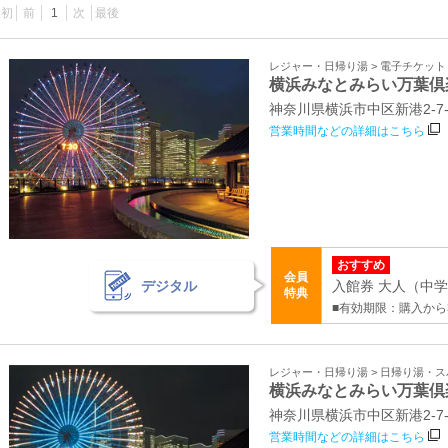
最初
前
1
次
最後
レジャー・日帰り湯 > 電子チケッ
横浜みなとみらい万葉倶
神奈川県横浜市中区新港2‐7‐
営業時間などの詳細はこちら
おすすめ
会員
デジタル
入館券 大人（中学生
特典
■有効期限：購入から
レジャー・日帰り湯 > 日帰り湯・
横浜みなとみらい万葉倶
神奈川県横浜市中区新港2‐7‐
営業時間などの詳細はこちら