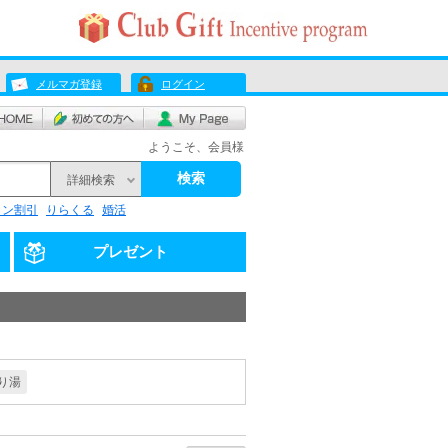
メルマガ登録
ログイン
ようこそ、会員様
検索
詳細検索
リン割引
りらくる
婚活
プレゼント
り湯