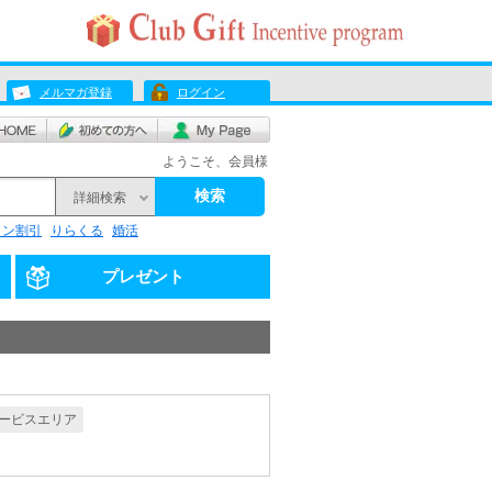
メルマガ登録
ログイン
ようこそ、会員様
検索
詳細検索
リン割引
りらくる
婚活
プレゼント
ービスエリア