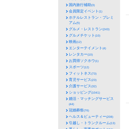
国内旅行補助
(3)
会員限定イベント
(1)
ホテルレストラン・プレミ
アム
(5)
グルメ・レストラン
(243)
グルメチケット
(10)
映画
(12)
エンターテイメント
(4)
レンタカー
(10)
お買得ソクホウ
(1)
スポーツ
(12)
フィットネス
(73)
育児サービス
(23)
介護サービス
(32)
ショッピング
(1041)
婚活・マッチングサービス
(44)
冠婚葬祭
(76)
ヘルス＆ビューティー
(208)
引越し・トランクルーム
(13)