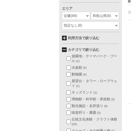
8
エリア
近畿
(88)
和歌山県
(8)
指定なし
(8)
利用方法で絞り込む
カテゴリで絞り込む
遊園地・テーマパーク・プー
ル
(2)
水族館
(5)
動物園
(4)
展望台・タワー・ロープウェ
イ
(1)
キッズランド
(1)
博物館・科学館・美術館
(3)
観光施設・名所巡り
(6)
味覚狩り・農園
(3)
伝統文化体験・クラフト体験
(26)
クルーズ・その他乗り物
(7)