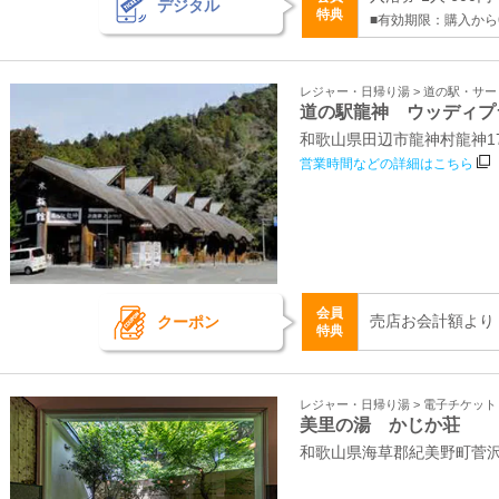
デジタル
特典
■有効期限：購入から
レジャー・日帰り湯 > 道の駅・サ
道の駅龍神 ウッディプ
和歌山県田辺市龍神村龍神17
営業時間などの詳細はこちら
会員
売店お会計額より
クーポン
特典
レジャー・日帰り湯 > 電子チケッ
美里の湯 かじか荘
和歌山県海草郡紀美野町菅