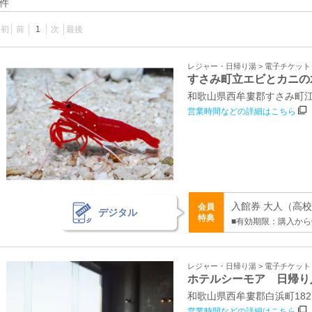
件
最初
前
1
次
最後
レジャー・日帰り湯 > 電子チケッ
すさみ町立エビとカニの
和歌山県西牟婁郡すさみ町江住
営業時間などの詳細はこちら
入館券 大人（高校生
会員
デジタル
特典
■有効期限：購入から
レジャー・日帰り湯 > 電子チケッ
ホテルシーモア 日帰り
和歌山県西牟婁郡白浜町182
営業時間などの詳細はこちら