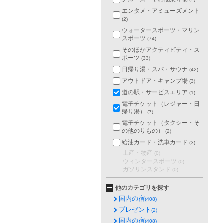
エンタメ・アミューズメント
(2)
ウォータースポーツ・マリン
スポーツ
(74)
そのほかアクティビティ・ス
ポーツ
(33)
日帰り湯・スパ・サウナ
(42)
アウトドア・キャンプ場
(3)
道の駅・サービスエリア
(1)
電子チケット（レジャー・日
帰り湯）
(7)
電子チケット（タクシー・そ
の他のりもの）
(2)
給油カード・洗車カード
(3)
土産・物産
(0)
ウィンタースポーツ
(0)
ガソリンスタンド
(0)
他のカテゴリを探す
国内の宿
(408)
プレゼント
(2)
国内の宿
(408)