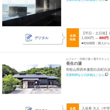
【平日・土日祝】
会員
デジタル
1,000円 →
880円
特典
■有効期限：購入から
レジャー・日帰り湯 > 電子チケッ
長生の湯
和歌山県西牟婁郡白浜町白浜町
営業時間などの詳細はこちら
入浴券 大人（中学
会員