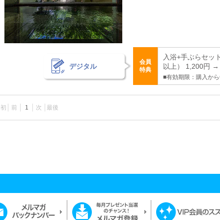
入浴+手ぶらセッ
会員
デジタル
以上） 1,200円 
特典
■有効期限：購入から
最初
前
1
次
最後