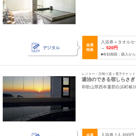
入浴券＋タオルセッ
会員
デジタル
→
520円
特典
■有効期限：購入から
レジャー・日帰り湯 > 電子チケッ
湯治のできる宿しらさぎ
和歌山県西牟婁郡白浜町椿105
入浴券 1人 600円
会員