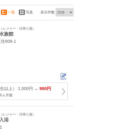
一覧
写真
表示件数
ト（レジャー・日帰り湯）
水族館
808-1
以上） 1,000円 →
900円
6ヵ月後
ト（レジャー・日帰り湯）
入浴
1