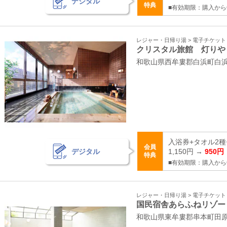
デジタル
特典
■有効期限：購入から
レジャー・日帰り湯 > 電子チケッ
クリスタル旅館 灯りや
和歌山県西牟婁郡白浜町白浜町
入浴券+タオル2
会員
デジタル
1,150円 →
950円
特典
■有効期限：購入から
レジャー・日帰り湯 > 電子チケッ
国民宿舎あらふねリゾー
和歌山県東牟婁郡串本町田原2