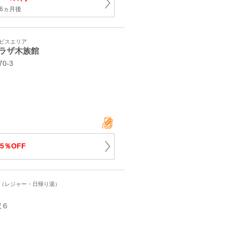
6ヵ月後
ービスエリア
ラザ木族館
0‐3
5％OFF
ト（レジャー・日帰り湯）
沢６