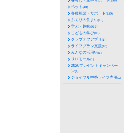
暮らし・家事サポート
(156)
ペット
(40)
各種相談・サポート
(125)
ふくりの住まい
(63)
学ぶ・趣味
(532)
こどもの学び
(80)
クラブオフアプリ
(1)
ライフプラン支援
(10)
みんなの活用術
(1)
リロモール
(1)
2026プレゼントキャンペー
ン
(1)
ジョイフル中勢ライフ専用
(1)