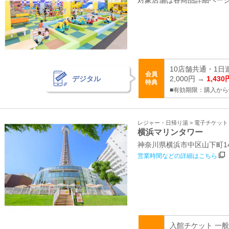
対象店舗は各商品詳細ペー
10店舗共通・1日
会員
デジタル
2,000円 →
1,430
特典
■有効期限：購入から
レジャー・日帰り湯 > 電子チケッ
横浜マリンタワー
神奈川県横浜市中区山下町1
営業時間などの詳細はこちら
入館チケット 一