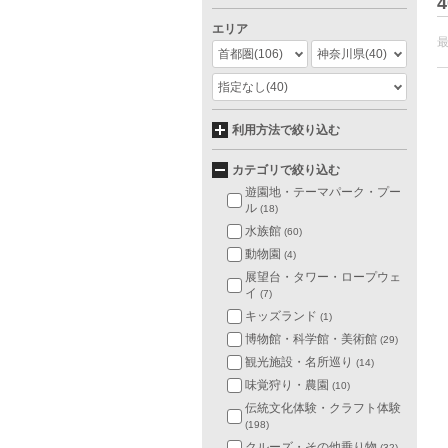
4
エリア
首都圏
(106)
神奈川県
(40)
指定なし
(40)
利用方法で絞り込む
カテゴリで絞り込む
遊園地・テーマパーク・プー
ル
(18)
水族館
(60)
動物園
(4)
展望台・タワー・ロープウェ
イ
(7)
キッズランド
(1)
博物館・科学館・美術館
(29)
観光施設・名所巡り
(14)
味覚狩り・農園
(10)
伝統文化体験・クラフト体験
(198)
クルーズ・その他乗り物
(32)