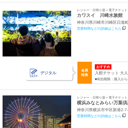
レジャー・日帰り湯 > 電子チケッ
カワスイ 川崎水族館
神奈川県川崎市川崎区日進町1
営業時間などの詳細はこちら
おすすめ
会員
デジタル
入館チケット 大人 
特典
■有効期限：購入から
レジャー・日帰り湯 > 電子チケッ
横浜みなとみらい万葉倶
神奈川県横浜市中区新港2‐7‐
営業時間などの詳細はこちら