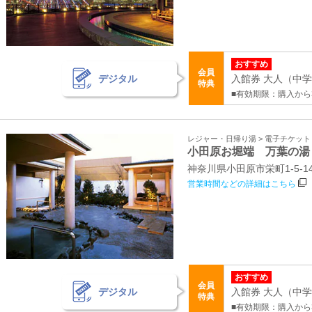
おすすめ
会員
デジタル
入館券 大人（中学生
特典
■有効期限：購入から
レジャー・日帰り湯 > 電子チケッ
小田原お堀端 万葉の湯
神奈川県小田原市栄町1‐5‐1
営業時間などの詳細はこちら
おすすめ
会員
デジタル
入館券 大人（中学生
特典
■有効期限：購入から