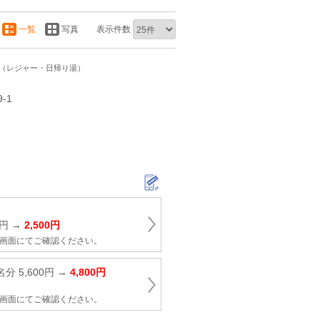
一覧
写真
表示件数
ト（レジャー・日帰り湯）
‐1
0円 →
2,500円
択画面にてご確認ください。
分 5,600円 →
4,800円
択画面にてご確認ください。