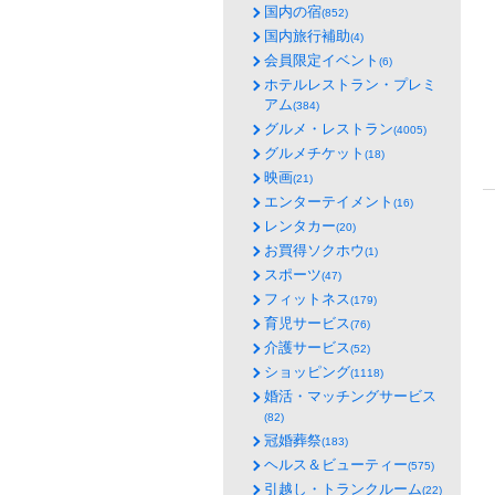
国内の宿
(852)
国内旅行補助
(4)
会員限定イベント
(6)
ホテルレストラン・プレミ
アム
(384)
グルメ・レストラン
(4005)
グルメチケット
(18)
映画
(21)
エンターテイメント
(16)
レンタカー
(20)
お買得ソクホウ
(1)
スポーツ
(47)
フィットネス
(179)
育児サービス
(76)
介護サービス
(52)
ショッピング
(1118)
婚活・マッチングサービス
(82)
冠婚葬祭
(183)
ヘルス＆ビューティー
(575)
引越し・トランクルーム
(22)