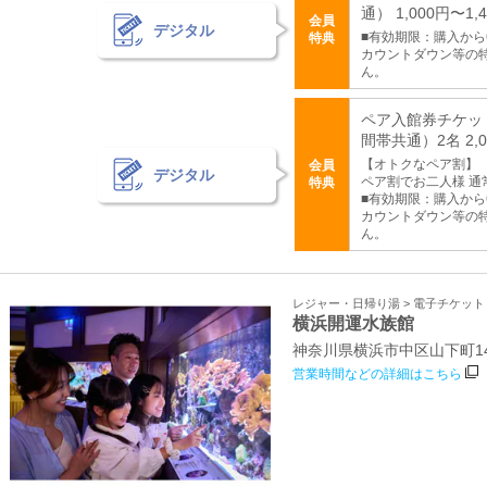
通） 1,000円〜1,
会員
デジタル
■有効期限：購入か
特典
カウントダウン等の
ん。
ペア入館券チケッ
間帯共通）2名 2,0
【オトクなペア割】
会員
デジタル
ペア割でお二人様 通常2
特典
■有効期限：購入か
カウントダウン等の
ん。
レジャー・日帰り湯 > 電子チケッ
横浜開運水族館
神奈川県横浜市中区山下町1
営業時間などの詳細はこちら