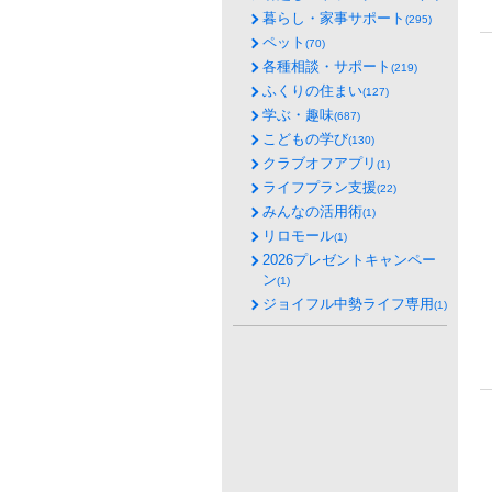
暮らし・家事サポート
(295)
ペット
(70)
各種相談・サポート
(219)
ふくりの住まい
(127)
学ぶ・趣味
(687)
こどもの学び
(130)
クラブオフアプリ
(1)
ライフプラン支援
(22)
みんなの活用術
(1)
リロモール
(1)
2026プレゼントキャンペー
ン
(1)
ジョイフル中勢ライフ専用
(1)