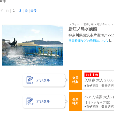
0
件
最初
前
1
2
次
最後
レジャー・日帰り湯 > 電子チケッ
新江ノ島水族館
神奈川県藤沢市片瀬海岸2‐19
営業時間などの詳細はこちら
おすすめ
会員
デジタル
入場券 大人 2,80
特典
■有効期限：数量選
ペア入場券 大人2名
会員
デジタル
【オトクなペア割】
特典
■有効期限：数量選