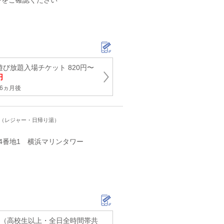
ジをご確認ください
遊び放題入場チケット 820円〜
円
6ヵ月後
ト（レジャー・日帰り湯）
4番地1 横浜マリンタワー
般（高校生以上・全日全時間帯共