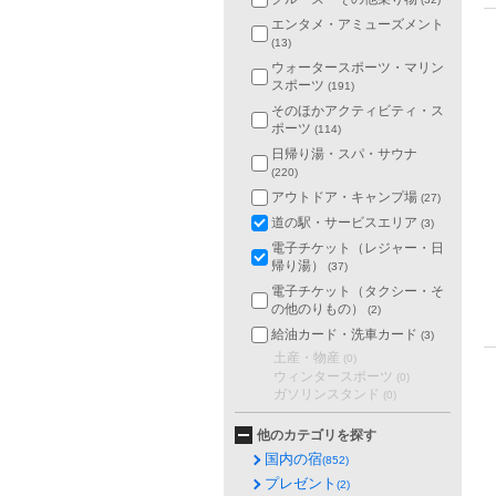
エンタメ・アミューズメント
(13)
ウォータースポーツ・マリン
スポーツ
(191)
そのほかアクティビティ・ス
ポーツ
(114)
日帰り湯・スパ・サウナ
(220)
アウトドア・キャンプ場
(27)
道の駅・サービスエリア
(3)
電子チケット（レジャー・日
帰り湯）
(37)
電子チケット（タクシー・そ
の他のりもの）
(2)
給油カード・洗車カード
(3)
土産・物産
(0)
ウィンタースポーツ
(0)
ガソリンスタンド
(0)
他のカテゴリを探す
国内の宿
(852)
プレゼント
(2)