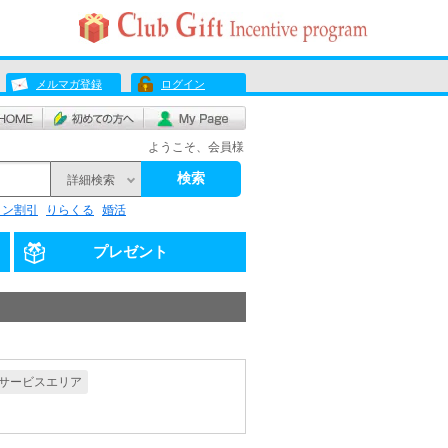
メルマガ登録
ログイン
ようこそ、会員様
検索
詳細検索
リン割引
りらくる
婚活
プレゼント
サービスエリア