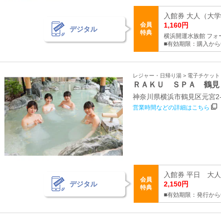
入館券 大人（大学
会員
1,160円
デジタル
特典
横浜開運水族館 フォ
■有効期限：購入から
レジャー・日帰り湯 > 電子チケッ
ＲＡＫＵ ＳＰＡ 鶴見
神奈川県横浜市鶴見区元宮2-1
営業時間などの詳細はこちら
入館券 平日 大人（
会員
デジタル
2,150円
特典
■有効期限：発行から