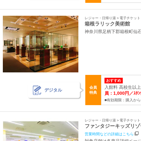
レジャー・日帰り湯 > 電子チケッ
箱根ラリック美術館
神奈川県足柄下郡箱根町仙石原
おすすめ
入館料 高校生以上 1
会員
デジタル
特典
員：1,000円／ｽﾀﾝ
■有効期限：購入から
レジャー・日帰り湯 > 電子チケッ
ファンタジーキッズリゾ
営業時間などの詳細はこちら