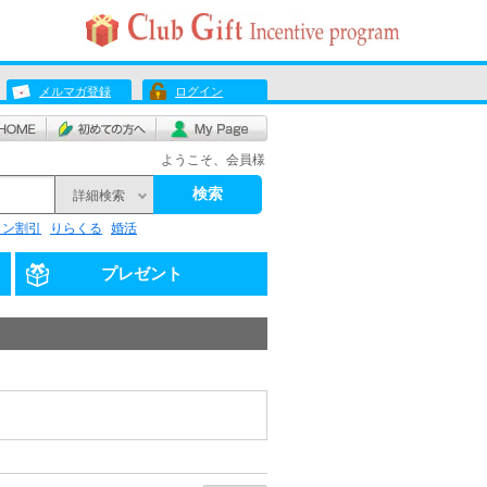
メルマガ登録
ログイン
ようこそ、会員様
検索
詳細検索
リン割引
りらくる
婚活
プレゼント