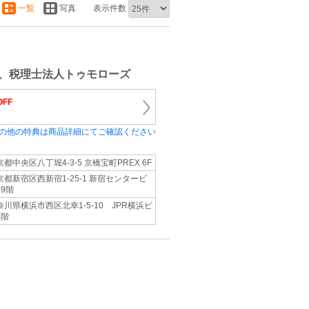
一覧
写真
表示件数
、税理士法人トゥモローズ
OFF
の他の特典は商品詳細にてご確認ください
京都中央区八丁堀4-3-5 京橋宝町PREX 6F
京都新宿区西新宿1-25-1 新宿センタービ
49階
奈川県横浜市西区北幸1-5-10 JPR横浜ビ
8階