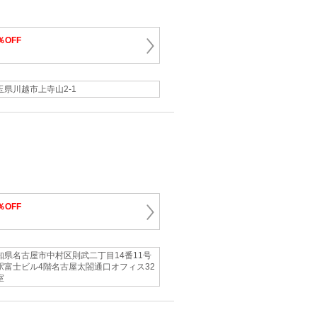
％OFF
玉県川越市上寺山2-1
％OFF
知県名古屋市中村区則武二丁目14番11号
駅富士ビル4階名古屋太閤通口オフィス32
室