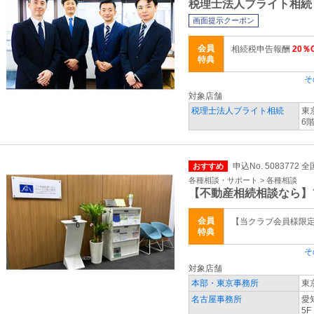
税理士法人ブライト相続
画面提示クーポン
会員
相続税申告報酬
20％
特典
そ
対象店舗
税理士法人ブライト相続
東
6
申込No. 5083772 全
おすすめ
各種相談・サポート > 各種相談
【不動産相続相談なら】
会員
【当クラブ会員様限
特典
そ
対象店舗
本部・東京事務所
東
名古屋事務所
愛
5F