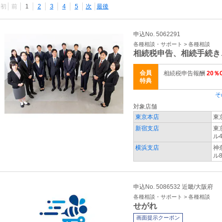
最初
前
1
2
3
4
5
次
最後
申込No. 5062291
各種相談・サポート > 各種相談
相続税申告、相続手続き
会員
相続税申告報酬
20％
特典
そ
対象店舗
東京本店
東
新宿支店
東
ル
横浜支店
神
ル
申込No. 5086532 近畿/大阪府
各種相談・サポート > 各種相談
せがれ
画面提示クーポン