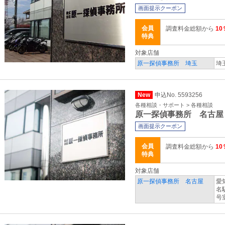
画面提示クーポン
会員
調査料金総額から
10
特典
対象店舗
原一探偵事務所 埼玉
埼
New
申込No. 5593256
各種相談・サポート > 各種相談
原一探偵事務所 名古屋
画面提示クーポン
会員
調査料金総額から
10
特典
対象店舗
原一探偵事務所 名古屋
愛
名
号