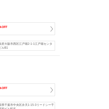
％OFF
阪府大阪市西区江戸堀2-1-1江戸堀センタ
ビルB1
％OFF
葉県千葉市中央区弁天1-15-3リードシー千
駅前ビルB1F