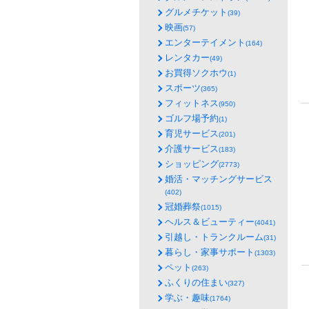
グルメチケット
(39)
映画
(57)
エンターテイメント
(164)
レンタカー
(49)
お買得ソクホウ
(1)
スポーツ
(365)
フィットネス
(950)
ゴルフ場予約
(1)
育児サービス
(201)
介護サービス
(183)
ショッピング
(2773)
婚活・マッチングサービス
(402)
冠婚葬祭
(1015)
ヘルス＆ビューティー
(4041)
引越し・トランクルーム
(31)
暮らし・家事サポート
(1303)
ペット
(263)
ふくりの住まい
(327)
学ぶ・趣味
(1764)