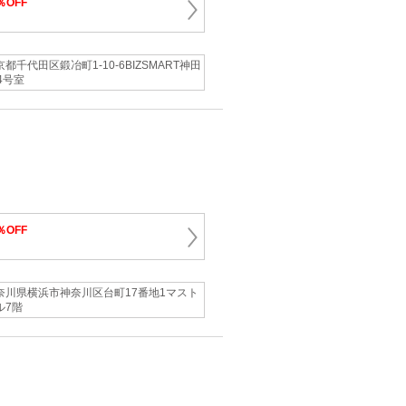
％OFF
京都千代田区鍛冶町1-10-6BIZSMART神田
4号室
％OFF
奈川県横浜市神奈川区台町17番地1マスト
ル7階