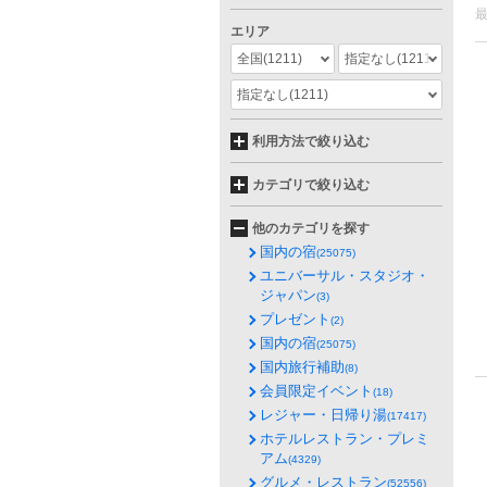
エリア
全国
(1211)
指定なし
(1211)
指定なし
(1211)
利用方法で絞り込む
カテゴリで絞り込む
他のカテゴリを探す
国内の宿
(25075)
ユニバーサル・スタジオ・
ジャパン
(3)
プレゼント
(2)
国内の宿
(25075)
国内旅行補助
(8)
会員限定イベント
(18)
レジャー・日帰り湯
(17417)
ホテルレストラン・プレミ
アム
(4329)
グルメ・レストラン
(52556)