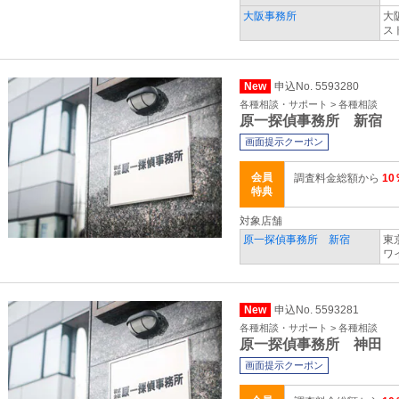
大阪事務所
大
ス
New
申込No. 5593280
各種相談・サポート > 各種相談
原一探偵事務所 新宿
画面提示クーポン
会員
調査料金総額から
10
特典
対象店舗
原一探偵事務所 新宿
東
ワ
New
申込No. 5593281
各種相談・サポート > 各種相談
原一探偵事務所 神田
画面提示クーポン