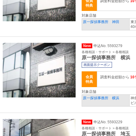
会員
調査料金総額から
10
特典
対象店舗
原一探偵事務所 神田
東
40
New
申込No. 5593279
各種相談・サポート > 各種相談
原一探偵事務所 横浜
画面提示クーポン
会員
調査料金総額から
10
特典
対象店舗
原一探偵事務所 横浜
神
ビ
New
申込No. 5593229
各種相談・サポート > 各種相談
原一探偵事務所 埼玉