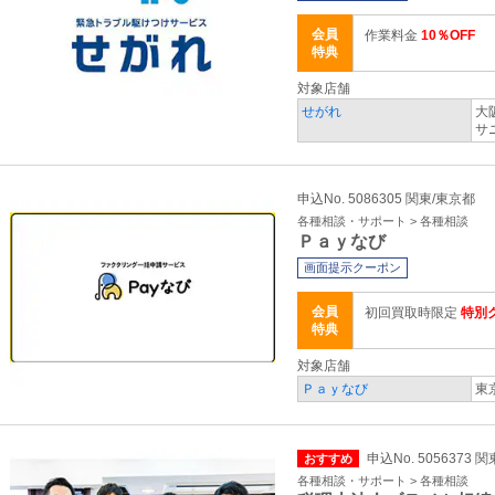
会員
作業料金
10％OFF
特典
対象店舗
せがれ
大
サ
申込No. 5086305 関東/東京都
各種相談・サポート > 各種相談
Ｐａｙなび
画面提示クーポン
会員
初回買取時限定
特別
特典
対象店舗
Ｐａｙなび
東
申込No. 5056373 
おすすめ
各種相談・サポート > 各種相談