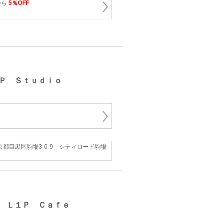
から
5％OFF
Ｐ Ｓｔｕｄｉｏ
京都目黒区駒場3-6-9 シティロード駒場
 Ｌ１Ｐ Ｃａｆｅ