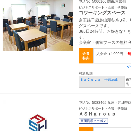
申込No. 5066166 関東/東京都
ビジネスサポート > 会議・研修所
コワーキングスペース 
京王線千歳烏山駅徒歩3分、
グスペースです。
365日24時間、お好きな
す。
会議室・個室ブースの無料利
会員
入会金（4,000円）
無
特典
そ
対象店舗
ＳａＣｕＬａ 千歳烏山
東
号
申込No. 5083465 九州・沖縄/
ビジネスサポート > 会議・研修所
ＡＳＨｇｒｏｕｐ
画面提示クーポン