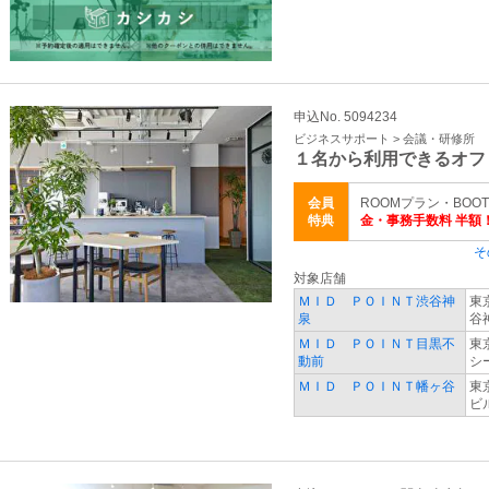
申込No. 5094234
ビジネスサポート > 会議・研修所
１名から利用できるオフ
会員
ROOMプラン・BOOT
特典
金・事務手数料 半額
そ
対象店舗
ＭＩＤ ＰＯＩＮＴ渋谷神
東
泉
谷
ＭＩＤ ＰＯＩＮＴ目黒不
東
動前
シ
ＭＩＤ ＰＯＩＮＴ幡ヶ谷
東
ビ