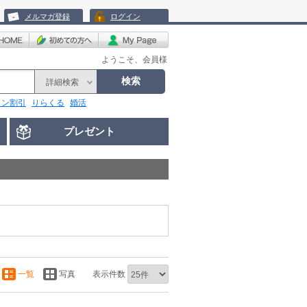
メルマガ登録
ログイン
ようこそ、会員様
検索
詳細検索
リン割引
りらくる
婚活
プレゼント
一覧
写真
表示件数