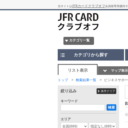
JFRカードクラブオフ
当サイトは
会員様専用優待サ
カテゴリ一覧
カテゴリから探す
リスト表示
マップ表示
トップ
検索結果一覧
ビジネスサポー
絞り込み
条件クリア
キーワード
8
検索
エリア
全国
(889)
指定なし
(889)