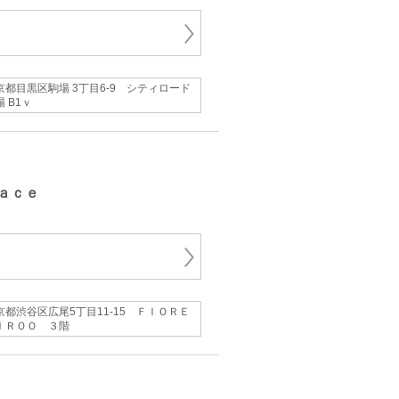
京都目黒区駒場 3丁目6-9 シティロード
 B1ｖ
ａｃｅ
京都渋谷区広尾5丁目11-15 ＦＩＯＲＥ
ＩＲＯＯ ３階