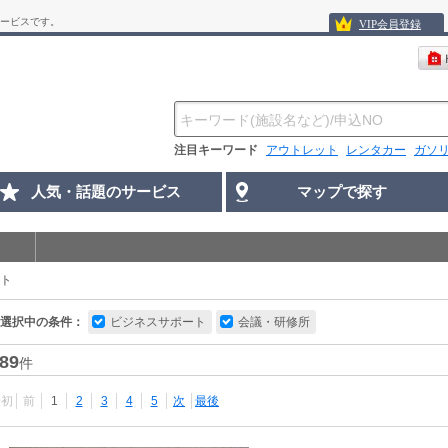
ービスです。
VIP会員登録
注目キーワード
アウトレット
レンタカー
ガソ
人気・話題のサービス
マップで探す
ト
選択中の条件：
ビジネスサポート
会議・研修所
89
件
最初
前
1
2
3
4
5
次
最後