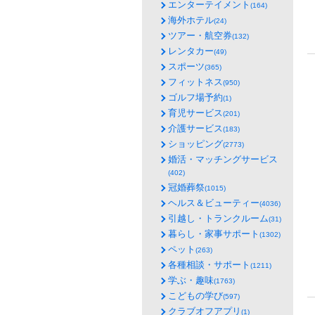
エンターテイメント
(164)
海外ホテル
(24)
ツアー・航空券
(132)
レンタカー
(49)
スポーツ
(365)
フィットネス
(950)
ゴルフ場予約
(1)
育児サービス
(201)
介護サービス
(183)
ショッピング
(2773)
婚活・マッチングサービス
(402)
冠婚葬祭
(1015)
ヘルス＆ビューティー
(4036)
引越し・トランクルーム
(31)
暮らし・家事サポート
(1302)
ペット
(263)
各種相談・サポート
(1211)
学ぶ・趣味
(1763)
こどもの学び
(597)
クラブオフアプリ
(1)