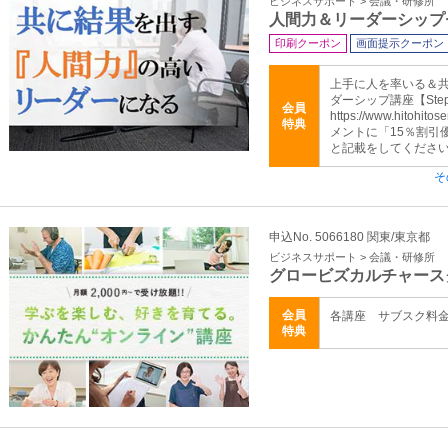
ビジネスサポート > 会議・研修所
人間力＆リーダーシップ
印刷クーポン
画面提示クーポン
上手に人を率いる＆
ダーシップ講座【Ste
会員
https://www.hitoh
特典
メントに「15％割引
と記載をしてくださ
そ
申込No. 5066180 関東/東京都
ビジネスサポート > 会議・研修所
グロービズカルチャース
会員
各講座 サブスク料金
特典