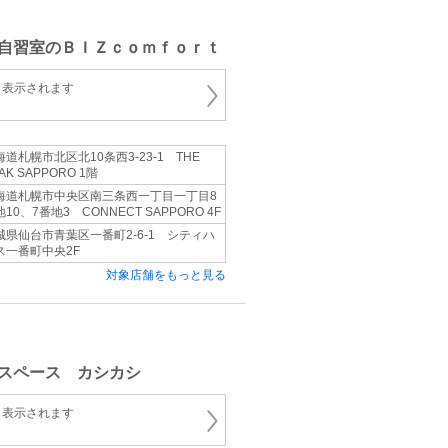
自習室のＢＩＺｃｏｍｆｏｒｔ
と表示されます
海道札幌市北区北10条西3-23-1 THE
AK SAPPORO 1階
海道札幌市中央区南三条西一丁目一丁目8
10、7番地3 CONNECT SAPPORO 4F
城県仙台市青葉区一番町2-6-1 シティハ
ス一番町中央2F
対象店舗をもっと見る
スペース カシカシ
と表示されます