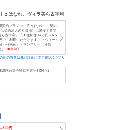
ｉｚはなれ、ヴィラ美ら古宇利
用契約プラン ※「Bizはなれ」ご契約
合は契約法人の社員様）は隣接するプ
ら古宇利」「(1泊素泊り4万円～6.5
00円でご利用いただけます。 ・ウィーク
万円～(税込）・マンスリー（月単
税込）
10％OFF
の他の特典は商品詳細にてご確認ください
縄県国頭郡今帰仁村古宇利347-1
→500円