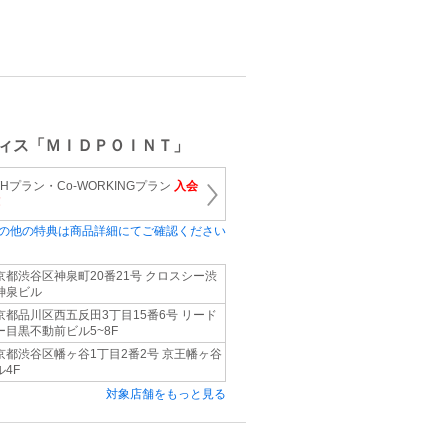
ィス「ＭＩＤＰＯＩＮＴ」
Hプラン・Co-WORKINGプラン
入会
！
の他の特典は商品詳細にてご確認ください
京都渋谷区神泉町20番21号 クロスシー渋
神泉ビル
京都品川区西五反田3丁目15番6号 リード
ー目黒不動前ビル5~8F
京都渋谷区幡ヶ谷1丁目2番2号 京王幡ヶ谷
ル4F
対象店舗をもっと見る