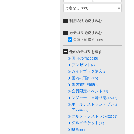
指定なし
(889)
利用方法で絞り込む
カテゴリで絞り込む
会議・研修所
(889)
他のカテゴリを探す
国内の宿
(25085)
プレゼント
(2)
ガイドブック購入
(1)
国内の宿
(25085)
国内旅行補助
(8)
会員限定イベント
(18)
レジャー・日帰り湯
(17417)
ホテルレストラン・プレミ
アム
(4329)
グルメ・レストラン
(52551)
グルメチケット
(38)
映画
(55)