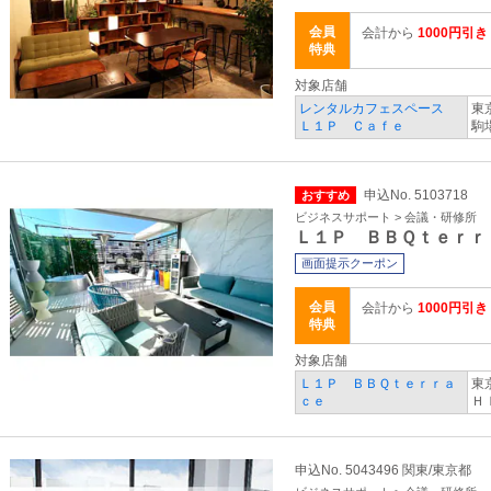
会員
会計から
1000円引き
特典
対象店舗
レンタルカフェスペース
東
Ｌ１Ｐ Ｃａｆｅ
駒場
申込No. 5103718
おすすめ
ビジネスサポート > 会議・研修所
Ｌ１Ｐ ＢＢＱｔｅｒｒ
画面提示クーポン
会員
会計から
1000円引き
特典
対象店舗
Ｌ１Ｐ ＢＢＱｔｅｒｒａ
東
ｃｅ
Ｈ
申込No. 5043496 関東/東京都