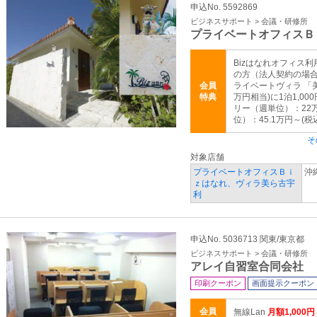
申込No. 5592869
ビジネスサポート > 会議・研修所
プライベートオフィスＢ
Bizはなれオフィス利
の方（法人契約の場
会員
ライベートヴィラ 「美
特典
万円相当)に1泊1,0
リー（週単位）：22
位）：45.1万円～(
そ
対象店舗
プライベートオフィスＢｉ
沖
ｚはなれ、ヴィラ美ら古宇
利
申込No. 5036713 関東/東京都
ビジネスサポート > 会議・研修所
アレイ自習室合同会社
印刷クーポン
画面提示クーポン
会員
無線Lan
月額1,000円