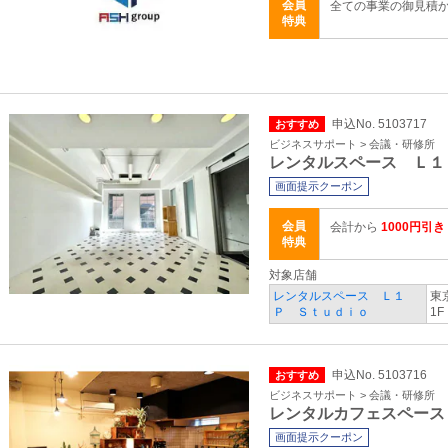
会員
全ての事業の御見積
特典
申込No. 5103717
おすすめ
ビジネスサポート > 会議・研修所
レンタルスペース Ｌ１
画面提示クーポン
会員
会計から
1000円引き
特典
対象店舗
レンタルスペース Ｌ１
東
Ｐ Ｓｔｕｄｉｏ
1F
申込No. 5103716
おすすめ
ビジネスサポート > 会議・研修所
レンタルカフェスペース
画面提示クーポン