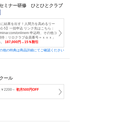
セミナー研修 ひとひとクラブ
共に結果を出す！人間力を高めるリー
p1-5】一括申込 リンク先はこちら：
itoseminar.com/onlinem 申込時、その他コ
優待：リロクラブ会員番号＝ｘｘｘ」
い。
187,000円→15％割引
の他の特典は商品詳細にてご確認ください
クール
￥2200～
初月500円OFF