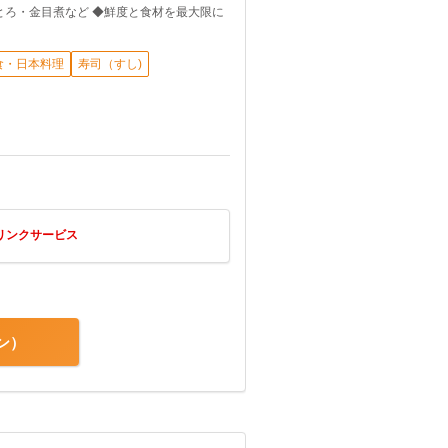
・金目煮など ◆鮮度と食材を最大限に
食・日本料理
寿司（すし)
リンクサービス
ン