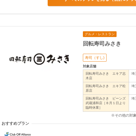
グルメ・レストラン
回転寿司みさき
寿司（すし)
対象店舗
回転寿司みさき エキア志
埼
木店
回転寿司みさき エキア松
埼
原店
回転寿司みさき ビーンズ
埼
武蔵浦和店［８月１日より
臨時休業］
※その他の対
おすすめプラン