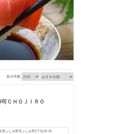
表示件数
寿司ＣＨＯＪＩＲＯ
玉県ふじみ野市ふじみ野2丁目25-36