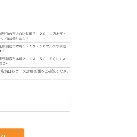
城県仙台市太白区長町７－２０－１西友ザ・
ール仙台長町店１Ｆ
玉県朝霞市本町１－１２－１０マルエツ朝霞
１Ｆ
玉県朝霞市本町２－１３－５２ ＥＱＵＩＡ
霞２F
象店舗は各コース詳細画面をご確認ください
ン