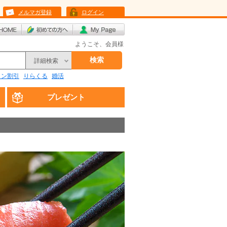
メルマガ登録
ログイン
ようこそ、会員様
検索
詳細検索
リン割引
りらくる
婚活
プレゼント