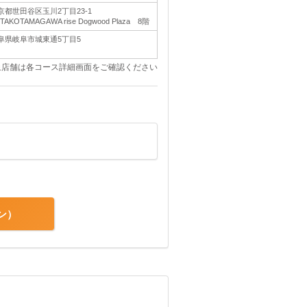
京都世田谷区玉川2丁目23-1
TAKOTAMAGAWA rise Dogwood Plaza 8階
阜県岐阜市城東通5丁目5
象店舗は各コース詳細画面をご確認ください
ン