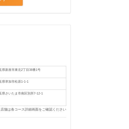
玉県新座市東北2丁目38番1号
玉県草加市松原1-1-1
玉県さいたま市南区別所7-12-1
象店舗は各コース詳細画面をご確認ください