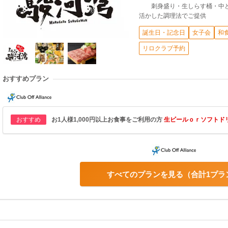
刺身盛り・生しらす桶・中とろ
活かした調理法でご提供
誕生日・記念日
女子会
和
リロクラブ予約
おすすめプラン
おすすめ
お1人様1,000円以上お食事をご利用の方
生ビールｏｒソフトド
すべてのプランを見る
合計1プラ