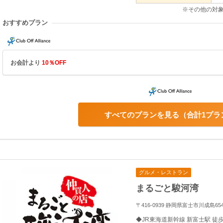
※その他の対
おすすめプラン
お会計より
10％OFF
すべてのプランを見る
合計1プラ
グルメ・レストラン
まるごと駿河湾
〒416-0939 静岡県富士市川成島65
◆JR東海道新幹線 新富士駅 徒