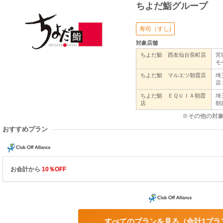
ちよだ鮨グループ
寿司（すし)
対象店舗
ちよだ鮨 西友仙台長町店
宮
モ
ちよだ鮨 マルエツ朝霞店
埼
店
ちよだ鮨 ＥＱＵＩＡ朝霞
埼
店
朝
※その他の対
おすすめプラン
お会計から
10％OFF
すべてのプランを見る
合計1プラ