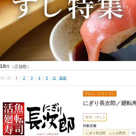
18
件（店舗数）
最初
前
1
2
3
4
5
次
最後
グルメ・レストラン
にぎり長次郎／廻転
寿司（すし)
対象店舗
にぎり長次郎 ふじみ野店
埼