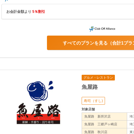
お会計金額より
5％割引
すべてのプランを見る
合計1プラ
グルメ・レストラン
魚屋路
寿司（すし)
対象店舗
魚屋路 新所沢店
埼
魚屋路 三郷戸ヶ崎店
埼
魚屋路 秋川店
東