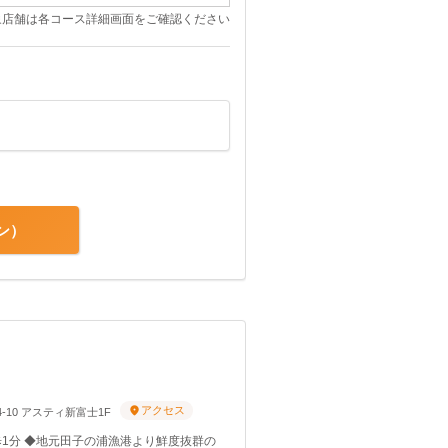
象店舗は各コース詳細画面をご確認ください
ン
アクセス
4-10 アスティ新富士1F
歩1分 ◆地元田子の浦漁港より鮮度抜群の