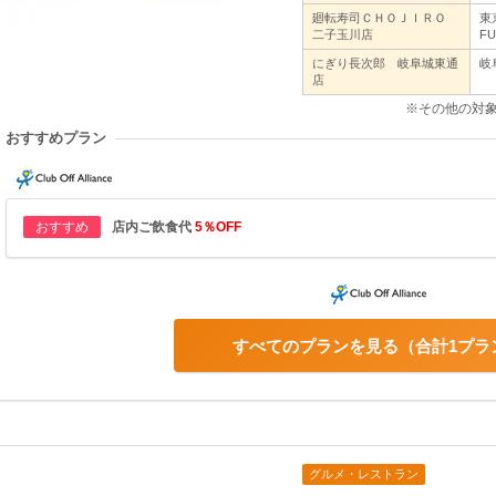
廻転寿司ＣＨＯＪＩＲＯ
東
二子玉川店
FU
にぎり長次郎 岐阜城東通
岐
店
※その他の対
おすすめプラン
おすすめ
店内ご飲食代
5％OFF
すべてのプランを見る
合計1プラ
グルメ・レストラン