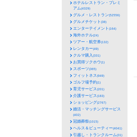
ホテルレストラン・プレミ
アム
(4329)
グルメ・レストラン
(52556)
グルメチケット
(38)
エンターテイメント
(164)
海外ホテル
(24)
ツアー・航空券
(132)
レンタカー
(49)
クルマ購入
(331)
お買得ソクホウ
(1)
スポーツ
(365)
フィットネス
(949)
ゴルフ場予約
(1)
育児サービス
(201)
介護サービス
(183)
ショッピング
(2767)
婚活・マッチングサービス
(402)
冠婚葬祭
(1015)
ヘルス＆ビューティー
(4041)
引越し・トランクルーム
(31)