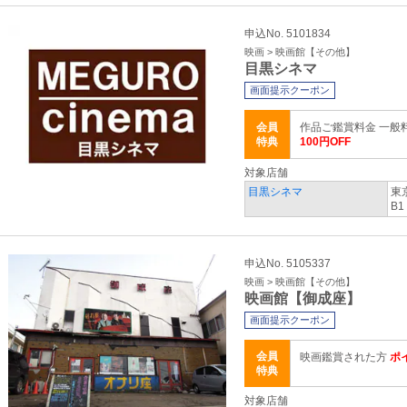
申込No. 5101834
映画 > 映画館【その他】
目黒シネマ
画面提示クーポン
会員
作品ご鑑賞料金 一般
特典
100円OFF
対象店舗
目黒シネマ
東
B1
申込No. 5105337
映画 > 映画館【その他】
映画館【御成座】
画面提示クーポン
会員
映画鑑賞された方
ポ
特典
対象店舗