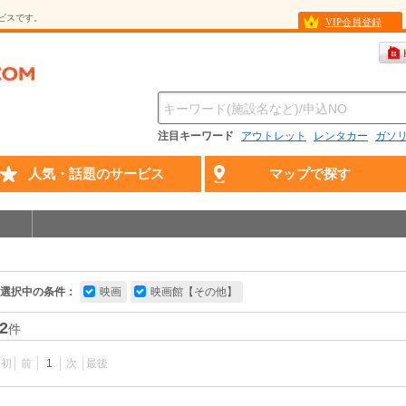
ービスです。
VIP会員登録
注目キーワード
アウトレット
レンタカー
ガソ
人気・話題のサービス
マップで探す
選択中の条件：
映画
映画館【その他】
2
件
最初
前
1
次
最後