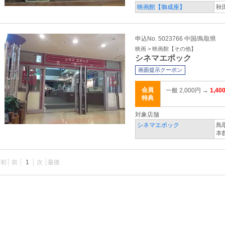
映画館【御成座】
秋
申込No. 5023766 中国/鳥取県
映画 > 映画館【その他】
シネマエポック
画面提示クーポン
会員
一般 2,000円 →
1,40
特典
対象店舗
シネマエポック
鳥
本
最初
前
1
次
最後