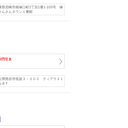
庫県尼崎市南塚口町2丁目1番1‐103号 塚
さんさんタウン１番館
00円引き
玉県熊谷市筑波３－２０２ ティアラ２１
ル８Ｆ