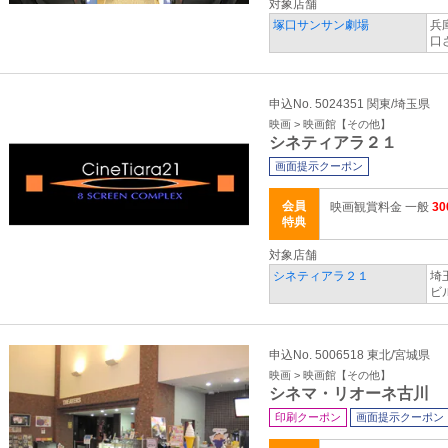
対象店舗
塚口サンサン劇場
兵
口
申込No. 5024351 関東/埼玉県
映画 > 映画館【その他】
シネティアラ２１
画面提示クーポン
会員
映画観賞料金 一般
3
特典
対象店舗
シネティアラ２１
埼
ビ
申込No. 5006518 東北/宮城県
映画 > 映画館【その他】
シネマ・リオーネ古川
印刷クーポン
画面提示クーポン