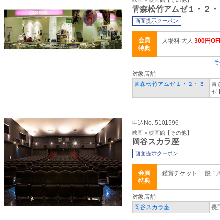
映画 > 映画館【その他】
青森松竹アムゼ１・２・
画面提示クーポン
会員
入場料 大人
300円OF
特典
そ
対象店舗
青森松竹アムゼ１・２・３
青
ゼ 
申込No. 5101596
映画 > 映画館【その他】
岡谷スカラ座
画面提示クーポン
会員
鑑賞チケット 一般 1,8
特典
対象店舗
岡谷スカラ座
長