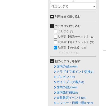
指定なし
(12)
利用方法で絞り込む
カテゴリで絞り込む
ムビチケ
(6)
映画館【郵送チケット】
(13)
映画館【電子チケット】
(22)
映画館【その他】
(12)
イオンシネマ
(0)
他のカテゴリを探す
国内の宿
(25089)
クラブオフポイント交換
(1)
プレゼント
(2)
ガイドブック購入
(1)
国内の宿
(25089)
国内旅行補助
(8)
会員限定イベント
(18)
レジャー・日帰り湯
(17417)