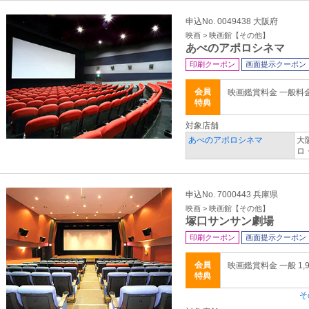
申込No. 0049438 大阪府
映画 > 映画館【その他】
あべのアポロシネマ
印刷クーポン
画面提示クーポン
会員
映画鑑賞料金 一般料
特典
対象店舗
あべのアポロシネマ
大
ロ
申込No. 7000443 兵庫県
映画 > 映画館【その他】
塚口サンサン劇場
印刷クーポン
画面提示クーポン
会員
映画鑑賞料金 一般 1,9
特典
そ