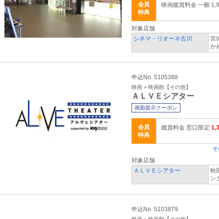
会員
映画鑑賞料金 一般 1,9
特典
対象店舗
シネマ・リオーネ古川
宮
か
申込No. 5105388
映画 > 映画館【その他】
ＡＬＶＥシアター
画面提示クーポン
会員
鑑賞料金 窓口限定
1,
特典
そ
対象店舗
ＡＬＶＥシアター
秋
ン
申込No. 5103879