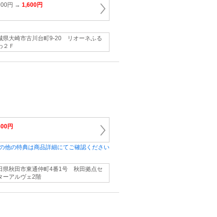
00円 →
1,600円
城県大崎市古川台町9‐20 リオーネふる
わ２Ｆ
300円
の他の特典は商品詳細にてご確認ください
田県秋田市東通仲町4番1号 秋田拠点セ
ターアルヴェ2階