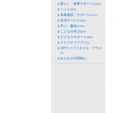
暮らし・家事サポート
(1283)
ペット
(263)
各種相談・サポート
(1211)
住宅サービス
(295)
学ぶ・趣味
(1764)
こどもの学び
(597)
ビジネスサポート
(889)
クラブオフアプリ
(1)
VIPライフスタイル・プラス
(1)
みんなの活用術
(1)