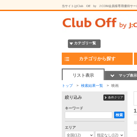
当サイトはClub Off by J:COM会員様専用優待サ
カテゴリ一覧
カテゴリから探す
リスト表示
マップ表示
トップ
検索結果一覧
映画
絞り込み
条件クリア
キーワード
1
検索
エリア
全国
(12)
指定なし
(12)