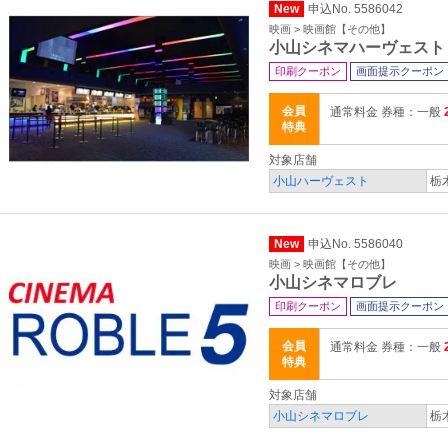
New
申込No. 5586042
映画 > 映画館【その他】
小山シネマハーヴェスト
印刷クーポン
画面提示クーポン
会員
通常料金 券種：一般
特典
対象店舗
小山ハーヴェスト
栃
New
申込No. 5586040
映画 > 映画館【その他】
小山シネマロブレ
印刷クーポン
画面提示クーポン
会員
通常料金 券種：一般
特典
対象店舗
小山シネマロブレ
栃