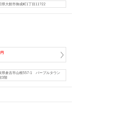
田県大館市御成町1丁目11?22
0円
取県倉吉市山根557-1 パープルタウン
館3階