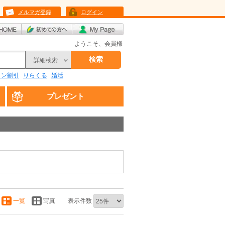
メルマガ登録
ログイン
ようこそ、会員様
検索
詳細検索
リン割引
りらくる
婚活
プレゼント
一覧
写真
表示件数