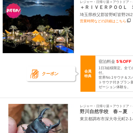
レジャー・日帰り湯 > アウトドア
＋ＲＩＶＥＲＰＯＯＬ 
埼玉県秩父郡皆野町皆野26
営業時間などの詳細はこちら
宿泊料金
5％OFF
1日3組様限定。全
会員
付。
クーポン
特典
世界No.1サウナ＆ス
トサウナ付きプラン
ゼーション体験を。
レジャー・日帰り湯 > アウトドア
野川自然学校 春～夏 
東京都調布市深大寺元町2-1