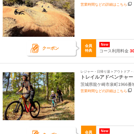
営業時間などの詳細はこちら
New
会員
クーポン
特典
コース利用料金
3
レジャー・日帰り湯 > アウトドア
トレイルアドベンチャー
茨城県龍ケ崎市泉町1966
営業時間などの詳細はこちら
New
会員