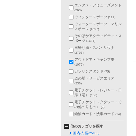
エンタメ・アミューズメント
(263)
ウィンタースポーツ
(111)
ウォータースポーツ・マリン
スポーツ
(4697)
そのほかアクティビティ・ス
ポーツ
(1481)
日帰り湯・スパ・サウナ
(2703)
アウトドア・キャンプ場
(1072)
ガソリンスタンド
(75)
道の駅・サービスエリア
(230)
電子チケット（レジャー・日
帰り湯）
(456)
電子チケット（タクシー・そ
の他のりもの）
(2)
給油カード・洗車カード
(14)
他のカテゴリを探す
国内の宿
(25085)