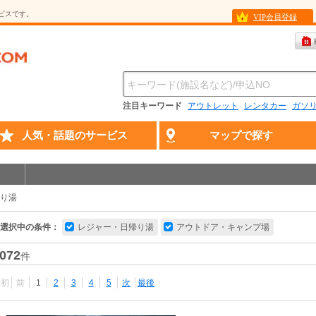
ービスです。
VIP会員登録
注目キーワード
アウトレット
レンタカー
ガソ
人気・話題のサービス
マップで探す
り湯
選択中の条件：
レジャー・日帰り湯
アウトドア・キャンプ場
072
件
最初
前
1
2
3
4
5
次
最後