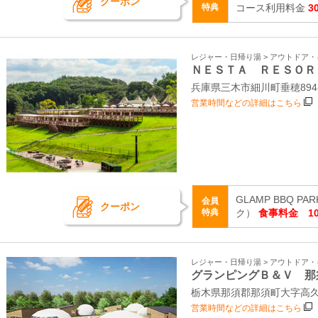
クーポン
特典
コース利用料金
3
レジャー・日帰り湯 > アウトドア
ＮＥＳＴＡ ＲＥＳＯＲ
兵庫県三木市細川町垂穂894-
営業時間などの詳細はこちら
GLAMP BBQ 
会員
クーポン
特典
ク）
食事料金 10
レジャー・日帰り湯 > アウトドア
グランピングＢ＆Ｖ 那
栃木県那須郡那須町大字高久
営業時間などの詳細はこちら