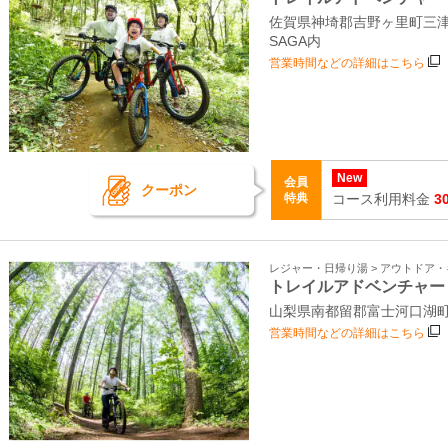
佐賀県神埼郡吉野ヶ里町三津2
SAGA内
営業時間などの詳細はこちら
New
会員
クーポン
特典
コース利用料金
3
レジャー・日帰り湯 > アウトドア
トレイルアドベンチャー
山梨県南都留郡富士河口湖町
営業時間などの詳細はこちら