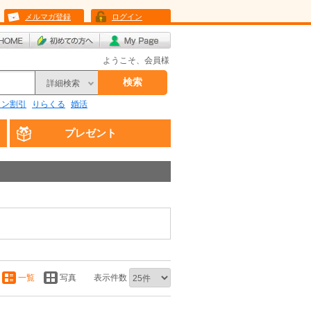
メルマガ登録
ログイン
ようこそ、会員様
検索
詳細検索
リン割引
りらくる
婚活
プレゼント
一覧
写真
表示件数