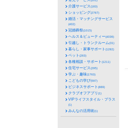
(201)
介護サービス
(183)
ショッピング
(2767)
婚活・マッチングサービス
(402)
冠婚葬祭
(1015)
ヘルス＆ビューティー
(4036)
引越し・トランクルーム
(31)
暮らし・家事サポート
(1282)
ペット
(263)
各種相談・サポート
(1211)
住宅サービス
(295)
学ぶ・趣味
(1763)
こどもの学び
(597)
ビジネスサポート
(889)
クラブオフアプリ
(1)
VIPライフスタイル・プラス
(1)
みんなの活用術
(1)