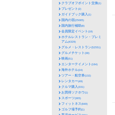
クラブオフポイント交換
(1)
プレゼント
(2)
ガイドブック購入
(1)
国内の宿
(25085)
国内旅行補助
(8)
会員限定イベント
(18)
ホテルレストラン・プレミ
アム
(4329)
グルメ・レストラン
(52551)
グルメチケット
(38)
映画
(51)
エンターテイメント
(164)
海外ホテル
(24)
ツアー・航空券
(132)
レンタカー
(49)
クルマ購入
(331)
お買得ソクホウ
(1)
スポーツ
(365)
フィットネス
(949)
ゴルフ場予約
(1)
育児サービス