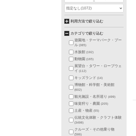
指定なし
(1072)
利用方法で絞り込む
カテゴリで絞り込む
遊園地・テーマパーク・プー
ル
(385)
水族館
(192)
動物園
(165)
展望台・タワー・ロープウェ
イ
(112)
キッズランド
(14)
博物館・科学館・美術館
(602)
観光施設・名所巡り
(499)
味覚狩り・農園
(205)
土産・物産
(55)
伝統文化体験・クラフト体験
(3498)
クルーズ・その他乗り物
(586)