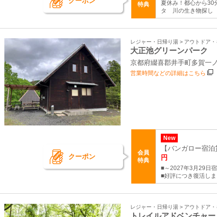
クーポン
夏休み！都心から3
特典
タ 川の生き物探し
レジャー・日帰り湯 > アウトドア
大正池グリーンパーク
京都府綴喜郡井手町多賀一ノ
営業時間などの詳細はこちら
New
【バンガロー宿泊貸
会員
クーポン
円
特典
■～2027年3月29
■好評につき復活し
レジャー・日帰り湯 > アウトドア
トレイルアドベンチャー