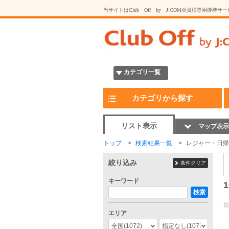
当サイトはClub Off by J:COM会員様専用優待サ
カテゴリ一覧
カテゴリから探す
リスト表示
マップ表示
トップ
検索結果一覧
レジャー・日帰
絞り込み
条件クリア
キーワード
1
検索
エリア
全国
(1072)
指定なし
(1072)