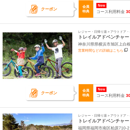
New
会員
クーポン
特典
コース利用料金
3
レジャー・日帰り湯 > アウトドア
トレイルアドベンチャー
神奈川県県横浜市旭区上白根町
営業時間などの詳細はこちら
New
会員
クーポン
特典
コース利用料金
3
レジャー・日帰り湯 > アウトドア
トレイルアドベンチャー
福岡県福岡市南区柏原710-