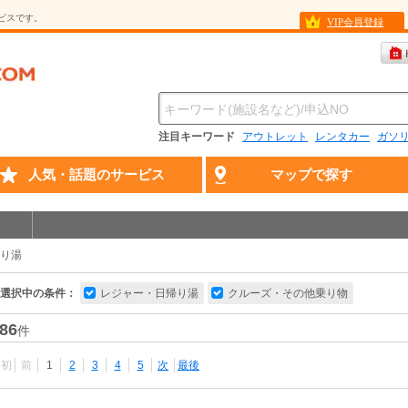
ービスです。
VIP会員登録
注目キーワード
アウトレット
レンタカー
ガソ
人気・話題のサービス
マップで探す
り湯
選択中の条件：
レジャー・日帰り湯
クルーズ・その他乗り物
86
件
最初
前
1
2
3
4
5
次
最後