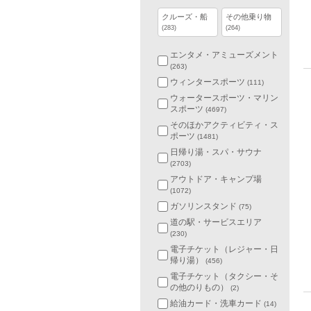
クルーズ・船
その他乗り物
(283)
(264)
エンタメ・アミューズメント
(263)
ウィンタースポーツ
(111)
ウォータースポーツ・マリン
スポーツ
(4697)
そのほかアクティビティ・ス
ポーツ
(1481)
日帰り湯・スパ・サウナ
(2703)
アウトドア・キャンプ場
(1072)
ガソリンスタンド
(75)
道の駅・サービスエリア
(230)
電子チケット（レジャー・日
帰り湯）
(456)
電子チケット（タクシー・そ
の他のりもの）
(2)
給油カード・洗車カード
(14)