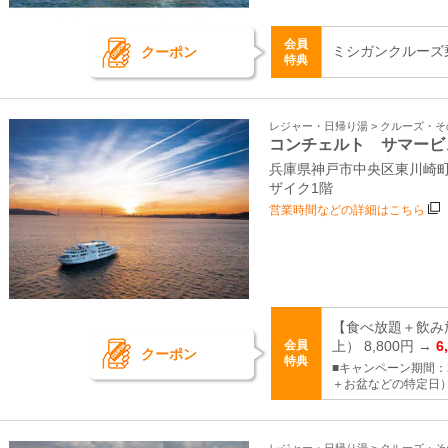
会員
ミシガンクルーズ
クーポン
特典
レジャー・日帰り湯 > クルーズ・
コンチェルト サマービ
兵庫県神戸市中央区東川崎町1
ザイク1階
営業時間などの詳細はこちら
【食べ放題＋飲み
会員
上） 8,800円 →
6
クーポン
特典
■キャンペーン期間：2
＋お盆などの特定日