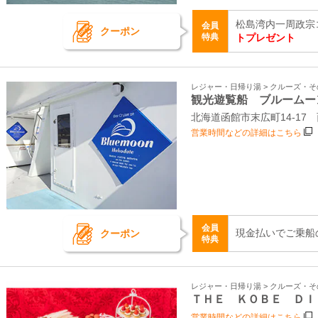
松島湾内一周政宗
会員
クーポン
特典
トプレゼント
レジャー・日帰り湯 > クルーズ・
観光遊覧船 ブルームー
北海道函館市末広町14-17
営業時間などの詳細はこちら
会員
現金払いでご乗船
クーポン
特典
レジャー・日帰り湯 > クルーズ・
ＴＨＥ ＫＯＢＥ ＤＩ
営業時間などの詳細はこちら