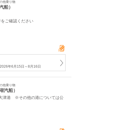
その他乗り物
汽船）
ジをご確認ください
026年6月15日～8月16日
その他乗り物
湖汽船）
1 大津港 ※その他の港については公