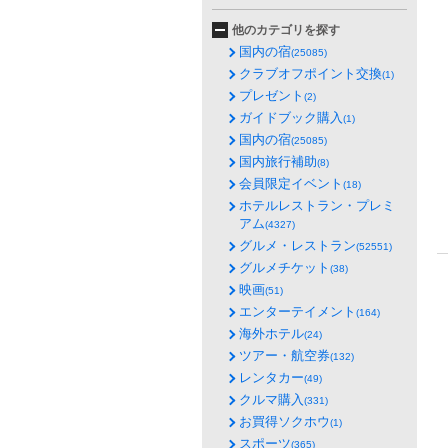
他のカテゴリを探す
国内の宿
(25085)
クラブオフポイント交換
(1)
プレゼント
(2)
ガイドブック購入
(1)
国内の宿
(25085)
国内旅行補助
(8)
会員限定イベント
(18)
ホテルレストラン・プレミ
アム
(4327)
グルメ・レストラン
(52551)
グルメチケット
(38)
映画
(51)
エンターテイメント
(164)
海外ホテル
(24)
ツアー・航空券
(132)
レンタカー
(49)
クルマ購入
(331)
お買得ソクホウ
(1)
スポーツ
(365)