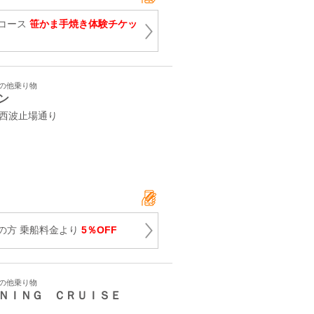
コース
笹かま手焼き体験チケッ
その他乗り物
ン
 西波止場通り
の方 乗船料金より
5％OFF
その他乗り物
ＮＩＮＧ ＣＲＵＩＳＥ