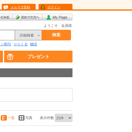
メルマガ登録
ログイン
ようこそ、会員様
検索
詳細検索
リン割引
りらくる
婚活
プレゼント
一覧
写真
表示件数