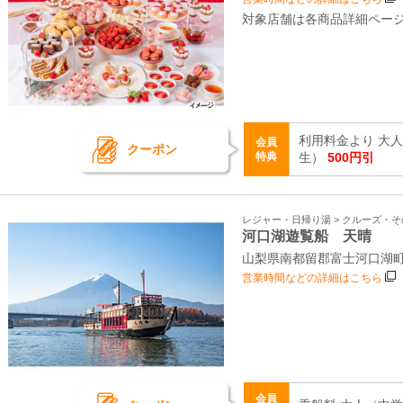
対象店舗は各商品詳細ペー
利用料金より 大
会員
クーポン
特典
生）
500円引
レジャー・日帰り湯 > クルーズ・
河口湖遊覧船 天晴
山梨県南都留郡富士河口湖町船
営業時間などの詳細はこちら
会員