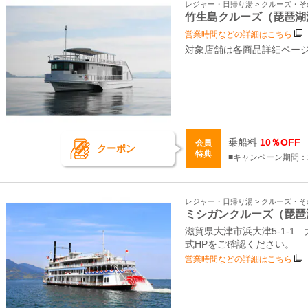
レジャー・日帰り湯 > クルーズ・
竹生島クルーズ（琵琶湖
営業時間などの詳細はこちら
対象店舗は各商品詳細ペー
乗船料
10％OFF
会員
クーポン
特典
■キャンペーン期間：2
レジャー・日帰り湯 > クルーズ・
ミシガンクルーズ（琵琶
滋賀県大津市浜大津5-1-
式HPをご確認ください。
営業時間などの詳細はこちら