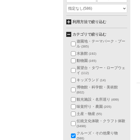
指定なし
(586)
利用方法で絞り込む
カテゴリで絞り込む
遊園地・テーマパーク・プー
ル
(385)
水族館
(192)
動物園
(165)
展望台・タワー・ロープウェ
イ
(112)
キッズランド
(14)
博物館・科学館・美術館
(602)
観光施設・名所巡り
(499)
味覚狩り・農園
(205)
土産・物産
(55)
伝統文化体験・クラフト体験
(3498)
クルーズ・その他乗り物
(586)