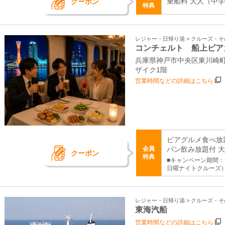
乗船料 大人（中学生
クーポン
特典
レジャー・日帰り湯 > クルーズ・
コンチェルト 船上ビア
兵庫県神戸市中央区東川崎町1
ザイク1階
営業時間などの詳細はこちら
ビアグルメ食べ放
会員
パン飲み放題付 
クーポン
特典
■キャンペーン期間：2
日曜ナイトクルーズ
レジャー・日帰り湯 > クルーズ・
東海汽船
営業時間などの詳細はこちら