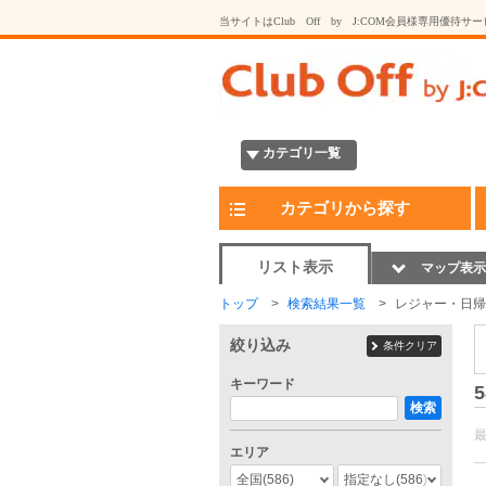
当サイトはClub Off by J:COM会員様専用優待サ
カテゴリ一覧
カテゴリから探す
リスト表示
マップ表示
トップ
検索結果一覧
レジャー・日帰
絞り込み
条件クリア
キーワード
5
検索
エリア
全国
(586)
指定なし
(586)