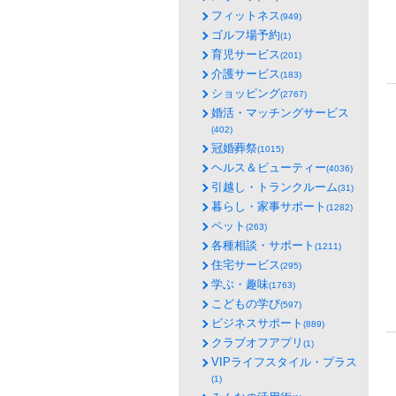
フィットネス
(949)
ゴルフ場予約
(1)
育児サービス
(201)
介護サービス
(183)
ショッピング
(2767)
婚活・マッチングサービス
(402)
冠婚葬祭
(1015)
ヘルス＆ビューティー
(4036)
引越し・トランクルーム
(31)
暮らし・家事サポート
(1282)
ペット
(263)
各種相談・サポート
(1211)
住宅サービス
(295)
学ぶ・趣味
(1763)
こどもの学び
(597)
ビジネスサポート
(889)
クラブオフアプリ
(1)
VIPライフスタイル・プラス
(1)