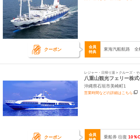
会員
東海汽船航路 全
クーポン
特典
レジャー・日帰り湯 > クルーズ・
八重山観光フェリー株式
沖縄県石垣市美崎町1
営業時間などの詳細はこちら
会員
乗船券 往復
10％
クーポン
特典