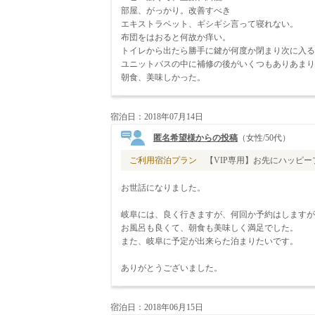
部屋、がっかり。改善すべき
エキストラベット、ギシギシ言って寝れない。
布団をはおると何故か痒い。
トイレから出たら勝手に鍵が何度か閉まり次に入る
ユニットバスの中に補修の後がいくつもありあまり
朝食、美味しかった。
宿泊日：2018年07月14日
匿名希望様からの投稿
（女性/50代）
ご利用宿泊プラン
【VIP専用】お先にハッピープ
お世話になりました。
岐阜には、良く行きますが、何回か予約はしますが
お風呂も良くて、朝食も美味しく満足でした。
また、岐阜に予定が出来らた泊まりたいです。
ありがとうございました。
宿泊日：2018年06月15日