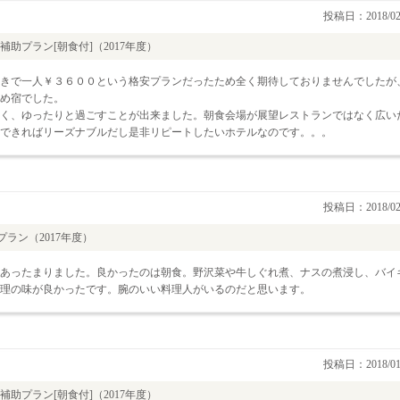
投稿日：2018/02
助プラン[朝食付]（2017年度）
きで一人￥３６００という格安プランだったため全く期待しておりませんでしたが
め宿でした。
しく、ゆったりと過ごすことが出来ました。朝食会場が展望レストランではなく広い
できればリーズナブルだし是非リピートしたいホテルなのです。。。
投稿日：2018/02
ラン（2017年度）
あったまりました。良かったのは朝食。野沢菜や牛しぐれ煮、ナスの煮浸し、バイ
理の味が良かったです。腕のいい料理人がいるのだと思います。
投稿日：2018/01
助プラン[朝食付]（2017年度）