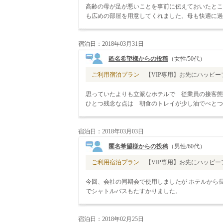
高齢の母が足が悪いことを事前に伝えておいたとこ
も広めの部屋を用意してくれました。母も快適に過
宿泊日：2018年03月31日
匿名希望様からの投稿
（女性/50代）
ご利用宿泊プラン
【VIP専用】お先にハッピープ
思っていたよりも立派なホテルで 従業員の接客態
ひとつ残念な点は 朝食のトレイが少し油でべとつ
宿泊日：2018年03月03日
匿名希望様からの投稿
（男性/60代）
ご利用宿泊プラン
【VIP専用】お先にハッピープ
今回、会社の同期会で使用しましたが ホテルから長
でシャトルバスもたすかりました。
宿泊日：2018年02月25日