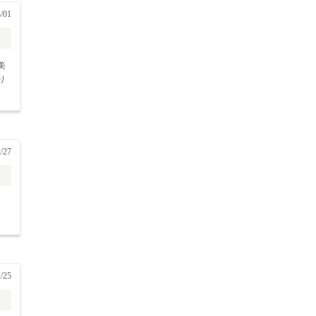
/01
美
り
/27
/25