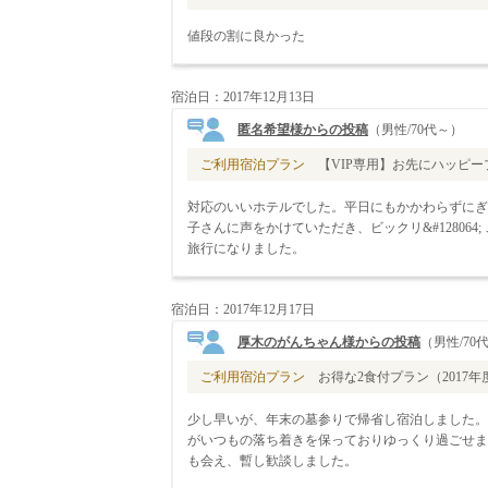
値段の割に良かった
宿泊日：2017年12月13日
匿名希望様からの投稿
（男性/70代～）
ご利用宿泊プラン
【VIP専用】お先にハッピープ
対応のいいホテルでした。平日にもかかわらずにぎ
子さんに声をかけていただき、ビックリ&#12806
旅行になりました。
宿泊日：2017年12月17日
厚木のがんちゃん様からの投稿
（男性/70
ご利用宿泊プラン
お得な2食付プラン（2017年
少し早いが、年末の墓参りで帰省し宿泊しました。
がいつもの落ち着きを保っておりゆっくり過ごせま
も会え、暫し歓談しました。