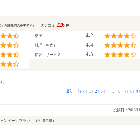
226
クチコミ
件
.0」が評価時の基準です）
4.2
部屋
4.4
料理（朝食）
4.3
接客・サービス
す。
最初
前へ
1
2
3
5
6
7
8
9
｜
｜
｜
｜
｜
4
｜
｜
｜
｜
｜
投稿日：2018/11
ンペーンプラン！（2018年度）