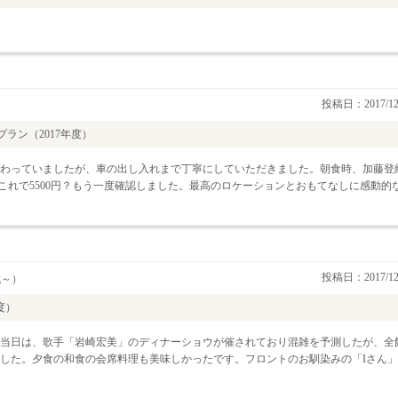
投稿日：2017/12
ラン（2017年度）
わっていましたが、車の出し入れまで丁寧にしていただきました。朝食時、加藤登
4; これで5500円？もう一度確認しました。最高のロケーションとおもてなしに感動的
投稿日：2017/12
代～）
度）
当日は、歌手「岩崎宏美」のディナーショウが催されており混雑を予測したが、全
した。夕食の和食の会席料理も美味しかったです。フロントのお馴染みの「Iさん