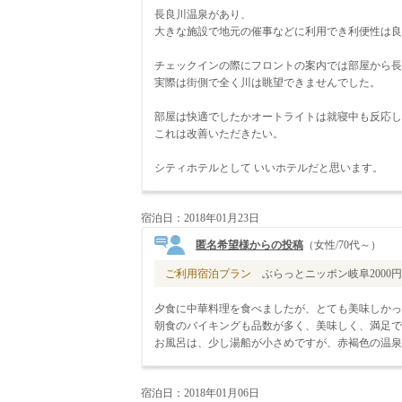
長良川温泉があり、
大きな施設で地元の催事などに利用でき利便性は良
チェックインの際にフロントの案内では部屋から長
実際は街側で全く川は眺望できませんでした。
部屋は快適でしたかオートライトは就寝中も反応し
これは改善いただきたい。
シティホテルとして いいホテルだと思います。
宿泊日：2018年01月23日
匿名希望様からの投稿
（女性/70代～）
ご利用宿泊プラン
ぶらっとニッポン岐阜2000円補
夕食に中華料理を食べましたが、とても美味しかっ
朝食のバイキングも品数が多く、美味しく、満足で
お風呂は、少し湯船が小さめですが、赤褐色の温泉
宿泊日：2018年01月06日