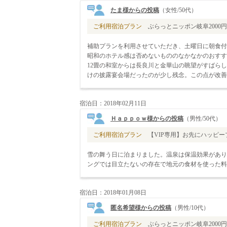
たま様からの投稿
（女性/50代）
ご利用宿泊プラン
ぶらっとニッポン岐阜2000円補
補助プランを利用させていただき、土曜日に朝食付
昭和のホテル感は否めないもののなかなかのおすす
12畳の和室からは長良川と金華山の眺望がすばら
けの披露宴会場だったのが少し残念。この点が改善
宿泊日：2018年02月11日
Ｈａｐｐｏｗ様からの投稿
（男性/50代）
ご利用宿泊プラン
【VIP専用】お先にハッピープ
雪の舞う日に泊まりました。温泉は保温効果があり
ングでは目立たないの存在で地元の食材を使った料
宿泊日：2018年01月08日
匿名希望様からの投稿
（男性/10代）
ご利用宿泊プラン
ぶらっとニッポン岐阜2000円補