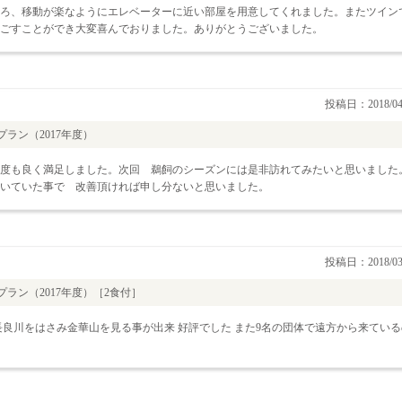
ろ、移動が楽なようにエレベーターに近い部屋を用意してくれました。またツイン
ごすことができ大変喜んでおりました。ありがとうございました。
投稿日：2018/04
ラン（2017年度）
度も良く満足しました。次回 鵜飼のシーズンには是非訪れてみたいと思いました
いていた事で 改善頂ければ申し分ないと思いました。
投稿日：2018/03
ラン（2017年度）［2食付］
良川をはさみ金華山を見る事が出来 好評でした また9名の団体で遠方から来ている