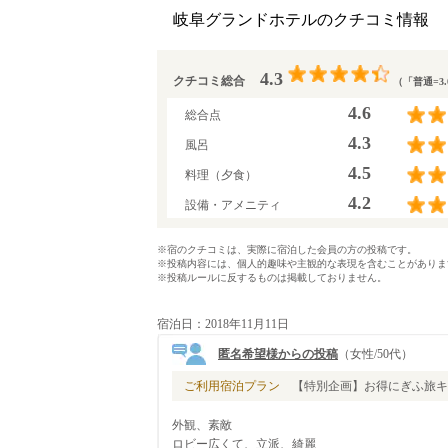
岐阜グランドホテルのクチコミ情報
4.3
クチコミ総合
（「普通=3
4.6
総合点
4.3
風呂
4.5
料理（夕食）
4.2
設備・アメニティ
※宿のクチコミは、実際に宿泊した会員の方の投稿です。
※投稿内容には、個人的趣味や主観的な表現を含むことがありま
※投稿ルールに反するものは掲載しておりません。
宿泊日：2018年11月11日
匿名希望様からの投稿
（女性/50代）
ご利用宿泊プラン
【特別企画】お得にぎふ旅キャ
外観、素敵
ロビー広くて、立派、綺麗