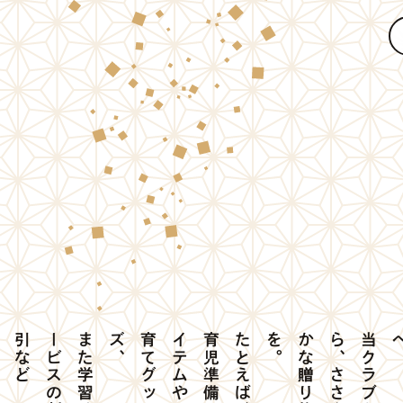
ど
ま
た
学
習
サ
ー
ビ
ス
の
割
引
な
、
た
と
え
ば
、
育
児
準
備
ア
イ
テ
ム
や
子
育
て
グ
ッ
ズ
。
当
ク
ラ
ブ
か
ら
、
さ
さ
や
か
な
贈
り
物
を