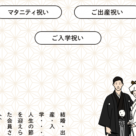
マタニティ祝い
ご出産祝い
ご入学祝い
、
人
生
の
節
目
を
迎
え
ら
れ
た
会
員
さ
ま
へ
。
結
婚
・
出
産
・
入
学
・
・
・