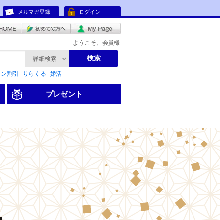
メルマガ登録
ログイン
ようこそ、会員様
検索
詳細検索
リン割引
りらくる
婚活
プレゼント