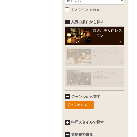
指定なし
オンライン予約
(84)
人気の条件から探す
特選ホテル内レス
トラン
(29)
食べログ3.5以上
の店
(0)
有名グルメガイド
掲載歴あり
(0)
ジャンルから探す
ブッフェ
(114)
料理スタイルで探す
提携先で絞る