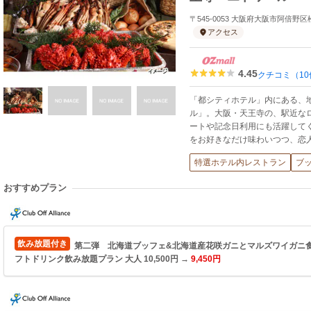
〒545-0053 大阪府大阪市阿倍野区
アクセス
4.45
クチコミ（10
「都シティホテル」内にある、
ル」。大阪・天王寺の、駅近な
ートや記念日利用にも活躍して
をお好きなだけ味わいつつ、恋
特選ホテル内レストラン
ブ
おすすめプラン
飲み放題付き
第二弾 北海道ブッフェ&北海道産花咲ガニとマルズワイガニ食
フトドリンク飲み放題プラン 大人 10,500円 →
9,450円