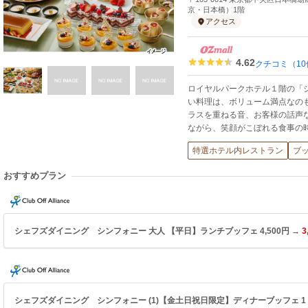
京・日本橋）1階
アクセス
4.62
クチコミ（10
ロイヤルパークホテル１階の「
い料理は、ボリューム満点なの
ラスを重ねる音、お客様の話声
ながら、笑顔がこぼれる食事の
特選ホテル内レストラン
ブ
おすすめプラン
シェフズダイニング シンフォニー 大人 【平日】ランチブッフェ 4,500円 →
3
シェフズダイニング シンフォニー (1)【金土日祝日限定】ディナーブッフェ 1ドリ