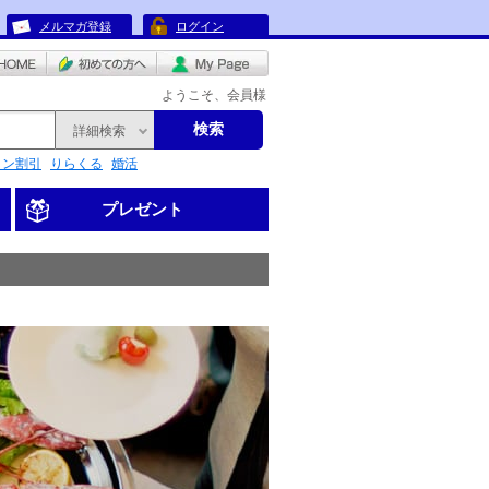
メルマガ登録
ログイン
ようこそ、会員様
検索
詳細検索
リン割引
りらくる
婚活
プレゼント