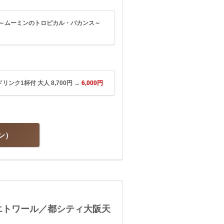
フェ ～ムーミンのトロピカル・バカンス～
リンク1杯付 大人 8,700円 →
6,000円
ン
エトワール／都シティ大阪天