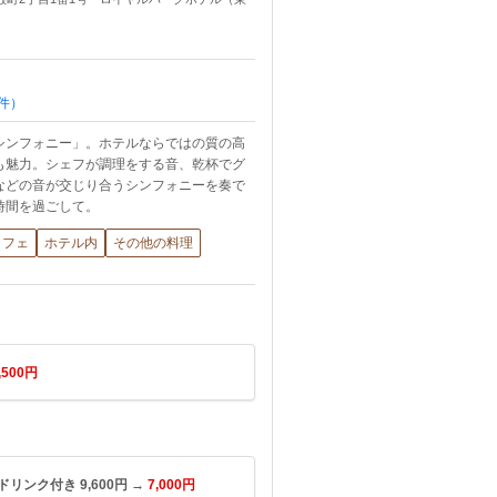
件）
シンフォニー」。ホテルならではの質の高
も魅力。シェフが調理をする音、乾杯でグ
などの音が交じり合うシンフォニーを奏で
時間を過ごして。
ッフェ
ホテル内
その他の料理
,500円
ンク付き 9,600円 →
7,000円