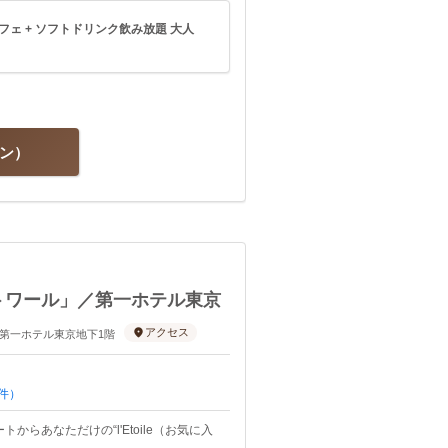
ェ + ソフトドリンク飲み放題 大人
ラン
トワール」／第一ホテル東京
アクセス
-6 第一ホテル東京地下1階
件）
らあなただけの“l'Etoile（お気に入