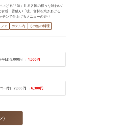
仕上げる/「味」世界各国の様々な味わい/
の食感・舌触り/「聴」食材を焼きあげる
キッチンで仕上げるメニューの香り
ッフェ
ホテル内
その他の料理
日) 5,000円 →
4,500円
ー付） 7,000円 →
6,300円
ン