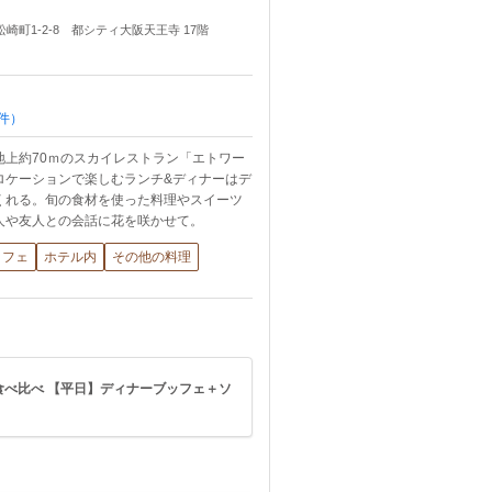
松崎町1-2-8 都シティ大阪天王寺 17階
件）
地上約70ｍのスカイレストラン「エトワー
ロケーションで楽しむランチ&ディナーはデ
くれる。旬の食材を使った料理やスイーツ
人や友人との会話に花を咲かせて。
ッフェ
ホテル内
その他の料理
べ比べ 【平日】ディナーブッフェ＋ソ