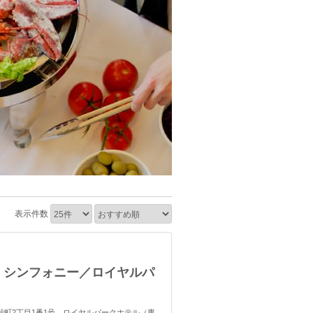
表示件数
 シンフォニー／ロイヤルパ
橋蛎殻町2丁目1番1号 ロイヤルパークホテル（東