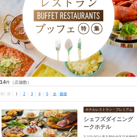
14
件（店舗数）
最初
前
1
2
3
4
5
次
最後
ホテルレストラン・プレミアム
シェフズダイニング
ークホテル
〒103-0014 東京都中央区日本