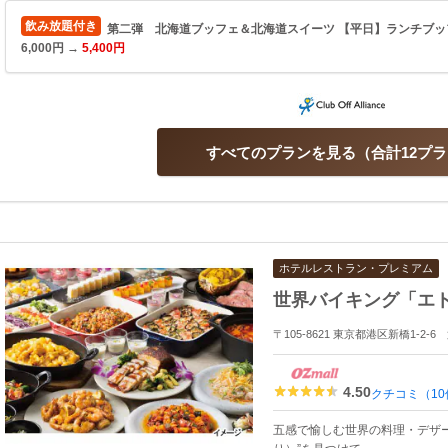
飲み放題付き
第二弾 北海道ブッフェ＆北海道スイーツ 【平日】ランチブッフ
6,000円 →
5,400円
すべてのプランを見る
合計12プ
ホテルレストラン・プレミアム
世界バイキング「エ
〒105-8621 東京都港区新橋1-2
4.50
クチコミ（10
五感で愉しむ世界の料理・デザートか