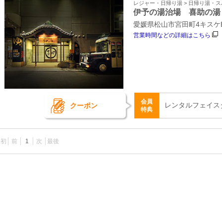
レジャー・日帰り湯 > 日帰り湯・
伊予の湯治場 喜助の湯
愛媛県松山市宮田町4キスケBO
営業時間などの詳細はこちら
会員
レンタルフェイス
クーポン
特典
最初
前
1
次
最後