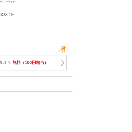
スパ・サウナ
X 1F
タオル
無料（100円相当）