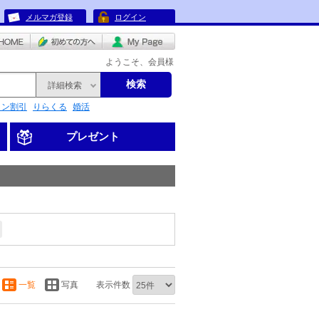
メルマガ登録
ログイン
ようこそ、会員様
検索
詳細検索
リン割引
りらくる
婚活
プレゼント
一覧
写真
表示件数