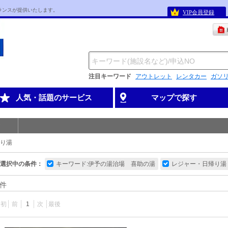
ランスが提供いたします。
VIP会員登録
注目キーワード
アウトレット
レンタカー
ガソ
人気・話題のサービス
マップで探す
り湯
選択中の条件：
キーワード:伊予の湯治場 喜助の湯
レジャー・日帰り湯
件
最初
前
1
次
最後