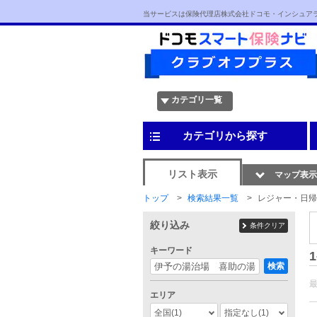
当サービスは保険代理店株式会社ドコモ・インシュア
カテゴリ一覧
カテゴリから探す
リスト表示
マップ表示
トップ
検索結果一覧
レジャー・日帰
絞り込み
条件クリア
キーワード
1
検索
エリア
全国
(1)
指定なし
(1)