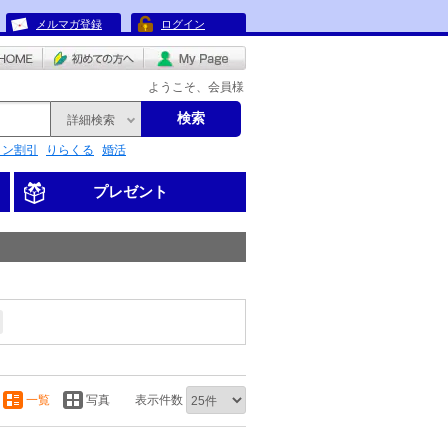
メルマガ登録
ログイン
ようこそ、会員様
検索
詳細検索
リン割引
りらくる
婚活
プレゼント
一覧
写真
表示件数