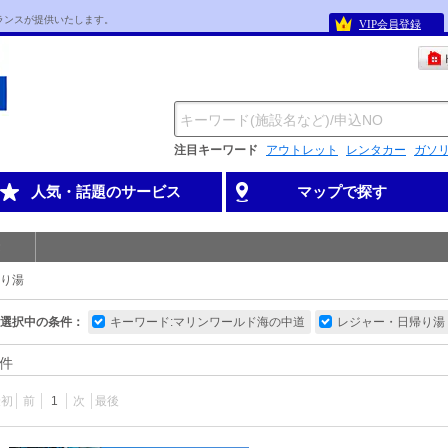
ランスが提供いたします。
VIP会員登録
注目キーワード
アウトレット
レンタカー
ガソ
人気・話題のサービス
マップで探す
り湯
選択中の条件：
キーワード:マリンワールド海の中道
レジャー・日帰り湯
件
最初
前
1
次
最後