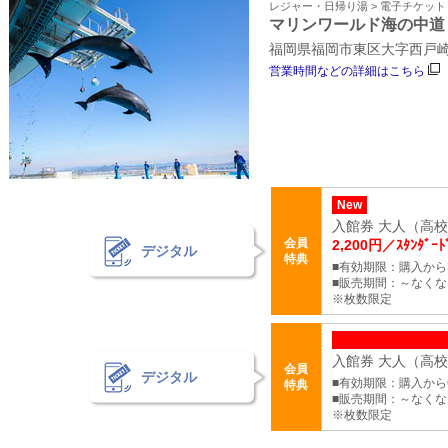
レジャー・日帰り湯 > 電子チケッ
マリンワールド海の中道
福岡県福岡市東区大字西戸崎1
営業時間などの詳細はこちら
New
入館券 大人（高校生
会員
2,200円／ｽﾀﾝﾀﾞｰ
デジタル
特典
■有効期限：購入から
■販売期間：～なく
※枚数限定
入館券 大人（高校生
会員
デジタル
■有効期限：購入から
特典
■販売期間：～なく
※枚数限定