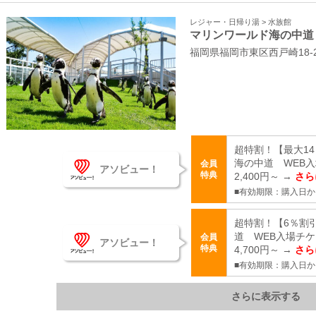
レジャー・日帰り湯 > 水族館
マリンワールド海の中道
福岡県福岡市東区西戸崎18-
超特割！【最大1
海の中道 WEB入
会員
アソビュー！
特典
2,400円～ →
さら
■有効期限：購入日か
超特割！【6％割
道 WEB入場チ
会員
アソビュー！
特典
4,700円～ →
さら
■有効期限：購入日か
さらに表示する