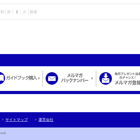
最初
前
1
次
最後
サイトマップ
運営会社
rved.