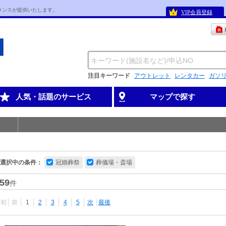
ランスが提供いたします。
VIP会員登録
注目キーワード
アウトレット
レンタカー
ガソ
人気・話題のサービス
マップで探す
選択中の条件：
冠婚葬祭
葬儀場・斎場
59
件
最初
前
1
2
3
4
5
次
最後