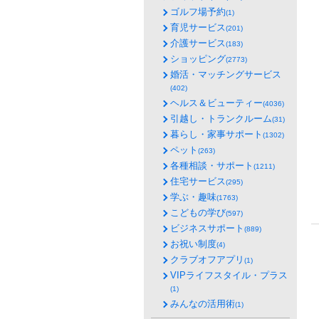
ゴルフ場予約
(1)
育児サービス
(201)
介護サービス
(183)
ショッピング
(2773)
婚活・マッチングサービス
(402)
ヘルス＆ビューティー
(4036)
引越し・トランクルーム
(31)
暮らし・家事サポート
(1302)
ペット
(263)
各種相談・サポート
(1211)
住宅サービス
(295)
学ぶ・趣味
(1763)
こどもの学び
(597)
ビジネスサポート
(889)
お祝い制度
(4)
クラブオフアプリ
(1)
VIPライフスタイル・プラス
(1)
みんなの活用術
(1)