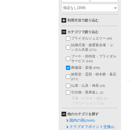
指定なし
(359)
利用方法で絞り込む
カテゴリで絞り込む
ブライダルジュエリー
(49)
結婚式場・披露宴会場 ・レ
ンタル衣装
(171)
ブーケ・招待状・ブライダル
サービス
(142)
葬儀場・斎場
(359)
納骨堂・霊苑・樹木葬・墓石
(277)
仏壇・仏具・神具
(16)
引出物・香典返し
(1)
写真・ビデオ・演出
(0)
フラワーショップ
(0)
他のカテゴリを探す
国内の宿
(25085)
クラブオフポイント交換
(1)