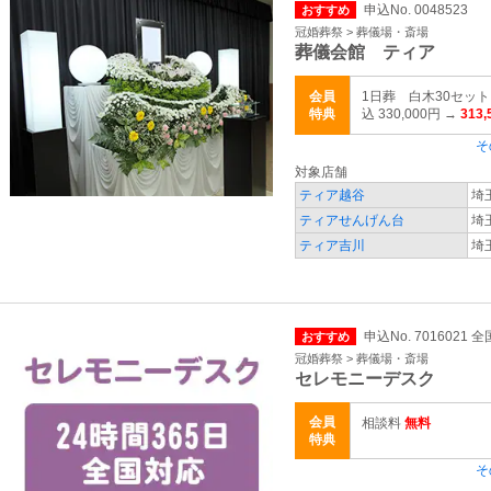
申込No. 0048523
おすすめ
冠婚葬祭 > 葬儀場・斎場
葬儀会館 ティア
会員
1日葬 白木30セッ
特典
込 330,000円 →
313
そ
対象店舗
ティア越谷
埼
ティアせんげん台
埼
ティア吉川
埼
申込No. 7016021 全
おすすめ
冠婚葬祭 > 葬儀場・斎場
セレモニーデスク
会員
相談料
無料
特典
そ