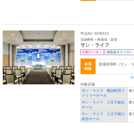
申込No. 5036413
冠婚葬祭 > 葬儀場・斎場
サン・ライフ
印刷クーポン
画面提示クーポン
会員
斎場使用料（サン・
特典
そ
対象店舗
サン・ライフ 横浜町田フ
東
ァミリーホール
サン・ライフ 八王子総合
東
ホール
サン・ライフ 八王子南口
東
総合ホール