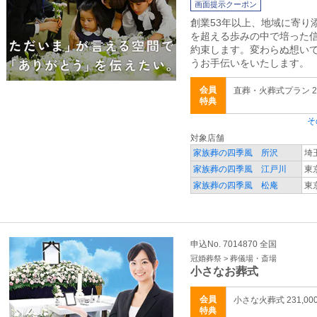
画面提示クーポン
創業53年以上、地域に寄り
を超える歩みの中で培った
約束します。変わらぬ想い
うお手伝いをいたします。
会員
直葬・火葬式プラン 28
特典
そ
対象店舗
家族葬の四季風 所沢
埼
家族葬の四季風 江戸川
東
家族葬の四季風 松庵
東京
申込No. 7014870 全国
冠婚葬祭 > 葬儀場・斎場
小さなお葬式
会員
小さな火葬式 231,0
特典