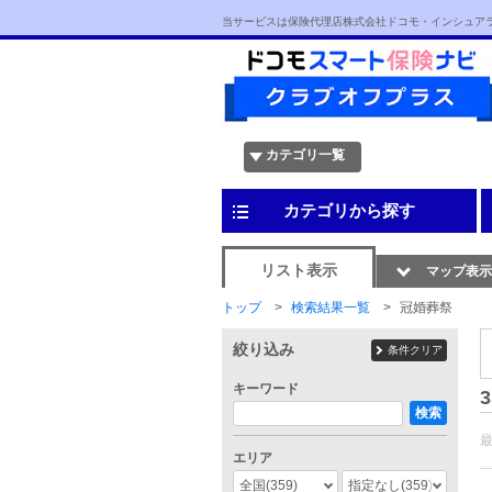
当サービスは保険代理店株式会社ドコモ・インシュア
カテゴリ一覧
カテゴリから探す
リスト表示
マップ表示
トップ
検索結果一覧
冠婚葬祭
絞り込み
条件クリア
キーワード
3
検索
エリア
全国
(359)
指定なし
(359)