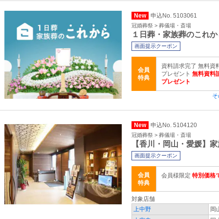
New
申込No. 5103061
冠婚葬祭 > 葬儀場・斎場
１日葬・家族葬のこれか
画面提示クーポン
資料請求完了 無料資料
会員
プレゼント
無料資料請
特典
プレゼント
そ
New
申込No. 5104120
冠婚葬祭 > 葬儀場・斎場
【香川・岡山・愛媛】家
画面提示クーポン
会員
会員様限定
特別価格
特典
対象店舗
上中野
岡