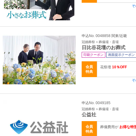
そ
申込No. 0048858 関東/近畿
冠婚葬祭 > 葬儀場・斎場
日比谷花壇のお葬式
印刷クーポン
画面提示クーポン
会員
花祭壇
10％OFF
特典
そ
申込No. 0049185
冠婚葬祭 > 葬儀場・斎場
公益社
会員
葬儀費用が
お得な特
特典