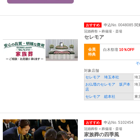
申込No. 0048085 
おすすめ
冠婚葬祭 > 葬儀場・斎場
セレモア
会員
白木祭壇
10％OFF
特典
そ
対象店舗
セレモア 埼玉本社
埼
お仏壇のセレモア 坂戸本
埼
店
セレモア 総本社
東
申込No. 5102454
おすすめ
冠婚葬祭 > 葬儀場・斎場
家族葬の四季風