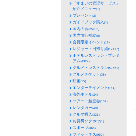
「すまいの管理サービス」
紹介メニュー
(1)
プレゼント
(2)
ガイドブック購入
(1)
国内の宿
(25085)
国内旅行補助
(8)
会員限定イベント
(18)
レジャー・日帰り湯
(17417)
ホテルレストラン・プレミ
アム
(4327)
グルメ・レストラン
(52551)
グルメチケット
(38)
映画
(55)
エンターテイメント
(164)
海外ホテル
(24)
ツアー・航空券
(132)
レンタカー
(49)
クルマ購入
(331)
お買得ソクホウ
(1)
スポーツ
(365)
フィットネス
(950)