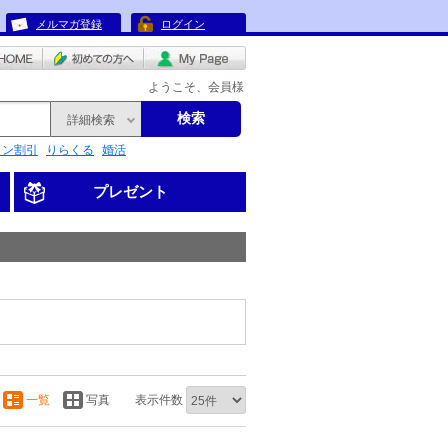
メルマガ登録
ログイン
ようこそ、会員様
検索
詳細検索
リン割引
りらくる
婚活
プレゼント
一覧
写真
表示件数