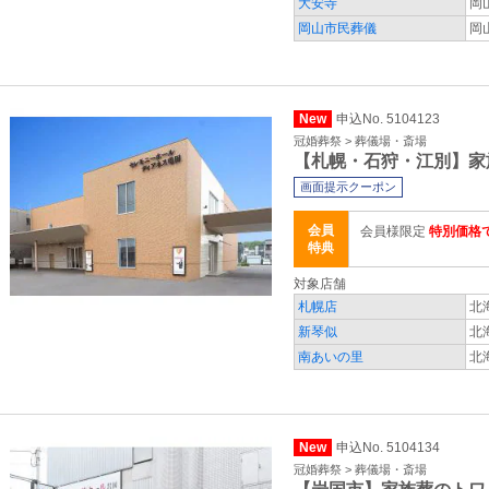
大安寺
岡
岡山市民葬儀
岡
New
申込No. 5104123
冠婚葬祭 > 葬儀場・斎場
【札幌・石狩・江別】家
画面提示クーポン
会員
会員様限定
特別価格
特典
対象店舗
札幌店
北
新琴似
北
南あいの里
北
New
申込No. 5104134
冠婚葬祭 > 葬儀場・斎場