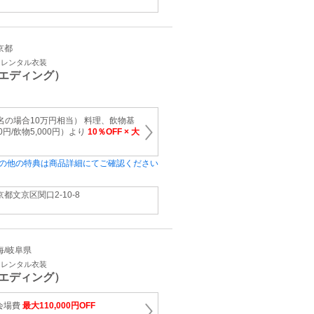
東京都
・レンタル衣装
エディング）
名の場合10万円相当） 料理、飲物基
0円/飲物5,000円）より
10％OFF × 大
の他の特典は商品詳細にてご確認ください
京都文京区関口2‐10‐8
東海/岐阜県
・レンタル衣装
エディング）
会場費
最大110,000円OFF