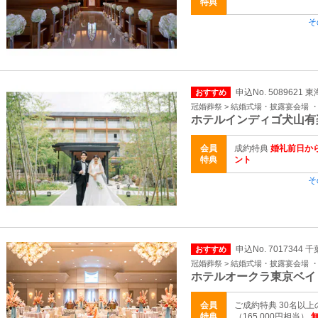
特典
そ
申込No. 5089621 
おすすめ
冠婚葬祭 > 結婚式場・披露宴会場 
ホテルインディゴ犬山有
会員
成約特典
婚礼前日か
特典
ント
そ
申込No. 7017344 
おすすめ
冠婚葬祭 > 結婚式場・披露宴会場 
ホテルオークラ東京ベイ
会員
ご成約特典 30名以
特典
（165,000円相当）