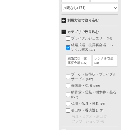
指定なし
(171)
利用方法で絞り込む
カテゴリで絞り込む
ブライダルジュエリー
(49)
結婚式場・披露宴会場 ・レ
ンタル衣装
(171)
結婚式場・披
レンタル衣装
露宴会場
(132)
(34)
ブーケ・招待状・ブライダル
サービス
(142)
葬儀場・斎場
(359)
納骨堂・霊苑・樹木葬・墓石
(277)
仏壇・仏具・神具
(16)
引出物・香典返し
(1)
写真・ビデオ・演出
(0)
フラワーショップ
(0)