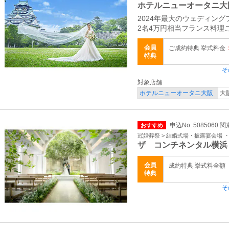
ホテルニューオータニ大
2024年最大のウェディング
2名4万円相当フランス料理
会員
ご成約特典 挙式料金
特典
そ
対象店舗
ホテルニューオータニ大阪
大
申込No. 5085060 
おすすめ
冠婚葬祭 > 結婚式場・披露宴会場 
ザ コンチネンタル横浜
会員
成約特典 挙式料全額
特典
そ