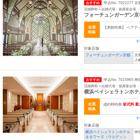
申込No. 7022277 
おすすめ
冠婚葬祭 > 結婚式場・披露宴会場 
フォーチュンガーデン京
会員
【来館特典】 ペアデ
特典
そ
対象店舗
フォーチュンガーデン京都
京
入町
申込No. 7015965 
おすすめ
冠婚葬祭 > 結婚式場・披露宴会場 
横浜ベイシェラトンホテ
会員
成約時特典
挙式料 最大
特典
そ
対象店舗
横浜ベイシェラトンホテル
神
＆タワーズ（ウエディン