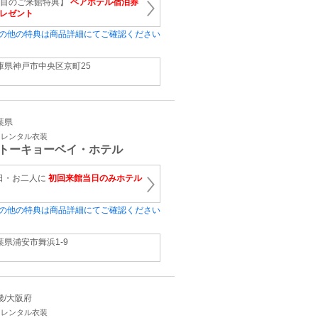
件目のご来館特典】
ペアホテル宿泊券
レゼント
の他の特典は商品詳細にてご確認ください
庫県神戸市中央区京町25
千葉県
・レンタル衣装
トーキョーベイ・ホテル
日・お二人に
初回来館当日のみホテル
の他の特典は商品詳細にてご確認ください
葉県浦安市舞浜1‐9
近畿/大阪府
・レンタル衣装