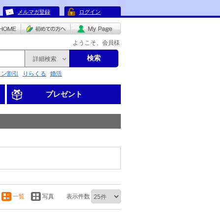
メルマガ登録
ログイン
ようこそ、会員様
検索
詳細検索
リン割引
りらくる
婚活
プレゼント
一覧
写真
表示件数