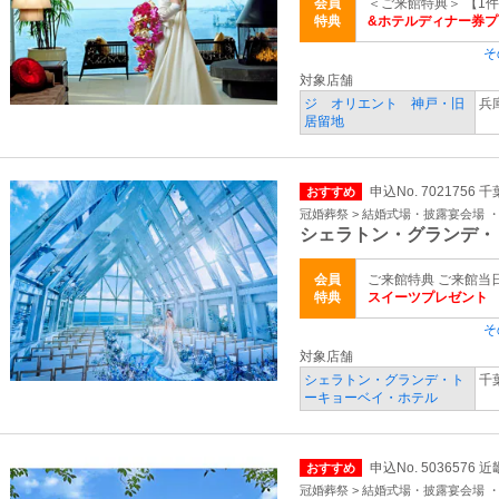
会員
＜ご来館特典＞ 【1
特典
&ホテルディナー券プ
そ
対象店舗
ジ オリエント 神戸・旧
兵
居留地
申込No. 7021756 
おすすめ
冠婚葬祭 > 結婚式場・披露宴会場 
シェラトン・グランデ・
会員
ご来館特典 ご来館当
特典
スイーツプレゼント
そ
対象店舗
シェラトン・グランデ・ト
千
ーキョーベイ・ホテル
申込No. 5036576 
おすすめ
冠婚葬祭 > 結婚式場・披露宴会場 