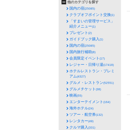
他のカテゴリを探す
国内の宿
(25085)
クラブオフポイント交換
(1)
「すまいの管理サービス」
紹介メニュー
(1)
プレゼント
(2)
ガイドブック購入
(1)
国内の宿
(25085)
国内旅行補助
(8)
会員限定イベント
(17)
レジャー・日帰り湯
(17418)
ホテルレストラン・プレミ
アム
(4327)
グルメ・レストラン
(52551)
グルメチケット
(38)
映画
(55)
エンターテイメント
(164)
海外ホテル
(24)
ツアー・航空券
(132)
レンタカー
(49)
クルマ購入
(331)