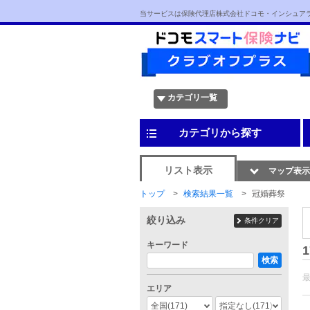
当サービスは保険代理店株式会社ドコモ・インシュア
カテゴリ一覧
カテゴリから探す
リスト表示
マップ表示
トップ
検索結果一覧
冠婚葬祭
絞り込み
条件クリア
キーワード
1
検索
エリア
全国
(171)
指定なし
(171)