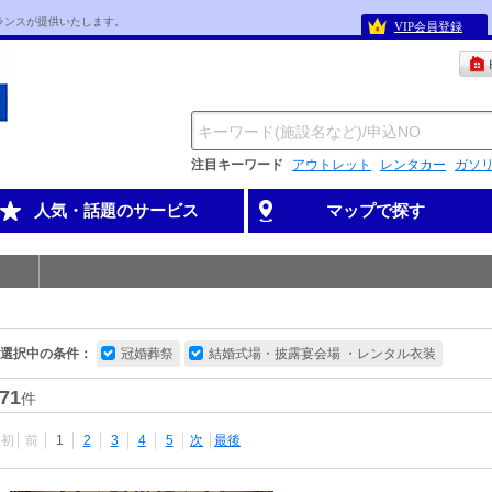
ランスが提供いたします。
VIP会員登録
注目キーワード
アウトレット
レンタカー
ガソ
人気・話題のサービス
マップで探す
選択中の条件：
冠婚葬祭
結婚式場・披露宴会場 ・レンタル衣装
71
件
最初
前
1
2
3
4
5
次
最後