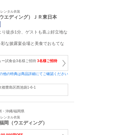
・レンタル衣装
ウエディング）ＪＲ東日本
より徒歩1分、ゲストも喜ぶ好立地な
多彩な披露宴会場と美食でおもてな
ュー試食会3名様ご招待
3名様ご招待
の他の特典は商品詳細にてご確認ください
京都豊島区西池袋1‐6‐1
 九州・沖縄/福岡県
・レンタル衣装
福岡（ウエディング）