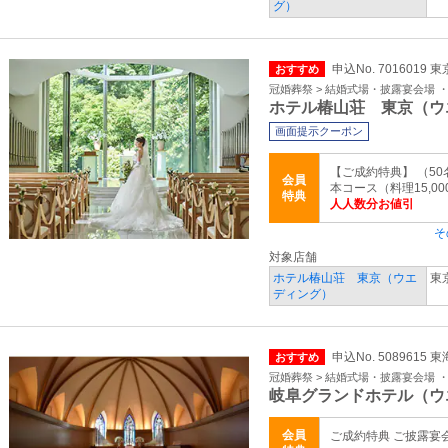
グ）
申込No. 7016019 
おすすめ
冠婚葬祭 > 結婚式場・披露宴会場 
ホテル椿山荘 東京（ウ
画面提示クーポン
【ご成約特典】 （50
会員
本コース（料理15,00
特典
人人数分お値引
そ
対象店舗
ホテル椿山荘 東京（ウエ
東
ディング）
申込No. 5089615 
おすすめ
冠婚葬祭 > 結婚式場・披露宴会場 
岐阜グランドホテル（ウ
会員
ご成約特典 ご披露宴