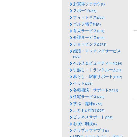
お買得ソクホウ
(1)
スポーツ
(365)
フィットネス
(950)
ゴルフ場予約
(1)
育児サービス
(201)
介護サービス
(183)
ショッピング
(2773)
婚活・マッチングサービス
(402)
ヘルス＆ビューティー
(4036)
引越し・トランクルーム
(31)
暮らし・家事サポート
(1302)
ペット
(263)
各種相談・サポート
(1211)
住宅サービス
(295)
学ぶ・趣味
(1763)
こどもの学び
(597)
ビジネスサポート
(889)
お祝い制度
(4)
クラブオフアプリ
(1)