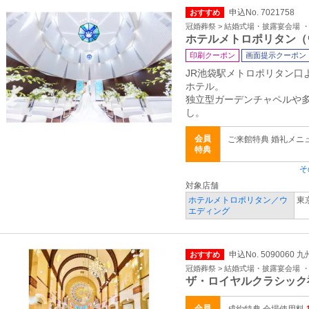
申込No. 7021758
おすすめ
冠婚葬祭 > 結婚式場・披露宴会場 
ホテルメトロポリタン（
印刷クーポン
画面提示クーポン
JR池袋駅メトロポリタン口
ホテル。
独立型ガーデンチャペルや
し。
会員
ご来館特典 婚礼メニ
特典
そ
対象店舗
ホテルメトロポリタン／ウ
東
エディング
申込No. 5090060
おすすめ
冠婚葬祭 > 結婚式場・披露宴会場 
ザ・ロイヤルクラシック
会員