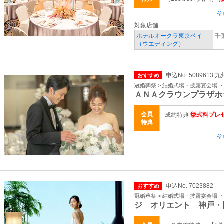
そ
対象店舗
ホテルオークラ東京ベイ
千
（ウエディング）
申込No. 5089613
おすすめ
冠婚葬祭 > 結婚式場・披露宴会場 
ＡＮＡクラウンプラザホ
会員
成約特典
挙式料プレ
特典
そ
申込No. 7023882
おすすめ
冠婚葬祭 > 結婚式場・披露宴会場 
ジ オリエント 神戸・