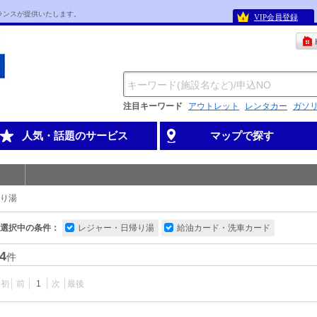
ランスが提供いたします。
VIP会員登録
注目キーワード
アウトレット
レンタカー
ガソ
人気・話題のサービス
マップで探す
り湯
選択中の条件：
レジャー・日帰り湯
給油カード・洗車カード
4
件
最初
前
1
次
最後