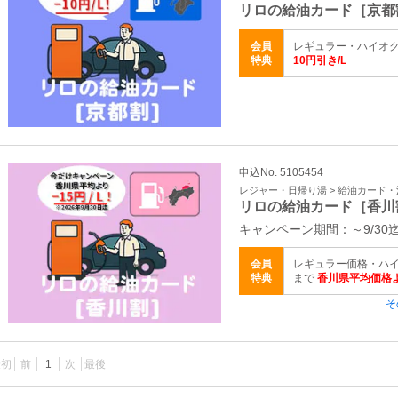
リロの給油カード［京都
会員
レギュラー・ハイオク
特典
10円引き/L
申込No. 5105454
レジャー・日帰り湯 > 給油カード
リロの給油カード［香川
キャンペーン期間：～9/30
会員
レギュラー価格・ハイ
特典
まで
香川県平均価格よ
そ
最初
前
1
次
最後