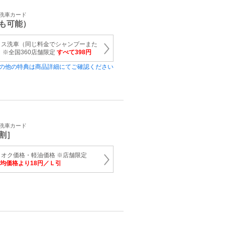
・洗車カード
も可能）
クス洗車（同じ料金でシャンプーまた
 ※全国360店舗限定
すべて398円
の他の特典は商品詳細にてご確認ください
・洗車カード
割］
オク価格・軽油価格 ※店舗限定
均価格より18円／Ｌ引