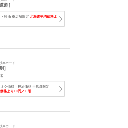
道割］
・軽油 ※店舗限定
北海道平均価格よ
・洗車カード
割］
迄
オク価格・軽油価格 ※店舗限定
価格より10円／Ｌ引
・洗車カード