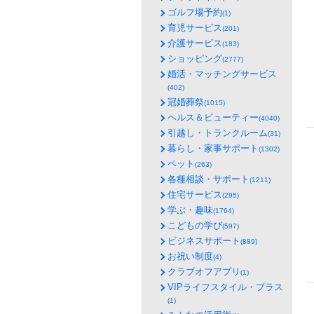
ゴルフ場予約
(1)
育児サービス
(201)
介護サービス
(183)
ショッピング
(2777)
婚活・マッチングサービス
(402)
冠婚葬祭
(1015)
ヘルス＆ビューティー
(4040)
引越し・トランクルーム
(31)
暮らし・家事サポート
(1302)
ペット
(263)
各種相談・サポート
(1211)
住宅サービス
(295)
学ぶ・趣味
(1764)
こどもの学び
(597)
ビジネスサポート
(889)
お祝い制度
(4)
クラブオフアプリ
(1)
VIPライフスタイル・プラス
(1)