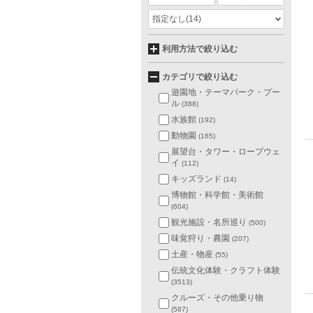
指定なし
(14)
利用方法で絞り込む
カテゴリで絞り込む
遊園地・テーマパーク・プー
ル
(388)
水族館
(192)
動物園
(165)
展望台・タワー・ロープウェ
イ
(112)
キッズランド
(14)
博物館・科学館・美術館
(604)
観光施設・名所巡り
(500)
味覚狩り・農園
(207)
土産・物産
(55)
伝統文化体験・クラフト体験
(3513)
クルーズ・その他乗り物
(587)