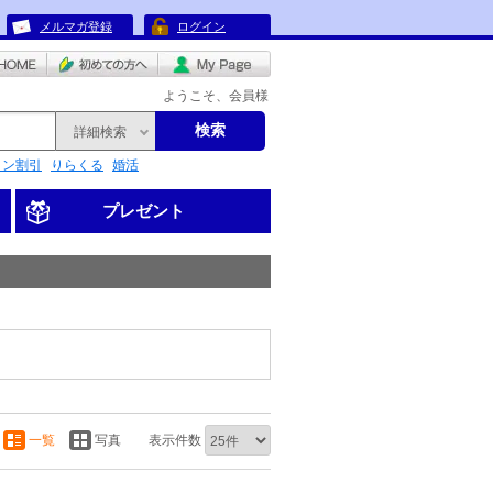
メルマガ登録
ログイン
ようこそ、会員様
検索
詳細検索
リン割引
りらくる
婚活
プレゼント
一覧
写真
表示件数