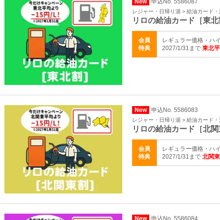
New
申込No. 5586087
レジャー・日帰り湯 > 給油カード
リロの給油カード［東北
会員
レギュラー価格・ハイ
特典
2027/1/31まで
東北平
New
申込No. 5586083
レジャー・日帰り湯 > 給油カード
リロの給油カード［北関
会員
レギュラー価格・ハイ
特典
2027/1/31まで
北関東
New
申込No. 5586084