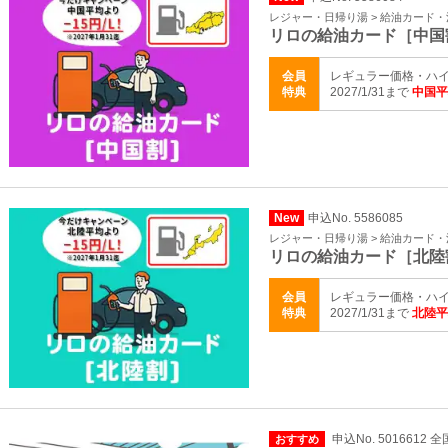
レジャー・日帰り湯 > 給油カード
リロの給油カード［中国
会員
レギュラー価格・ハイ
特典
2027/1/31まで
中国平
New
申込No. 5586085
レジャー・日帰り湯 > 給油カード
リロの給油カード［北陸
会員
レギュラー価格・ハイ
特典
2027/1/31まで
北陸平
申込No. 5016612 全
おすすめ