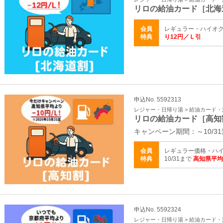
リロの給油カード［北海
会員
レギュラー・ハイオク
特典
り12円／Ｌ引
申込No. 5592313
レジャー・日帰り湯 > 給油カード
リロの給油カード［高知
キャンペーン期間：～10/31
会員
レギュラー価格・ハイ
特典
10/31まで
高知県平均
申込No. 5592324
レジャー・日帰り湯 > 給油カード