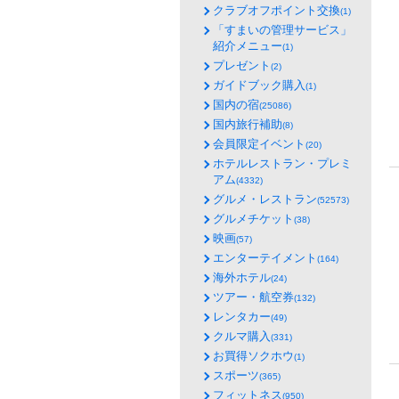
クラブオフポイント交換
(1)
「すまいの管理サービス」
紹介メニュー
(1)
プレゼント
(2)
ガイドブック購入
(1)
国内の宿
(25086)
国内旅行補助
(8)
会員限定イベント
(20)
ホテルレストラン・プレミ
アム
(4332)
グルメ・レストラン
(52573)
グルメチケット
(38)
映画
(57)
エンターテイメント
(164)
海外ホテル
(24)
ツアー・航空券
(132)
レンタカー
(49)
クルマ購入
(331)
お買得ソクホウ
(1)
スポーツ
(365)
フィットネス
(950)