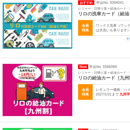
申込No. 5094041
おすすめ
レジャー・日帰り湯 > 給油カード
リロの洗車カード（給油
会員
ワックス洗車（ワッ
特典
は水洗いも承ります）
そ
New
申込No. 5586086
レジャー・日帰り湯 > 給油カード
リロの給油カード［九州
会員
レギュラー価格・ハイ
特典
2027/1/31まで
九州平