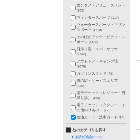
エンタメ・アミューズメント
(265)
ウィンタースポーツ
(117)
ウォータースポーツ・マリン
スポーツ
(4710)
そのほかアクティビティ・ス
ポーツ
(1480)
日帰り湯・スパ・サウナ
(2704)
アウトドア・キャンプ場
(1076)
ガソリンスタンド
(75)
道の駅・サービスエリア
(230)
電子チケット（レジャー・日
帰り湯）
(456)
電子チケット（タクシー・そ
の他のりもの）
(2)
給油カード・洗車カード
(14)
他のカテゴリを探す
国内の宿
(25086)