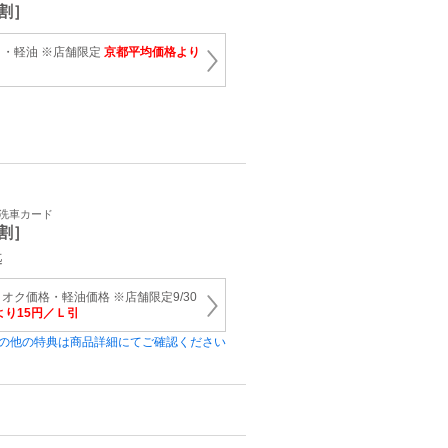
割］
・軽油 ※店舗限定
京都平均価格より
・洗車カード
割］
迄
オク価格・軽油価格 ※店舗限定9/30
り15円／Ｌ引
の他の特典は商品詳細にてご確認ください