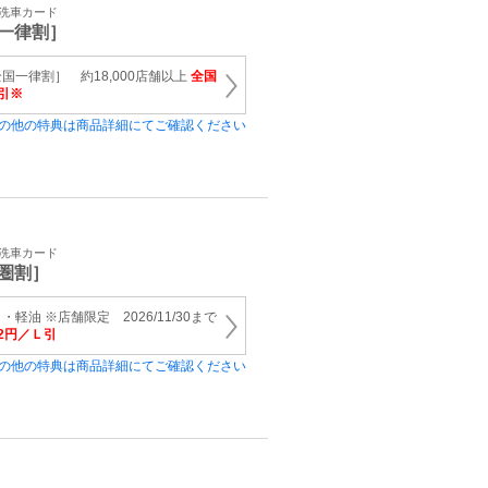
・洗車カード
一律割］
国一律割］ 約18,000店舗以上
全国
引※
の他の特典は商品詳細にてご確認ください
・洗車カード
圏割］
軽油 ※店舗限定 2026/11/30まで
2円／Ｌ引
の他の特典は商品詳細にてご確認ください