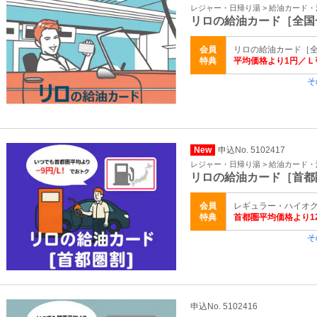
レジャー・日帰り湯 > 給油カード
リロの給油カード［全国
会員
リロの給油カード［全
特典
平均価格より1円／Ｌ
そ
New
申込No. 5102417
レジャー・日帰り湯 > 給油カード
リロの給油カード［首都
会員
レギュラー・ハイオク・
特典
首都圏平均価格より1
そ
申込No. 5102416