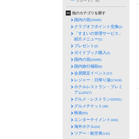
サポート）
(4)
他のカテゴリを探す
国内の宿
(25085)
クラブオフポイント交換
(1)
「すまいの管理サービス」
紹介メニュー
(1)
プレゼント
(2)
ガイドブック購入
(1)
国内の宿
(25085)
国内旅行補助
(8)
会員限定イベント
(17)
レジャー・日帰り湯
(17418)
ホテルレストラン・プレミ
アム
(4327)
グルメ・レストラン
(52551)
グルメチケット
(38)
映画
(55)
エンターテイメント
(164)
海外ホテル
(24)
ツアー・航空券
(132)