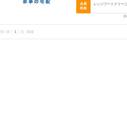
会員
レンジフードクリーニング
特典
そ
最初
前
1
次
最後