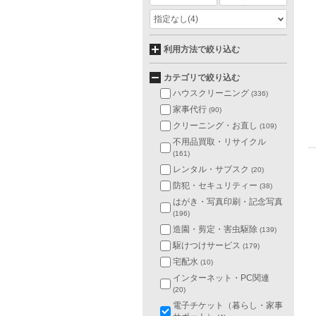
指定なし
(4)
利用方法で絞り込む
カテゴリで絞り込む
ハウスクリーニング
(336)
家事代行
(90)
クリーニング・お直し
(109)
不用品買取・リサイクル
(161)
レンタル・サブスク
(20)
防犯・セキュリティー
(38)
はがき・写真印刷・記念写真
(196)
造園・剪定・害虫駆除
(139)
駆けつけサービス
(179)
宅配水
(10)
インターネット・PC関連
(20)
電子チケット（暮らし・家事