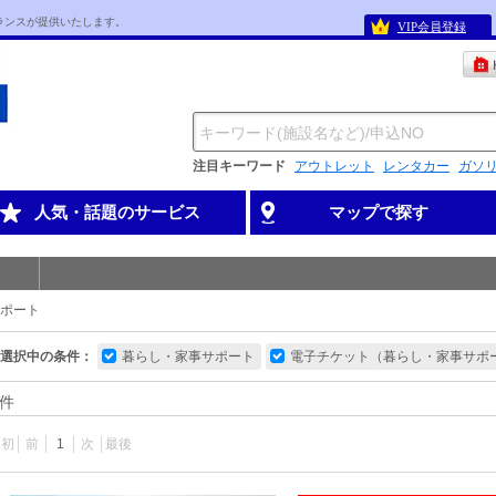
ランスが提供いたします。
VIP会員登録
注目キーワード
アウトレット
レンタカー
ガソ
人気・話題のサービス
マップで探す
ポート
選択中の条件：
暮らし・家事サポート
電子チケット（暮らし・家事サポ
件
最初
前
1
次
最後