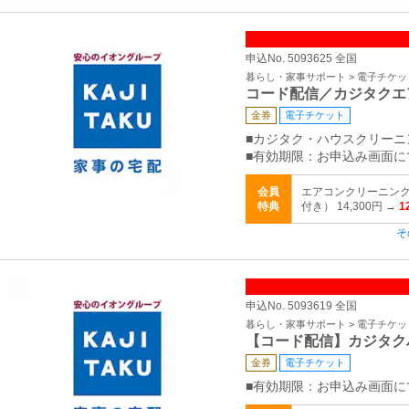
申込No. 5093625 全国
暮らし・家事サポート > 電子チケ
コード配信／カジタクエ
金券
電子チケット
■カジタク・ハウスクリーニ
■有効期限：お申込み画面に
会員
エアコンクリーニング
特典
付き） 14,300円 →
1
そ
申込No. 5093619 全国
暮らし・家事サポート > 電子チケ
【コード配信】カジタク
金券
電子チケット
■有効期限：お申込み画面に