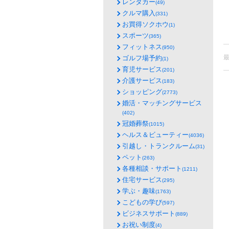
レンタカー
(49)
クルマ購入
(331)
お買得ソクホウ
(1)
スポーツ
(365)
フィットネス
(950)
ゴルフ場予約
(1)
育児サービス
(201)
介護サービス
(183)
ショッピング
(2773)
婚活・マッチングサービス
(402)
冠婚葬祭
(1015)
ヘルス＆ビューティー
(4036)
引越し・トランクルーム
(31)
ペット
(263)
各種相談・サポート
(1211)
住宅サービス
(295)
学ぶ・趣味
(1763)
こどもの学び
(597)
ビジネスサポート
(889)
お祝い制度
(4)