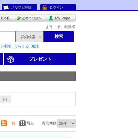
メルマガ登録
ログイン
ようこそ、会員様
検索
詳細検索
リン割引
りらくる
婚活
プレゼント
ート）
一覧
写真
表示件数