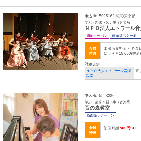
申込No. 5025162 関東/東京都
学ぶ・趣味 > 習い事（音楽系）
ＮＰＯ法人エトワール音
印刷クーポン
画面提示クーポン
会員
出張演奏料金 ＜料金
特典
につき￥15,000(交通
対象店舗
ＮＰＯ法人エトワール音楽
東京
教室
申込No. 5593330
学ぶ・趣味 > 習い事（音楽系）
音の森教室
画面提示クーポン
会員
初回月謝
500円OFF
特典