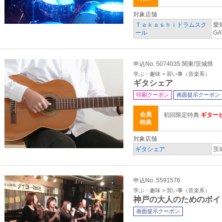
対象店舗
Ｔａｋａｓｈｉドラムスク
愛
ール
GA
申込No. 5074035 関東/茨城県
学ぶ・趣味 > 習い事（音楽系）
ギタシェア
印刷クーポン
画面提示クーポン
会員
初回限定特典
ギター
特典
対象店舗
ギタシェア
茨
申込No. 5591576
学ぶ・趣味 > 習い事（音楽系）
神戸の大人のためのボイ
画面提示クーポン