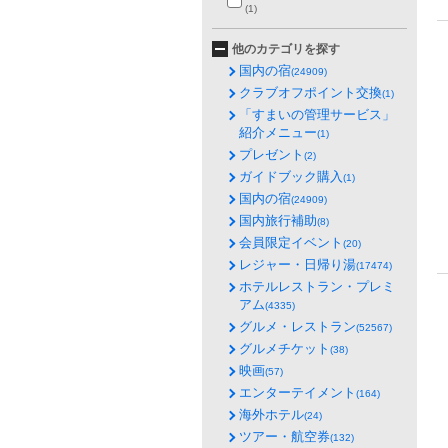
(1)
他のカテゴリを探す
国内の宿
(24909)
クラブオフポイント交換
(1)
「すまいの管理サービス」
紹介メニュー
(1)
プレゼント
(2)
ガイドブック購入
(1)
国内の宿
(24909)
国内旅行補助
(8)
会員限定イベント
(20)
レジャー・日帰り湯
(17474)
ホテルレストラン・プレミ
アム
(4335)
グルメ・レストラン
(52567)
グルメチケット
(38)
映画
(57)
エンターテイメント
(164)
海外ホテル
(24)
ツアー・航空券
(132)