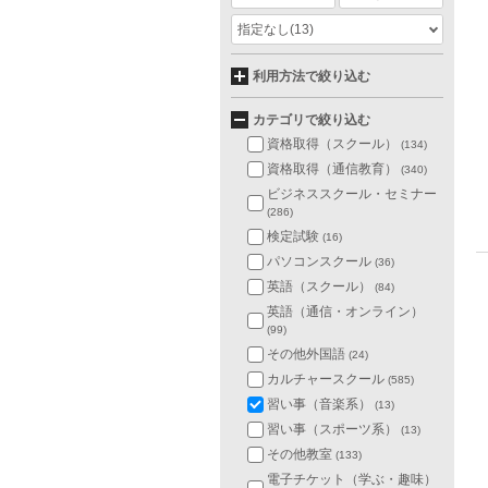
指定なし
(13)
利用方法で絞り込む
カテゴリで絞り込む
資格取得（スクール）
(134)
資格取得（通信教育）
(340)
ビジネススクール・セミナー
(286)
検定試験
(16)
パソコンスクール
(36)
英語（スクール）
(84)
英語（通信・オンライン）
(99)
その他外国語
(24)
カルチャースクール
(585)
習い事（音楽系）
(13)
習い事（スポーツ系）
(13)
その他教室
(133)
電子チケット（学ぶ・趣味）