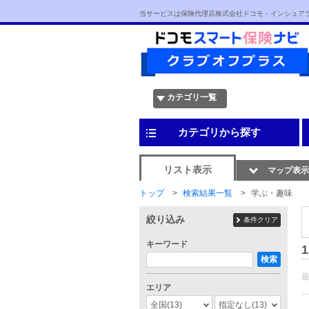
当サービスは保険代理店株式会社ドコモ・インシュア
カテゴリ一覧
カテゴリから探す
リスト表示
マップ表示
トップ
検索結果一覧
学ぶ・趣味
絞り込み
条件クリア
キーワード
1
検索
エリア
全国
(13)
指定なし
(13)