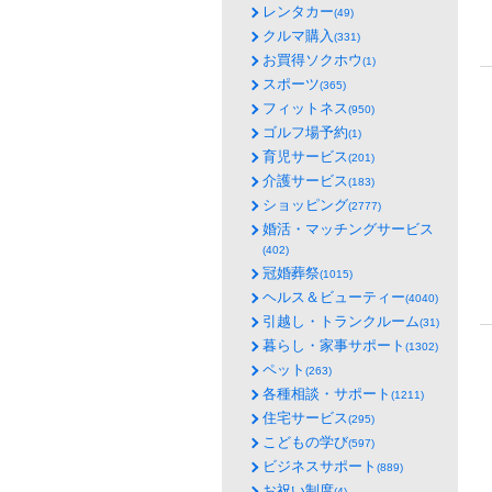
レンタカー
(49)
クルマ購入
(331)
お買得ソクホウ
(1)
スポーツ
(365)
フィットネス
(950)
ゴルフ場予約
(1)
育児サービス
(201)
介護サービス
(183)
ショッピング
(2777)
婚活・マッチングサービス
(402)
冠婚葬祭
(1015)
ヘルス＆ビューティー
(4040)
引越し・トランクルーム
(31)
暮らし・家事サポート
(1302)
ペット
(263)
各種相談・サポート
(1211)
住宅サービス
(295)
こどもの学び
(597)
ビジネスサポート
(889)
お祝い制度
(4)