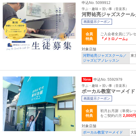
申込No. 5099912
学ぶ・趣味 > 習い事（音楽系）
河野祐亮ジャズスクール
画面提示クーポン
会員
ご入会者全員にプレ
特典
『メトロノーム』
対象店舗
河野祐亮ジャズスクール／
東
ジャズピアノレッスン
New
申込No. 5592979
学ぶ・趣味 > 習い事（音楽系）
ボーカル教室マーメイド
画面提示クーポン
会員
初月お月謝（単発レッ
特典
をご契約の方
2,000
対象店舗
ボーカル教室マーメイド
大