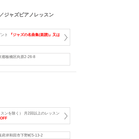
／ジャズピアノレッスン
ゼント
『ジャズの名曲集(楽譜)』又は
京都板橋区向原2-26-8
スンを除く） 月2回以上のレッスン
円OFF
阪府岸和田市下野町5-13-2