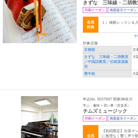
きずな 三味線・二胡教
印刷クーポン
画面提示クーポン
会員
１）体験レッスン＆入会
特典
そ
対象店舗
京都校
京
きずな 三味線・二胡教室
大
／中国語教室／伝統楽器販
売
豊中校
大
申込No. 5037697 関東/神奈川
学ぶ・趣味 > 習い事（音楽系）
チムズミュージック
印刷クーポン
画面提示クーポン
【初回限定】出張マ
会員
に無理なく響く声で歌