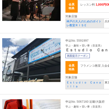
会員
レッスン料
1,000円O
特典
対象店舗
神戸の大人のためのボイト
兵
レ教室ＲＩＳＥ
申込No. 5591997
学ぶ・趣味 > 習い事（音楽系）
Ｅｓｔｕｄｉｏ Ｃａｎ
画面提示クーポン
会員
フラメンコ教室 入会金 
特典
対象店舗
Ｅｓｔｕｄｉｏ Ｃａｎａ
東
ｉｌｌａ
申込No. 5067160 近畿/大阪府
学ぶ・趣味 > 習い事（音楽系）