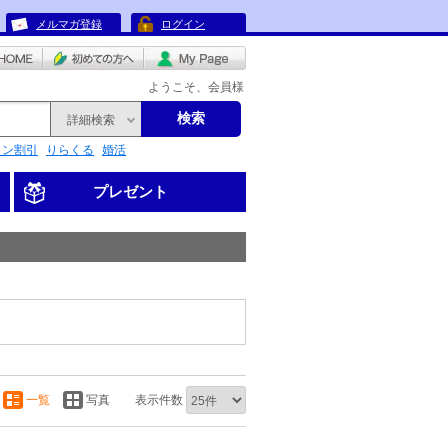
メルマガ登録
ログイン
ようこそ、会員様
検索
詳細検索
リン割引
りらくる
婚活
プレゼント
一覧
写真
表示件数