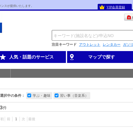
ランスが提供いたします。
VIP会員登録
注目キーワード
アウトレット
レンタカー
ガソ
人気・話題のサービス
マップで探す
選択中の条件：
学ぶ・趣味
習い事（音楽系）
3
件
最初
前
1
次
最後