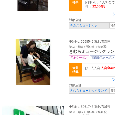
特典
お伺いし、1人30分で
円 →
22,000円
そ
対象店舗
チムズミュージック
神
申込No. 5058549 東北/青森県
学ぶ・趣味 > 習い事（音楽系）
きむらミュージックラン
印刷クーポン
画面提示クーポン
会員
お一人入会
入会金40
特典
そ
対象店舗
きむらミュージックランド
青
申込No. 5061743 東北/宮城県
学ぶ・趣味 > 習い事（音楽系）