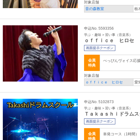
対象店舗
音の森教室
栃
申込No. 5593356
学ぶ・趣味 > 習い事（音楽系）
ｏｆｆｉｃｅ ヒロセ
画面提示クーポン
会員
べっぴんヴォイス応
特典
対象店舗
ｏｆｆｉｃｅ ヒロセ
愛
申込No. 5102873
学ぶ・趣味 > 習い事（音楽系）
Ｔａｋａｓｈｉドラムス
画面提示クーポン
会員
単発コース（1時間） 5
特典