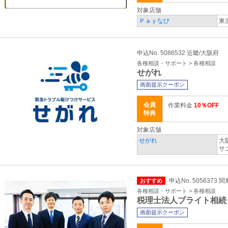
対象店舗
Ｐａｙなび
東
申込No. 5086532 近畿/大阪府
各種相談・サポート > 各種相談
せがれ
画面提示クーポン
会員
作業料金
10％OFF
特典
対象店舗
せがれ
大
サ
申込No. 5056373 
おすすめ
各種相談・サポート > 各種相談
税理士法人ブライト相続
画面提示クーポン