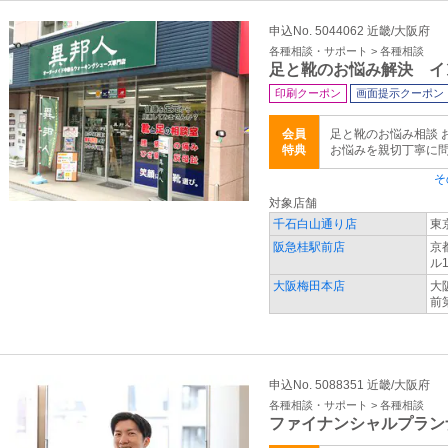
申込No. 5044062 近畿/大阪府
各種相談・サポート > 各種相談
足と靴のお悩み解決 イ
印刷クーポン
画面提示クーポン
会員
足と靴のお悩み相談 
特典
お悩みを親切丁寧に問診
そ
対象店舗
千石白山通り店
東
阪急桂駅前店
京
ル
大阪梅田本店
大
前
申込No. 5088351 近畿/大阪府
各種相談・サポート > 各種相談
ファイナンシャルプラン