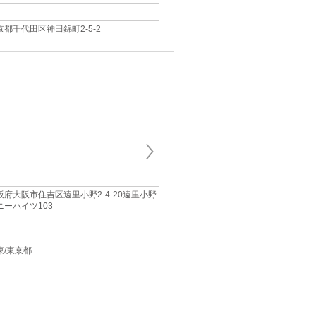
京都千代田区神田錦町2-5-2
阪府大阪市住吉区遠里小野2-4-20遠里小野
ニーハイツ103
関東/東京都