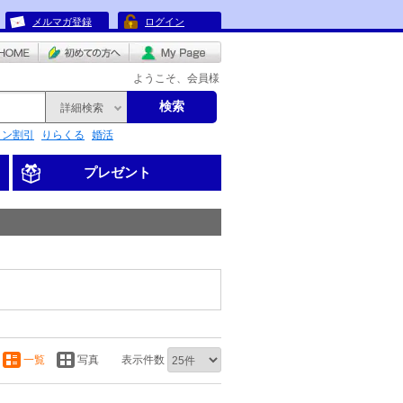
メルマガ登録
ログイン
ようこそ、会員様
検索
詳細検索
リン割引
りらくる
婚活
プレゼント
一覧
写真
表示件数