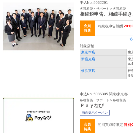
申込No. 5062291
各種相談・サポート > 各種相談
相続税申告、相続手続き
会員
相続税申告報酬
20％
特典
そ
対象店舗
東京本店
東
新宿支店
東
ル
横浜支店
神
ル
申込No. 5086305 関東/東京都
各種相談・サポート > 各種相談
Ｐａｙなび
画面提示クーポン
会員
初回買取時限定
特別
特典