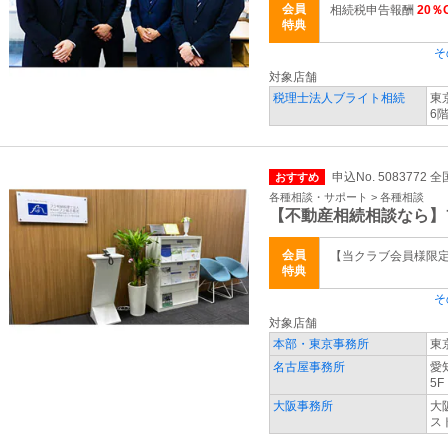
会員
相続税申告報酬
20％
特典
そ
対象店舗
税理士法人ブライト相続
東
6
申込No. 5083772 全
おすすめ
各種相談・サポート > 各種相談
【不動産相続相談なら】
会員
【当クラブ会員様限
特典
そ
対象店舗
本部・東京事務所
東
名古屋事務所
愛
5F
大阪事務所
大
ス