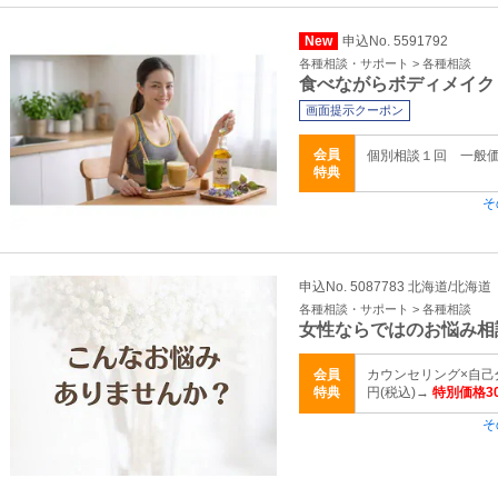
New
申込No. 5591792
各種相談・サポート > 各種相談
食べながらボディメイク
画面提示クーポン
会員
個別相談１回 一般
特典
そ
申込No. 5087783 北海道/北海道
各種相談・サポート > 各種相談
女性ならではのお悩み相
会員
カウンセリング×自己分
特典
円(税込)→
特別価格30
そ