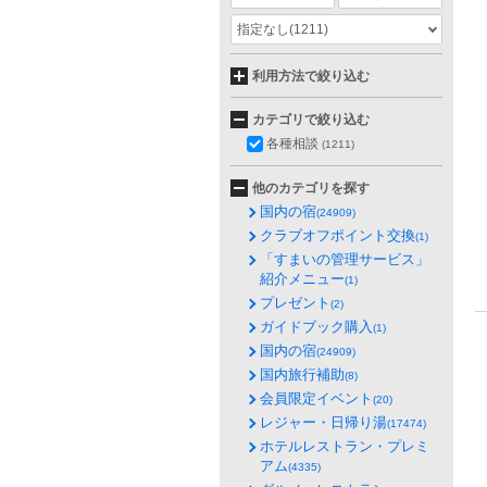
指定なし
(1211)
利用方法で絞り込む
カテゴリで絞り込む
各種相談
(1211)
他のカテゴリを探す
国内の宿
(24909)
クラブオフポイント交換
(1)
「すまいの管理サービス」
紹介メニュー
(1)
プレゼント
(2)
ガイドブック購入
(1)
国内の宿
(24909)
国内旅行補助
(8)
会員限定イベント
(20)
レジャー・日帰り湯
(17474)
ホテルレストラン・プレミ
アム
(4335)