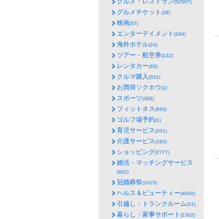
グルメ・レストラン
(52567)
グルメチケット
(38)
映画
(57)
エンターテイメント
(164)
海外ホテル
(24)
ツアー・航空券
(132)
レンタカー
(49)
クルマ購入
(331)
お買得ソクホウ
(1)
スポーツ
(365)
フィットネス
(950)
ゴルフ場予約
(1)
育児サービス
(201)
介護サービス
(183)
ショッピング
(2777)
婚活・マッチングサービス
(402)
冠婚葬祭
(1015)
ヘルス＆ビューティー
(4040)
引越し・トランクルーム
(31)
暮らし・家事サポート
(1302)