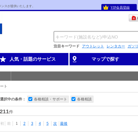
ランスが提供いたします。
VIP会員登録
注目キーワード
アウトレット
レンタカー
ガソ
人気・話題のサービス
マップで探す
ート
選択中の条件：
各種相談・サポート
各種相談
211
件
最初
前
1
2
3
4
5
次
最後